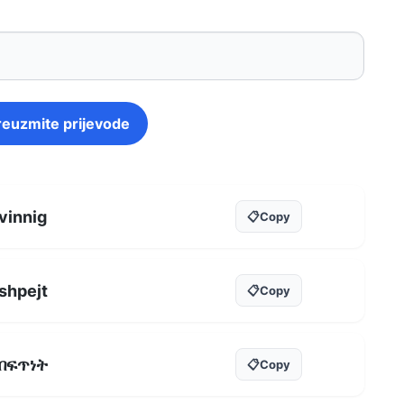
reuzmite prijevode
vinnig
📋
Copy
shpejt
📋
Copy
በፍጥነት
📋
Copy