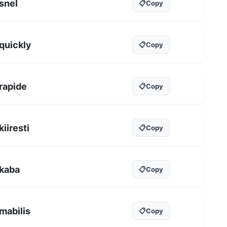
snel
📋
Copy
quickly
📋
Copy
rapide
📋
Copy
kiiresti
📋
Copy
kaba
📋
Copy
mabilis
📋
Copy