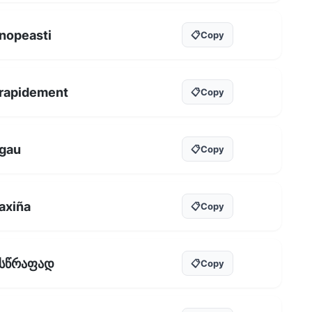
nopeasti
📋
Copy
rapidement
📋
Copy
gau
📋
Copy
axiña
📋
Copy
სწრაფად
📋
Copy