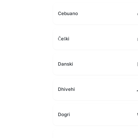
Cebuano
Češki
Danski
Dhivehi
Dogri