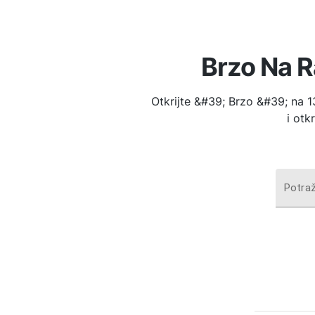
Brzo Na R
Otkrijte &#39; Brzo &#39; na 13
i otk
Potraž