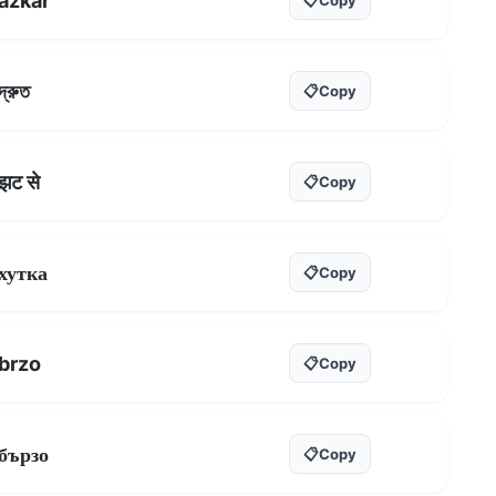
azkar
দ্রুত
📋
Copy
झट से
📋
Copy
хутка
📋
Copy
brzo
📋
Copy
бързо
📋
Copy