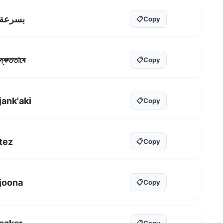
بسرعة
📋
Copy
দ্ৰুততাৰে
📋
Copy
jank'aki
📋
Copy
tez
📋
Copy
joona
📋
Copy
📋
Copy