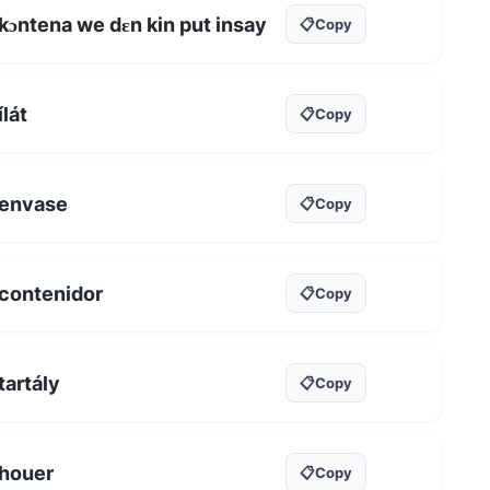
kɔntena we dɛn kin put insay
📋
Copy
ílát
📋
Copy
envase
📋
Copy
contenidor
📋
Copy
tartály
📋
Copy
houer
📋
Copy