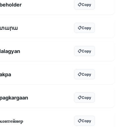
beholder
📋
Copy
տարա
📋
Copy
lalagyan
📋
Copy
akpa
📋
Copy
pagkargaan
📋
Copy
контейнер
📋
Copy