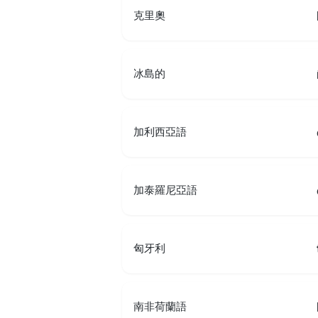
克里奧
冰島的
加利西亞語
加泰羅尼亞語
匈牙利
南非荷蘭語