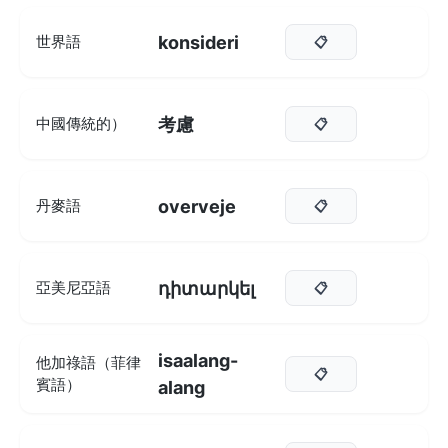
konsideri
世界語
📋
考慮
中國傳統的）
📋
overveje
丹麥語
📋
դիտարկել
亞美尼亞語
📋
isaalang-
他加祿語（菲律
📋
賓語）
alang