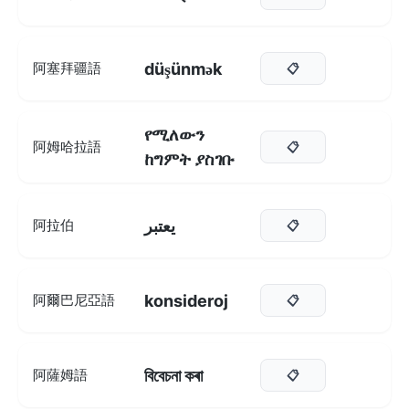
düşünmək
阿塞拜疆語
📋
የሚለውን
阿姆哈拉語
📋
ከግምት ያስገቡ
يعتبر
阿拉伯
📋
konsideroj
阿爾巴尼亞語
📋
বিবেচনা কৰা
阿薩姆語
📋