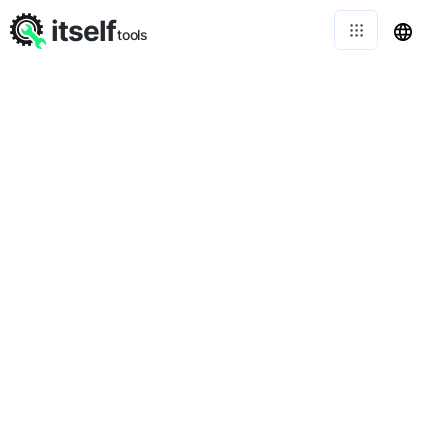
itself
tools