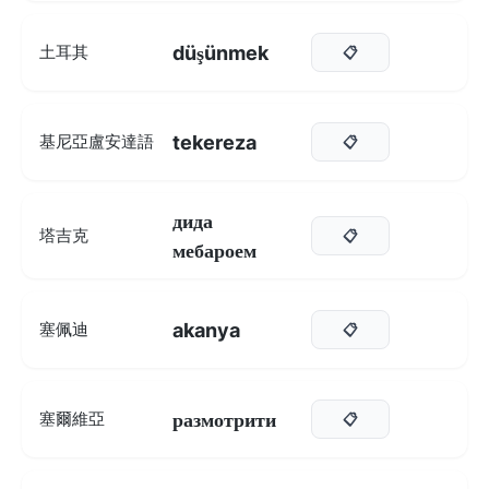
düşünmek
土耳其
📋
tekereza
基尼亞盧安達語
📋
дида
塔吉克
📋
мебароем
akanya
塞佩迪
📋
размотрити
塞爾維亞
📋