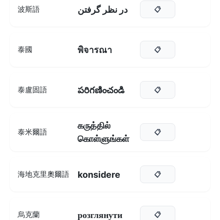
در نظر گرفتن
波斯語
📋
พิจารณา
泰國
📋
పరిగణించండి
泰盧固語
📋
கருத்தில்
泰米爾語
📋
கொள்ளுங்கள்
konsidere
海地克里奧爾語
📋
розглянути
烏克蘭
📋