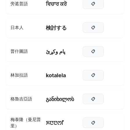
ਵਿਚਾਰ ਕਰੋ
旁遮普語
📋
検討する
日本人
📋
پام وکړئ
普什圖語
📋
kotalela
林加拉語
📋
განიხილოს
格魯吉亞語
📋
梅泰隆（曼尼普
ꯈꯅꯅꯁꯤ
📋
里）