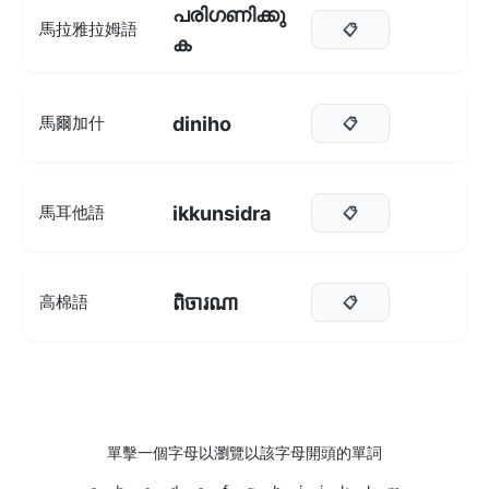
പരിഗണിക്കു
馬拉雅拉姆語
📋
ക
diniho
馬爾加什
📋
ikkunsidra
馬耳他語
📋
ពិចារណា
高棉語
📋
單擊一個字母以瀏覽以該字母開頭的單詞