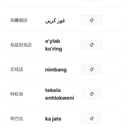
غور کریں
烏爾都語
📋
o'ylab
烏茲別克語
📋
ko'ring
nimbang
爪哇語
📋
tekela
特松加
📋
enhlokweni
ka jate
班巴拉
📋