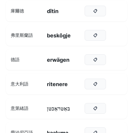
dîtin
庫爾德
📋
beskôgje
弗里斯蘭語
📋
erwägen
德語
📋
ritenere
意大利語
📋
באַטראַכטן
意第緒語
📋
kaaluma
愛沙尼亞語
📋