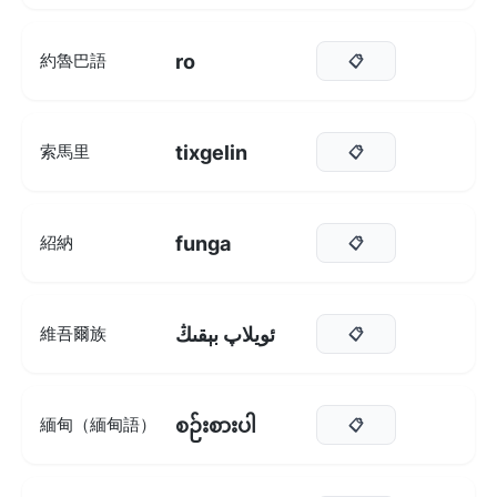
ro
約魯巴語
📋
tixgelin
索馬里
📋
funga
紹納
📋
ئويلاپ بېقىڭ
維吾爾族
📋
စဉ်းစားပါ
緬甸（緬甸語）
📋