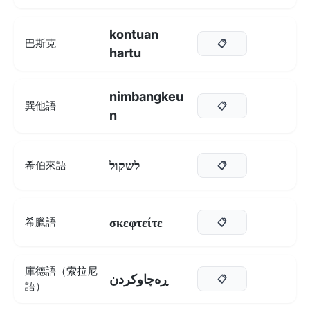
kontuan
巴斯克
📋
hartu
nimbangkeu
巽他語
📋
n
לשקול
希伯來語
📋
σκεφτείτε
希臘語
📋
庫德語（索拉尼
ڕەچاوکردن
📋
語）