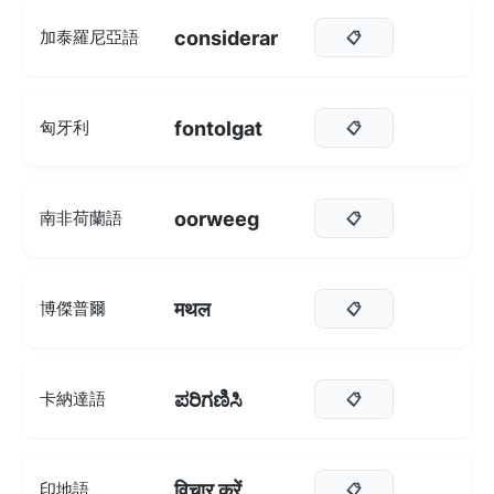
considerar
加泰羅尼亞語
📋
fontolgat
匈牙利
📋
oorweeg
南非荷蘭語
📋
मथल
博傑普爾
📋
ಪರಿಗಣಿಸಿ
卡納達語
📋
विचार करें
印地語
📋