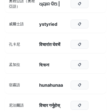
奧裡亞語（奧裡
ଧ୍ୟାନ ଦିଅ |
📋
亞語）
ystyried
威爾士語
📋
विचारांत घेवचें
孔卡尼
📋
বিবেচনা
孟加拉
📋
hunahunaa
宿霧語
📋
विचार गर्नुहोस्
尼泊爾語
📋