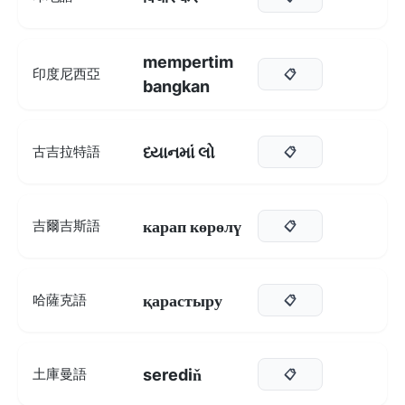
mempertim
印度尼西亞
📋
bangkan
ધ્યાનમાં લો
古吉拉特語
📋
карап көрөлү
吉爾吉斯語
📋
қарастыру
哈薩克語
📋
serediň
土庫曼語
📋