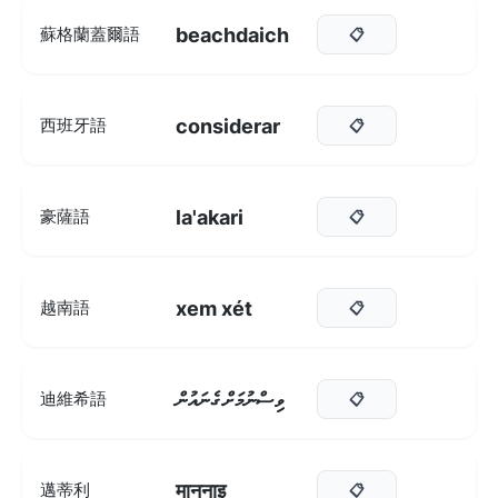
beachdaich
蘇格蘭蓋爾語
📋
considerar
西班牙語
📋
la'akari
豪薩語
📋
xem xét
越南語
📋
ވިސްނުމަށް ގެނައުން
迪維希語
📋
माननाइ
邁蒂利
📋