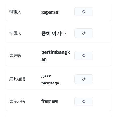
карагыз
韃靼人
📋
중히 여기다
韓國人
📋
pertimbangk
馬來語
📋
an
да се
馬其頓語
📋
разгледа
विचार करा
馬拉地語
📋