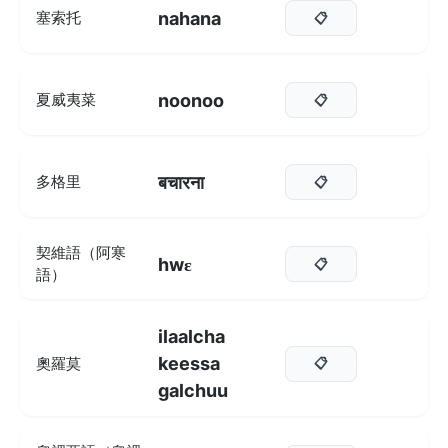
nahana
塞索托
📋
noonoo
夏威夷菜
📋
बचारना
多格里
📋
契維語（阿寒
hwɛ
📋
語）
ilaalcha
keessa
奧羅莫
📋
galchuu