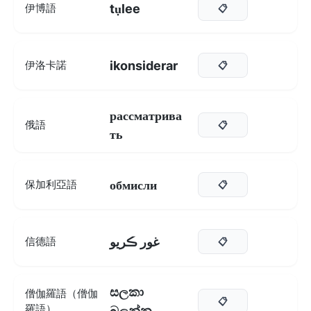
tụlee
伊博語
📋
ikonsiderar
伊洛卡諾
📋
рассматрива
俄語
📋
ть
обмисли
保加利亞語
📋
غور ڪريو
信德語
📋
සලකා
僧伽羅語（僧伽
📋
羅語）
බලන්න