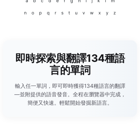
a
b
c
d
e
f
g
h
i
j
k
l
m
n
o
p
q
r
s
t
u
v
w
x
y
z
即時探索與翻譯134種語
言的單詞
輸入任一單詞，即可即時獲得134種語言的翻譯
—並附提供的語音發音。全程在瀏覽器中完成，
簡便又快速。輕鬆開始發掘新語言。