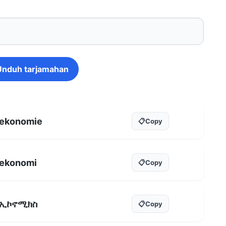
Unduh tarjamahan
ekonomie
📋
Copy
ekonomi
📋
Copy
ኢኮኖሚክስ
📋
Copy