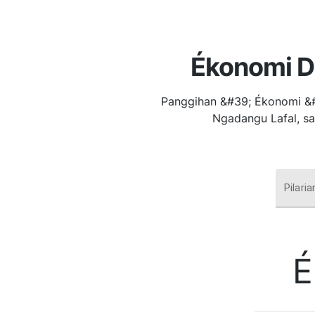
Ékonomi D
Panggihan &#39; Ékonomi &#
Ngadangu Lafal, s
Pilari
É