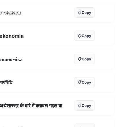
עקאנאמיק
📋
Copy
ekonomia
📋
Copy
эканоміка
📋
Copy
অর্থনীতি
📋
Copy
अर्थशास्त्र के बारे में बतावल गइल बा
📋
Copy