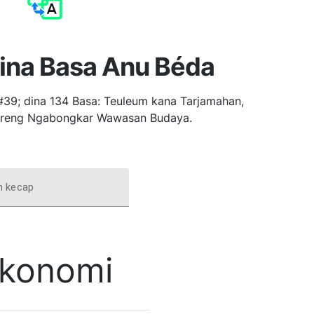
ina Basa Anu Béda
39; dina 134 Basa: Teuleum kana Tarjamahan,
areng Ngabongkar Wawasan Budaya.
an kecap
konomi