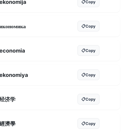
ekonomija
📋
Copy
икономика
📋
Copy
economia
📋
Copy
ekonomiya
📋
Copy
经济学
📋
Copy
經濟學
📋
Copy