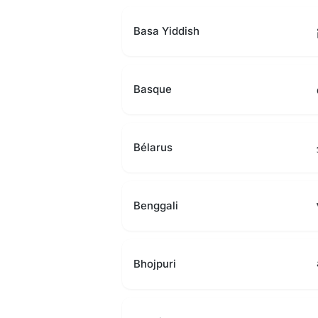
Basa Yiddish
Basque
Bélarus
Benggali
Bhojpuri