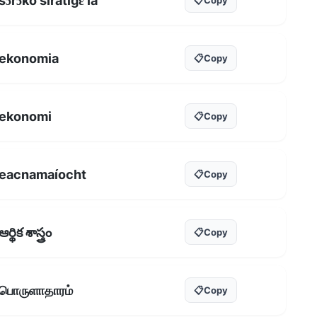
sɔrɔko siratigɛ la
ekonomia
📋
Copy
ekonomi
📋
Copy
eacnamaíocht
📋
Copy
ఆర్థిక శాస్త్రం
📋
Copy
பொருளாதாரம்
📋
Copy