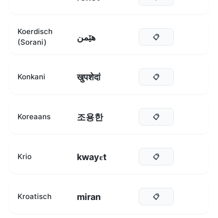
Koerdisch
هێمن
📋
(Sorani)
खुपशेदां
Konkani
📋
조용한
Koreaans
📋
kwayɛt
Krio
📋
miran
Kroatisch
📋