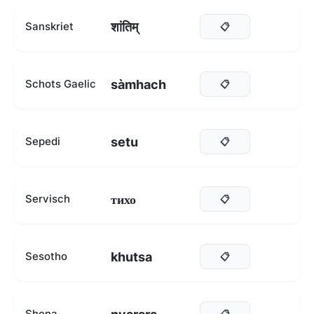
शांतिम्
Sanskriet
📋
sàmhach
Schots Gaelic
📋
setu
Sepedi
📋
тихо
Servisch
📋
khutsa
Sesotho
📋
Shona
📋