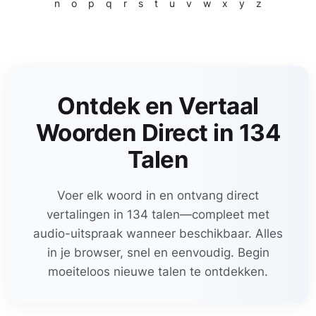
n
o
p
q
r
s
t
u
v
w
x
y
z
Ontdek en Vertaal
Woorden Direct in 134
Talen
Voer elk woord in en ontvang direct
vertalingen in 134 talen—compleet met
audio-uitspraak wanneer beschikbaar. Alles
in je browser, snel en eenvoudig. Begin
moeiteloos nieuwe talen te ontdekken.