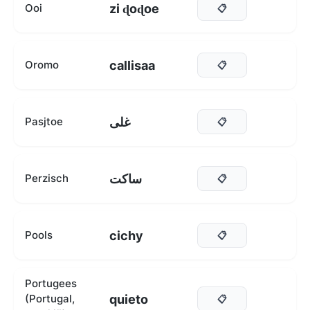
zi ɖoɖoe
Ooi
📋
callisaa
Oromo
📋
غلی
Pasjtoe
📋
ساکت
Perzisch
📋
cichy
Pools
📋
Portugees
quieto
(Portugal,
📋