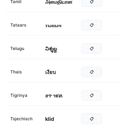
அமைதியான
Tamil
📋
тыныч
Tataars
📋
నిశ్శబ్ద
Telugu
📋
เงียบ
Thais
📋
ፀጥ ዝበለ
Tigrinya
📋
klid
Tsjechisch
📋