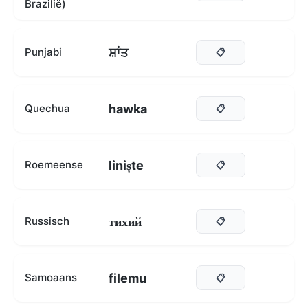
Brazilië)
ਸ਼ਾਂਤ
Punjabi
📋
hawka
Quechua
📋
liniște
Roemeense
📋
тихий
Russisch
📋
filemu
Samoaans
📋