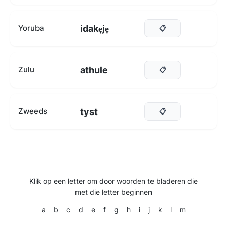
idakẹjẹ
Yoruba
📋
athule
Zulu
📋
tyst
Zweeds
📋
Klik op een letter om door woorden te bladeren die
met die letter beginnen
a
b
c
d
e
f
g
h
i
j
k
l
m