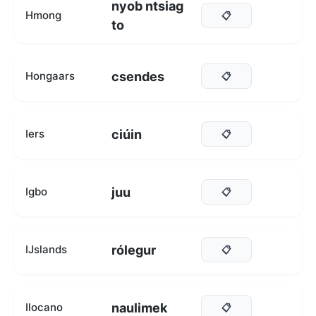
nyob ntsiag
Hmong
📋
to
csendes
Hongaars
📋
ciúin
Iers
📋
juu
Igbo
📋
rólegur
IJslands
📋
naulimek
Ilocano
📋