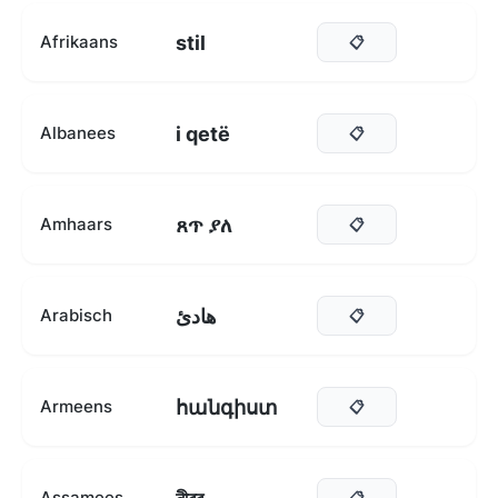
stil
Afrikaans
📋
i qetë
Albanees
📋
ጸጥ ያለ
Amhaars
📋
هادئ
Arabisch
📋
հանգիստ
Armeens
📋
Assamees
📋