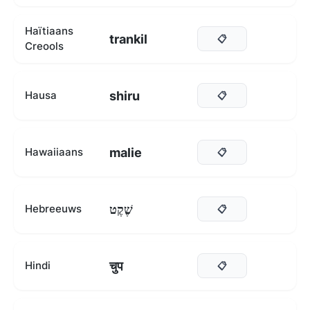
Haïtiaans
trankil
📋
Creools
shiru
Hausa
📋
malie
Hawaiiaans
📋
שֶׁקֶט
Hebreeuws
📋
चुप
Hindi
📋