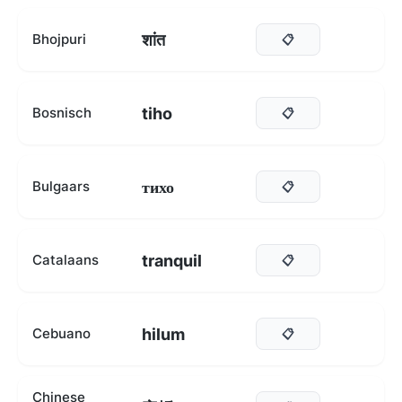
शांत
Bhojpuri
📋
tiho
Bosnisch
📋
тихо
Bulgaars
📋
tranquil
Catalaans
📋
hilum
Cebuano
📋
Chinese