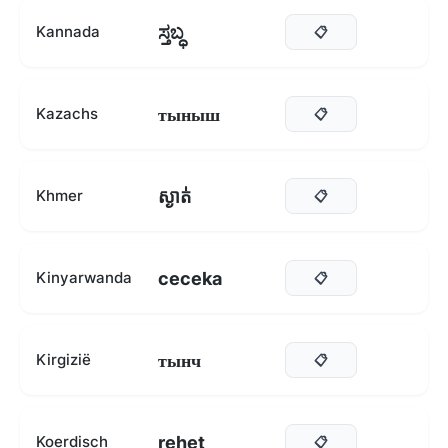
ಸ್ತಬ್ಧ
Kannada
📋
тыныш
Kazachs
📋
ស្ងាត់
Khmer
📋
ceceka
Kinyarwanda
📋
тынч
Kirgizië
📋
rehet
Koerdisch
📋