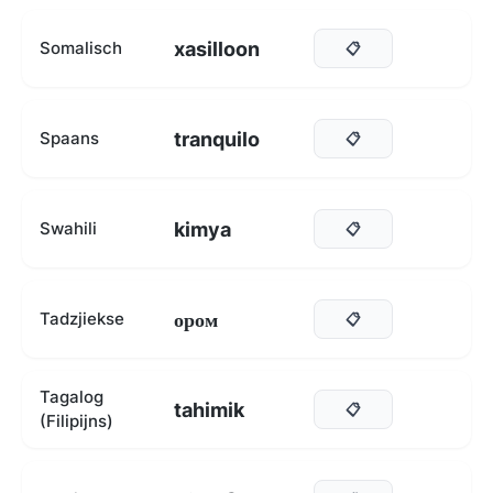
xasilloon
Somalisch
📋
tranquilo
Spaans
📋
kimya
Swahili
📋
ором
Tadzjiekse
📋
Tagalog
tahimik
📋
(Filipijns)