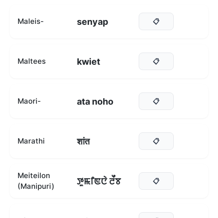
senyap
Maleis-
📋
kwiet
Maltees
📋
ata noho
Maori-
📋
शांत
Marathi
📋
Meiteilon
ꯇꯨꯃꯤꯟꯅꯥ ꯂꯩꯕ
📋
(Manipuri)