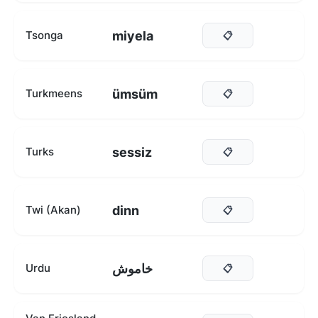
miyela
Tsonga
📋
ümsüm
Turkmeens
📋
sessiz
Turks
📋
dinn
Twi (Akan)
📋
خاموش
Urdu
📋