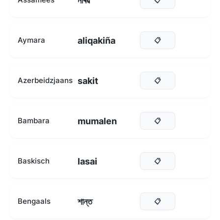
নীৰৱ
aliqakiña
Aymara
📋
sakit
Azerbeidzjaans
📋
mumalen
Bambara
📋
lasai
Baskisch
📋
শান্ত
Bengaals
📋