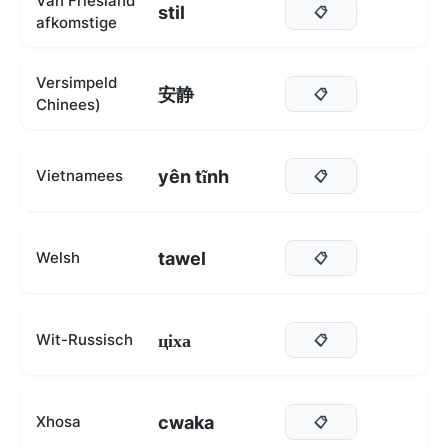
Van Friesland
stil
📋
afkomstige
Versimpeld
安静
📋
Chinees)
yên tĩnh
Vietnamees
📋
tawel
Welsh
📋
ціха
Wit-Russisch
📋
cwaka
Xhosa
📋