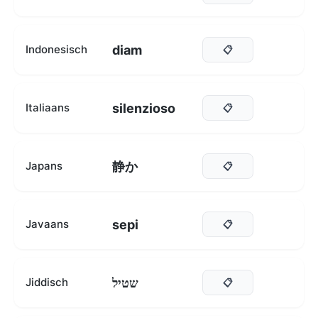
diam
Indonesisch
📋
silenzioso
Italiaans
📋
静か
Japans
📋
sepi
Javaans
📋
שטיל
Jiddisch
📋