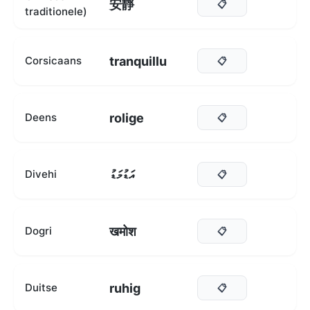
安靜
📋
traditionele)
tranquillu
Corsicaans
📋
rolige
Deens
📋
އަޑުމަޑު
Divehi
📋
खमोश
Dogri
📋
ruhig
Duitse
📋