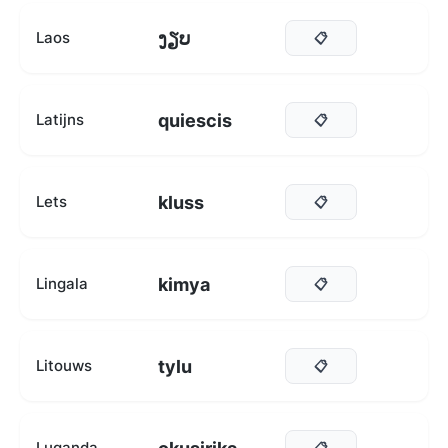
ງຽບ
Laos
📋
quiescis
Latijns
📋
kluss
Lets
📋
kimya
Lingala
📋
tylu
Litouws
📋
Luganda
📋