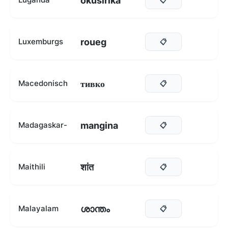
okusirika
roueg
Luxemburgs
📋
тивко
Macedonisch
📋
mangina
Madagaskar-
📋
शांत
Maithili
📋
ശാന്തം
Malayalam
📋