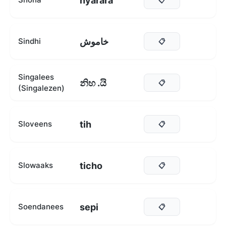
nyarara
خاموش
Sindhi
📋
Singalees
නිහ .යි
📋
(Singalezen)
tih
Sloveens
📋
ticho
Slowaaks
📋
sepi
Soendanees
📋