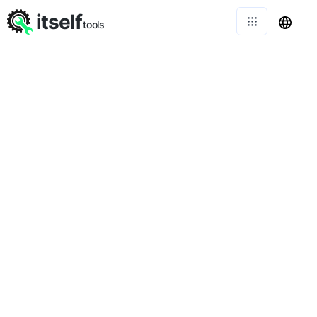
itself
tools