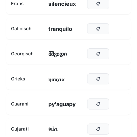
silencieux
Frans
📋
tranquilo
Galicisch
📋
მშვიდი
Georgisch
📋
ησυχια
Grieks
📋
py'aguapy
Guarani
📋
શાંત
Gujarati
📋