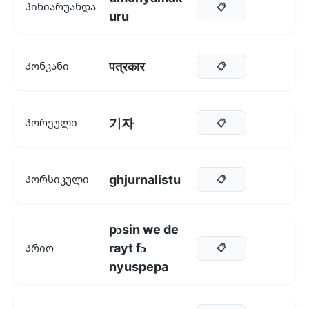
Კინიარუანდა
📋
uru
पत्रकार
Კონკანი
📋
기자
Კორეული
📋
ghjurnalistu
Კორსიკული
📋
pɔsin we de
rayt fɔ
Კრიო
📋
nyuspepa