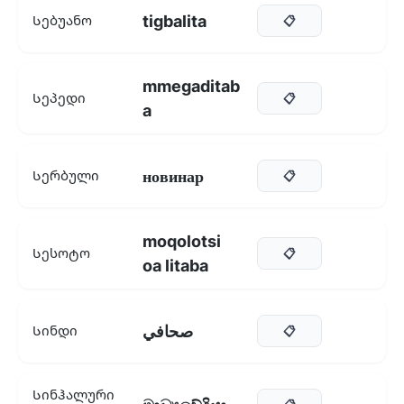
tigbalita
Სებუანო
📋
mmegaditab
Სეპედი
📋
a
новинар
Სერბული
📋
moqolotsi
Სესოტო
📋
oa litaba
صحافي
Სინდი
📋
Სინჰალური