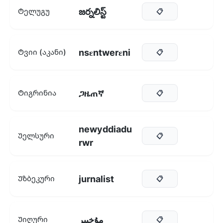
జర్నలిస్ట్
Ტელუგუ
📋
nsɛntwerɛni
Ტვიი (აკანი)
📋
ጋዜጠኛ
Ტიგრინია
📋
newyddiadu
Უელსური
📋
rwr
jurnalist
Უზბეკური
📋
مۇخبىر
Უიღური
📋