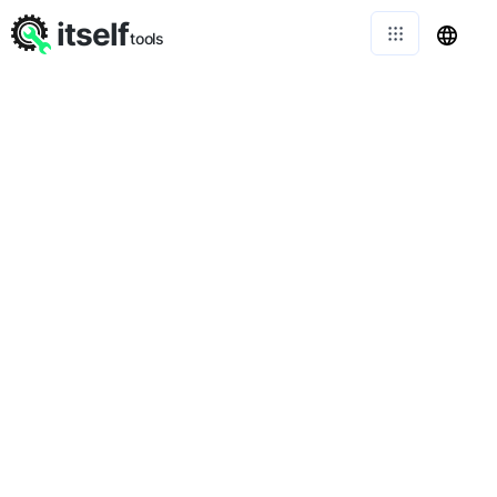
itself
tools