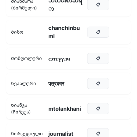
သတင်းစာဆရ
Მიანმარა
📋
(ბირმული)
ာ
chanchinbu
Მიზო
📋
mi
сэтгүүлч
Მონღოლური
📋
पत्रकार
Ნეპალური
📋
Ნიანჯა
mtolankhani
📋
(ჩიჩეუა)
journalist
Ნორვეგიული
📋