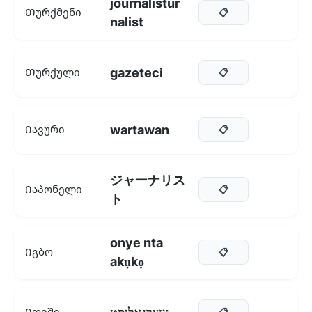
journalistur
Თურქმენი
📋
nalist
gazeteci
Თურქული
📋
wartawan
Იავური
📋
ジャーナリス
Იაპონელი
📋
ト
onye nta
Იგბო
📋
akụkọ
Იდიში
📋