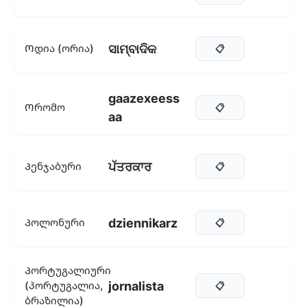
ସାମ୍ବାଦିକ
Ოდია (ორია)
📋
gaazexeess
Ორომო
📋
aa
ਪੱਤਰਕਾਰ
Პენჯაბური
📋
dziennikarz
Პოლონური
📋
Პორტუგალიური
jornalista
(პორტუგალია,
📋
ბრაზილია)