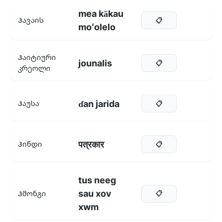
mea kākau
Ჰავაის
📋
moʻolelo
Ჰაიტიური
jounalis
📋
კრეოლი
ɗan jarida
Ჰაუსა
📋
पत्रकार
Ჰინდი
📋
tus neeg
sau xov
Ჰმონგი
📋
xwm