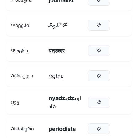
journalist
ނޫސްވެރިން
Დივეჰი
📋
पत्रकार
Დოგრი
📋
עִתוֹנָאִי
Ებრაული
📋
nyadzɔdzɔŋl
Ევე
📋
ɔla
periodista
Ესპანური
📋