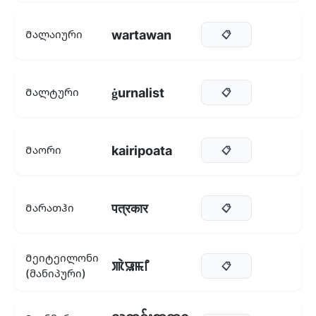
wartawan
Მალაიური
📋
ġurnalist
Მალტური
📋
kairipoata
Მაორი
📋
पत्रकार
Მარათჰი
📋
Მეიტეილონი
ꯄꯥꯎꯃꯤ
📋
(მანიპური)