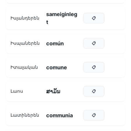
sameiginleg
Իսլանդերեն
📋
t
común
Իսպաներեն
📋
comune
Իտալական
📋
ສາມັນ
Լաոս
📋
communia
Լատիներեն
📋