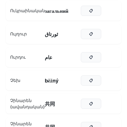
загальний
Ուկրաինական
📋
ئورتاق
Ույղուր
📋
عام
Ուրդու
📋
běžný
Չեխ
📋
Չինարեն
共同
📋
(ավանդական)
Չինարեն
📋