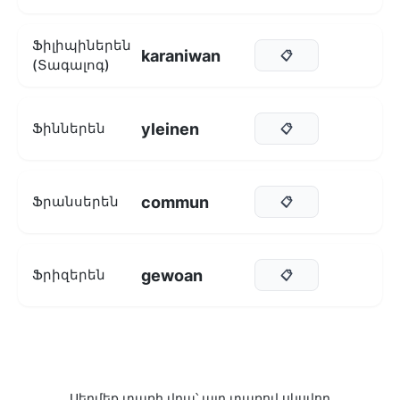
Ֆիլիպիներեն
karaniwan
📋
(Տագալոգ)
yleinen
Ֆիններեն
📋
commun
Ֆրանսերեն
📋
gewoan
Ֆրիզերեն
📋
Սեղմեք տառի վրա՝ այդ տառով սկսվող