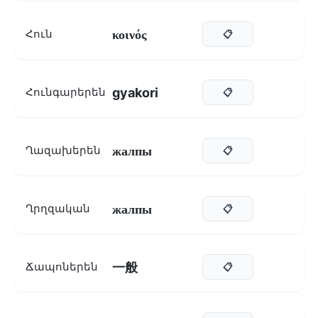
κοινός
Հուն
📋
gyakori
Հունգարերեն
📋
жалпы
Ղազախերեն
📋
жалпы
Ղրղզական
📋
一般
Ճապոներեն
📋