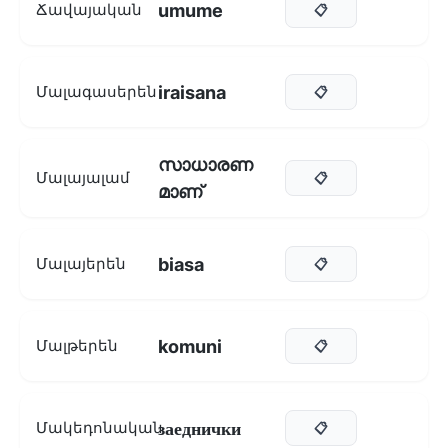
umume
Ճավայական
📋
iraisana
Մալագասերեն
📋
സാധാരണ
Մալայալամ
📋
മാണ്
biasa
Մալայերեն
📋
komuni
Մալթերեն
📋
заеднички
Մակեդոնական
📋