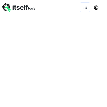
itself
tools