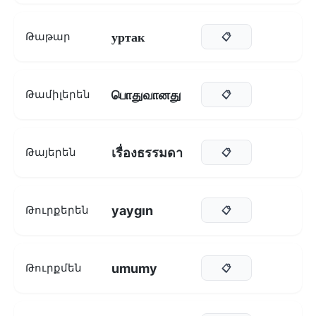
уртак
Թաթար
📋
பொதுவானது
Թամիլերեն
📋
เรื่องธรรมดา
Թայերեն
📋
yaygın
Թուրքերեն
📋
umumy
Թուրքմեն
📋