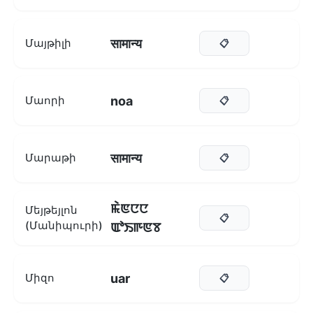
सामान्य
Մայթիլի
📋
noa
Մաորի
📋
सामान्य
Մարաթի
📋
ꯃꯥꯟꯅꯅ
Մեյթեյլոն
📋
(Մանիպուրի)
ꯑꯣꯏꯒꯟꯕ
uar
Միզո
📋