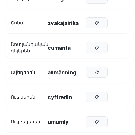
zvakajairika
Շոնա
📋
Շոտլանդական
cumanta
📋
գելերեն
allmänning
Շվեդերեն
📋
cyffredin
Ուելսերեն
📋
umumiy
Ուզբեկերեն
📋