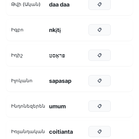
daa daa
Թվի (Ական)
📋
nkịtị
Իգբո
📋
פּראָסט
Իդիշ
📋
sapasap
Իլոկանո
📋
umum
Ինդոնեզերեն
📋
coitianta
Իռլանդական
📋