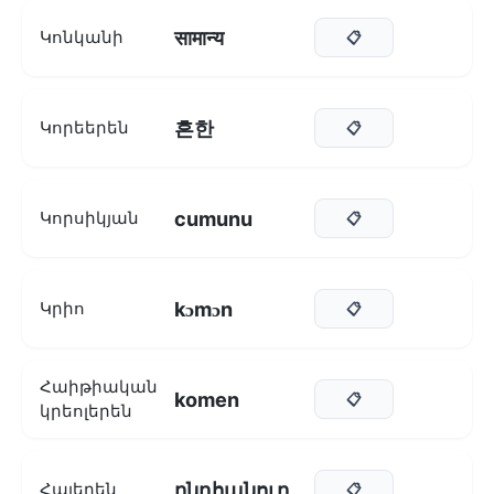
सामान्य
Կոնկանի
📋
흔한
Կորեերեն
📋
cumunu
Կորսիկյան
📋
kɔmɔn
Կրիո
📋
Հաիթիական
komen
📋
կրեոլերեն
ընդհանուր
Հայերեն
📋