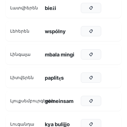
bieži
Լատվիերեն
📋
wspólny
Լեհերեն
📋
mbala mingi
Լինգալա
📋
paplitęs
Լիտվերեն
📋
gemeinsam
Լյուքսեմբուրգերեն
📋
kya bulijjo
Լուգանդա
📋