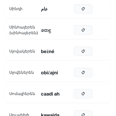
عام
Սինդի
📋
Սինհալերեն
පොදු
📋
(սինհալերեն)
bežné
Սլովակերեն
📋
običajni
Սլովեներեն
📋
caadi ah
Սոմալիերեն
📋
kawaida
Սուահիլի
📋