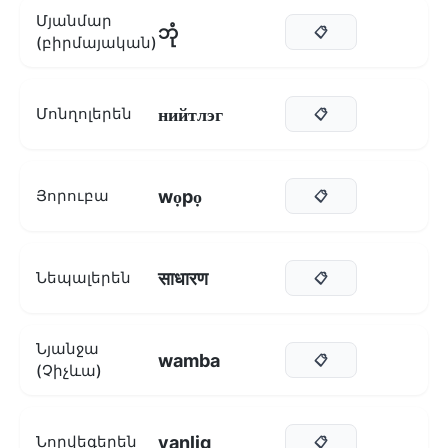
Մյանմար
ဘုံ
📋
(բիրմայական)
нийтлэг
Մոնղոլերեն
📋
wọpọ
Յորուբա
📋
साधारण
Նեպալերեն
📋
Նյանջա
wamba
📋
(Չիչևա)
vanlig
Նորվեգերեն
📋