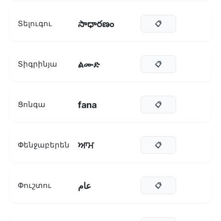
సాధారణం
Տելուգու
📋
ልሙድ
Տիգրինյա
📋
fana
Ցոնգա
📋
ਆਮ
Փենջաբերեն
📋
عام
Փուշտու
📋