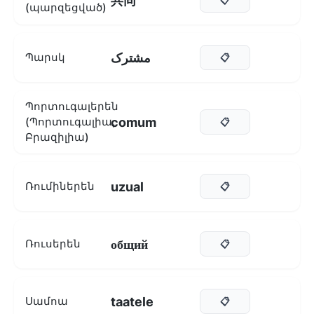
共同
(պարզեցված)
مشترک
Պարսկ
📋
Պորտուգալերեն
comum
(Պորտուգալիա,
📋
Բրազիլիա)
uzual
Ռումիներեն
📋
общий
Ռուսերեն
📋
taatele
Սամոա
📋