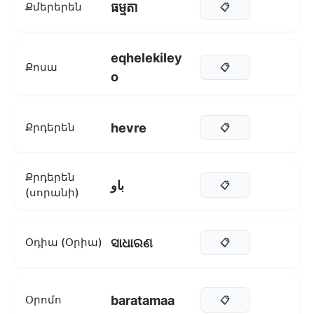
ធម្មតា
Քմերերեն
📋
eqhelekiley
Քոսա
📋
o
hevre
Քրդերեն
📋
Քրդերեն
باو
📋
(սորանի)
ସାଧାରଣ
Օդիա (Օրիա)
📋
baratamaa
Օրոմո
📋