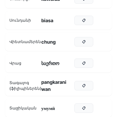
biasa
Սունդանի
📋
chung
Վիետնամերեն
📋
საერთო
Վրաց
📋
pangkarani
Տագալոգ
📋
(ֆիլիպիներեն)
wan
умумӣ
Տաջիկական
📋