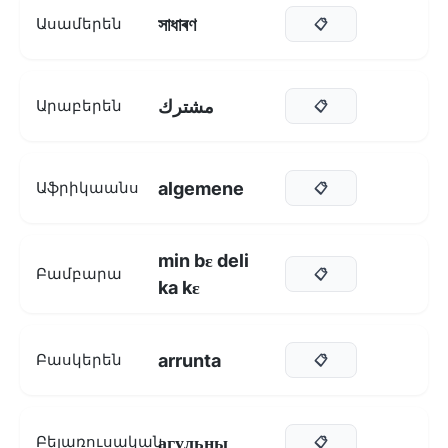
সাধাৰণ
Ասամերեն
📋
مشترك
Արաբերեն
📋
algemene
Աֆրիկաանս
📋
min bɛ deli
Բամբարա
📋
ka kɛ
arrunta
Բասկերեն
📋
агульны
Բելառուսական
📋