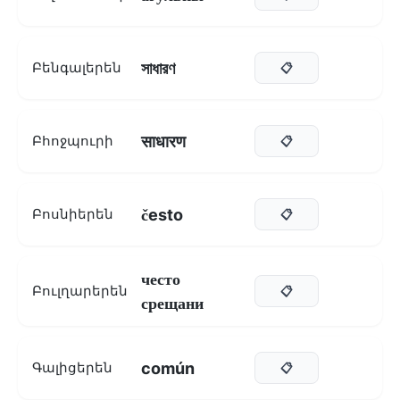
সাধারণ
Բենգալերեն
📋
साधारण
Բհոջպուրի
📋
često
Բոսնիերեն
📋
често
Բուլղարերեն
📋
срещани
común
Գալիցերեն
📋