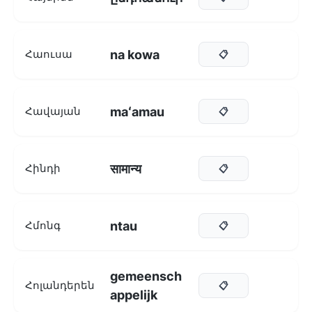
na kowa
Հաուսա
📋
maʻamau
Հավայան
📋
सामान्य
Հինդի
📋
ntau
Հմոնգ
📋
gemeensch
Հոլանդերեն
📋
appelijk