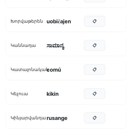
uobičajen
Խորվաթերեն
📋
ಸಾಮಾನ್ಯ
Կաննադա
📋
comú
Կատալոնական
📋
kikin
Կեչուա
📋
rusange
Կինյարվանդա
📋