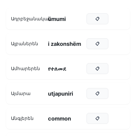
ümumi
Ադրբեջանական
📋
i zakonshëm
Ալբաներեն
📋
የተለመደ
Ամհարերեն
📋
utjapuniri
Այմարա
📋
common
Անգլերեն
📋