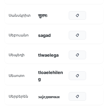
सुलभः
Սանսկրիտ
📋
sagad
Սեբուանո
📋
tlwaelega
Սեպեդի
📋
tloaelehilen
Սեսոտո
📋
g
заједнички
Սերբերեն
📋