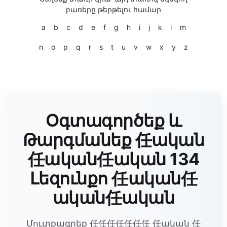
բառերը թերթելու համար
a
b
c
d
e
f
g
h
i
j
k
l
m
n
o
p
q
r
s
t
u
v
w
x
y
z
Օգտագործեք և
Թարգմանեք 任ական
任ական任ական 134
Լեզունքո 任ական任
ական任ական
Մուտքագրեք 任任任任任任任 任ական 任