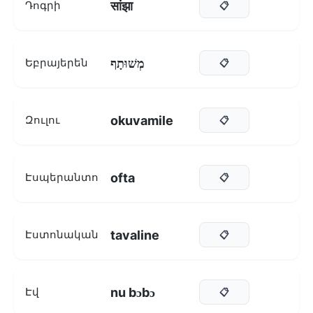
सांझा
Դոգրի
📋
מְשׁוּתָף
Եբրայերեն
📋
okuvamile
Զուլու
📋
ofta
Էսպերանտո
📋
tavaline
Էստոնական
📋
nu bɔbɔ
Էվ
📋