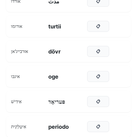
مدت
אורדו
📋
turtii
אורומו
📋
dövr
אזרבייג'אן
📋
oge
איגבו
📋
פּעריאָד
אִידִישׁ
📋
periodo
אִיטַלְקִית
📋