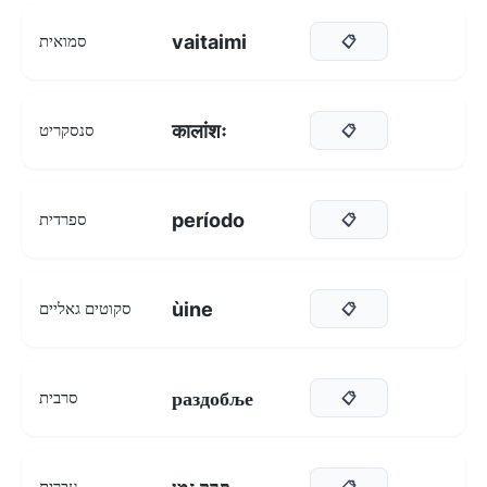
vaitaimi
סמואית
📋
कालांशः
סנסקריט
📋
período
ספרדית
📋
ùine
סקוטים גאליים
📋
раздобље
סרבית
📋
עִברִית
📋