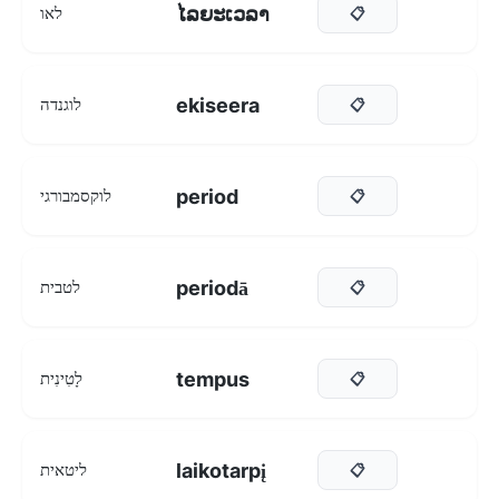
ໄລຍະເວລາ
לאו
📋
ekiseera
לוגנדה
📋
period
לוקסמבורגי
📋
periodā
לטבית
📋
tempus
לָטִינִית
📋
laikotarpį
ליטאית
📋