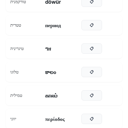
döwür
טורקמנית
📋
период
טטרית
📋
ግዘ
טיגריניה
📋
కాలం
טלוגו
📋
காலம்
טמילית
📋
περίοδος
יווני
📋