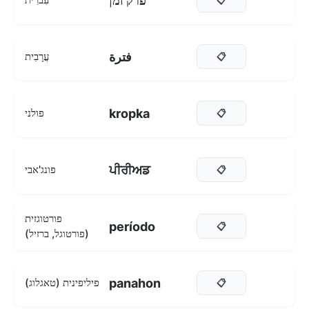
פרק זמן
فترة
עֲרָבִית
📋
kropka
פולני
📋
ਪੀਰੀਅਡ
פונג'אבי
📋
פורטוגזית
período
📋
(פורטוגל, ברזיל)
panahon
פיליפינית (טאגלוג)
📋