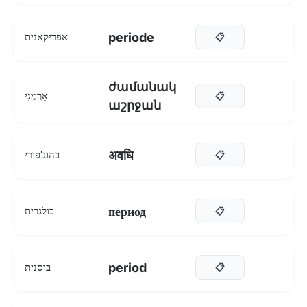
periode
אפריקאנית
📋
ժամանակ
אַרְמֶנִי
📋
աշրջան
अवधि
בהוג'פורי
📋
период
בולגרית
📋
period
בוסנית
📋