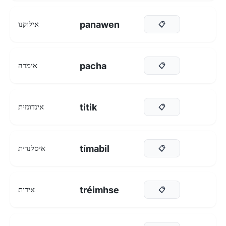
panawen
אילוקנו
📋
pacha
אימרה
📋
titik
אינדונזית
📋
tímabil
איסלנדית
📋
tréimhse
אִירִית
📋