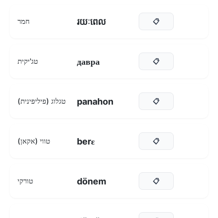
រយៈពេល
חמר
📋
давра
טג'יקית
📋
panahon
טגלוג (פיליפינית)
📋
berɛ
טווי (אקאן)
📋
dönem
טורקי
📋