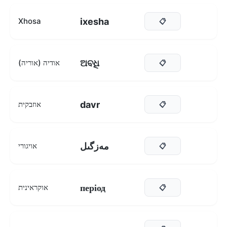
ixesha
Xhosa
📋
ଅବଧି
אודיה (אוריה)
📋
davr
אוזבקית
📋
مەزگىل
אויגורי
📋
період
אוקראינית
📋