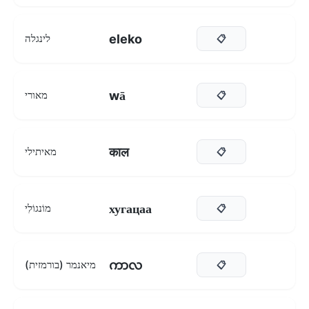
eleko
לינגלה
📋
wā
מאורי
📋
काल
מאיתילי
📋
хугацаа
מוֹנגוֹלִי
📋
ကာလ
מיאנמר (בורמזית)
📋