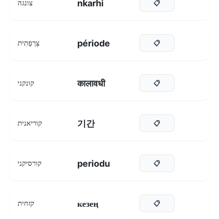
nkarhi
צונגה
📋
période
צָרְפָתִית
📋
कालावधी
קונקני
📋
기간
קוריאנית
📋
periodu
קורסיקני
📋
кезең
קזחית
📋