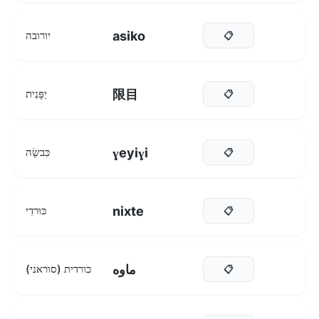
asiko
יורובה
📋
限目
יַפָּנִית
📋
ɣeyiɣi
כִּבשָׂה
📋
nixte
כּוּרדִי
📋
ماوە
כורדית (סוראני)
📋