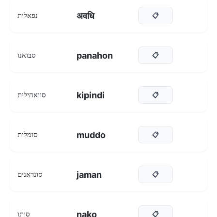
अवधि
נפאלית
📋
panahon
סבואנו
📋
kipindi
סוואהילית
📋
muddo
סומלית
📋
jaman
סונדאנים
📋
nako
סותו
📋