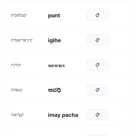
punt
קטלאנית
📋
igihe
קיניארואנדה
📋
мезгил
קירגיז
📋
ಅವಧಿ
קנאדה
📋
imay pacha
קצ'ואה
📋