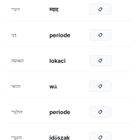
म्याद
דוגרי
📋
periode
דַנִי
📋
lokaci
האוסה
📋
wā
הוואי
📋
periode
הוֹלַנדִי
📋
időszak
הוּנגָרִי
📋