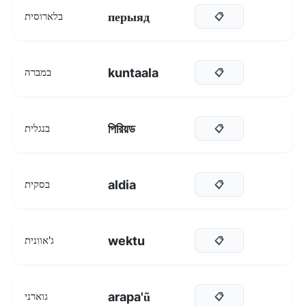
перыяд
בלארוסית
📋
kuntaala
במברה
📋
পিরিয়ড
בנגלית
📋
aldia
בסקית
📋
wektu
ג'אוונית
📋
arapa'ũ
גוארני
📋