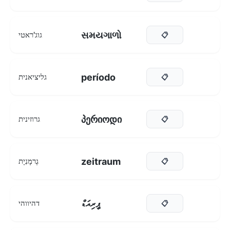
સમયગાળો
גוג'ראטי
📋
período
גליציאנית
📋
პერიოდი
גרוזינית
📋
zeitraum
גֶרמָנִיָת
📋
ޕީރިއަޑް
דהיווהי
📋