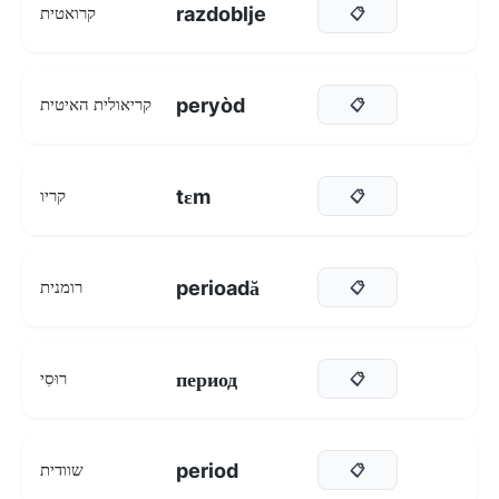
razdoblje
קרואטית
📋
peryòd
קריאולית האיטית
📋
tɛm
קריו
📋
perioadă
רומנית
📋
период
רוּסִי
📋
period
שוודית
📋