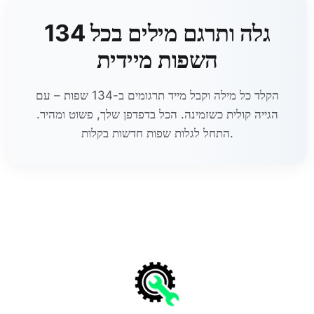
גלה ותרגם מילים בכל 134
השפות מיידית
הקלד כל מילה וקבל מייד תרגומים ב-134 שפות – עם
הגייה קולית כשזמינה. הכל בדפדפן שלך, פשוט ומהיר.
התחל לגלות שפות חדשות בקלות.