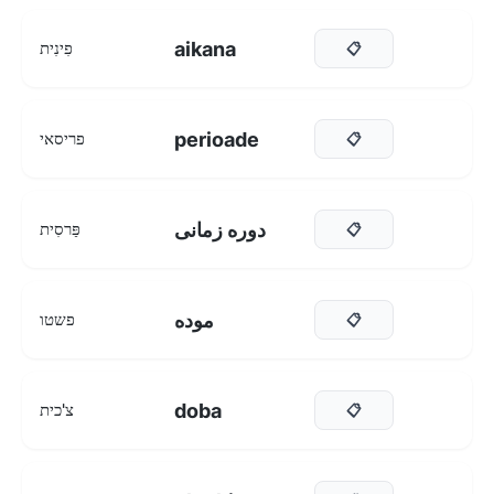
aikana
פִינִית
📋
perioade
פריסאי
📋
دوره زمانی
פַּרסִית
📋
موده
פשטו
📋
doba
צ'כית
📋