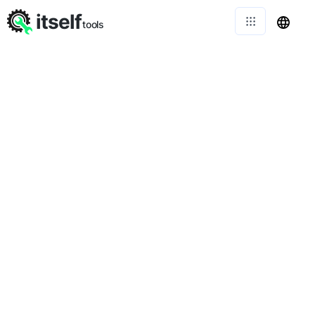
itself
tools