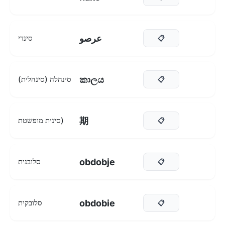
عرصو
סינדי
📋
කාලය
סינהלה (סינהלית)
📋
期
סינית מופשטת)
📋
obdobje
סלובנית
📋
obdobie
סלובקית
📋