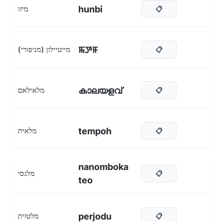
hunbi
מיזו
📋
ꯃꯇꯝ
מייטיילון (מניפורי)
📋
കാലയളവ്
מלאילאם
📋
tempoh
מלאית
📋
nanomboka
מלגסי
📋
teo
perjodu
מלטזית
📋