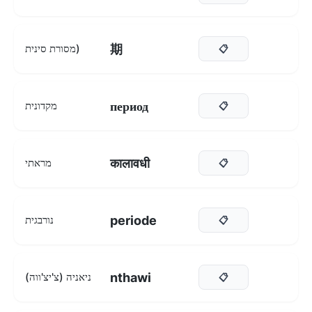
期
מסורת סינית)
📋
период
מקדונית
📋
कालावधी
מראתי
📋
periode
נורבגית
📋
nthawi
ניאניה (צ'יצ'ווה)
📋