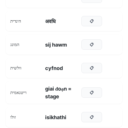
अवधि
הינדית
📋
sij hawm
המונג
📋
cyfnod
וולשית
📋
giai đoạn =
וייטנאמית
📋
stage
isikhathi
זולו
📋