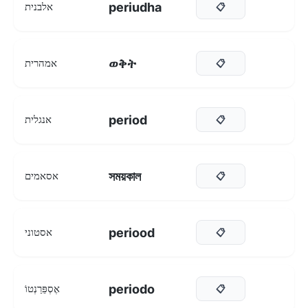
periudha
אלבנית
📋
ወቅት
אמהרית
📋
period
אנגלית
📋
সময়কাল
אסאמים
📋
periood
אסטוני
📋
periodo
אֶסְפֵּרַנְטוֹ
📋