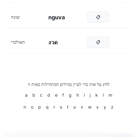
nguva
שונה
📋
งวด
תאילנדי
📋
לחץ על אות כדי לעיין במילים המתחילות באות זו
a
b
c
d
e
f
g
h
i
j
k
l
m
n
o
p
q
r
s
t
u
v
w
x
y
z