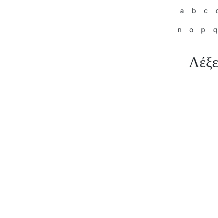
a
b
c
n
o
p
q
Λέξε