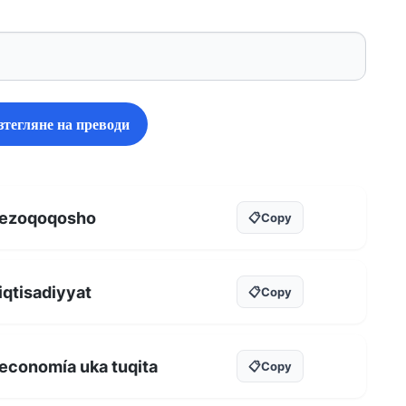
зтегляне на преводи
ezoqoqosho
📋
Copy
iqtisadiyyat
📋
Copy
economía uka tuqita
📋
Copy