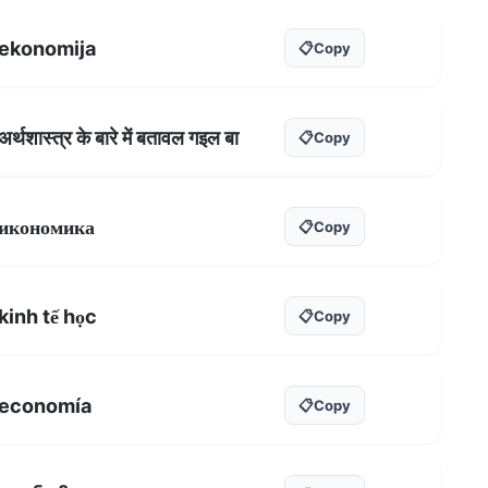
ekonomija
📋
Copy
अर्थशास्त्र के बारे में बतावल गइल बा
📋
Copy
икономика
📋
Copy
kinh tế học
📋
Copy
economía
📋
Copy