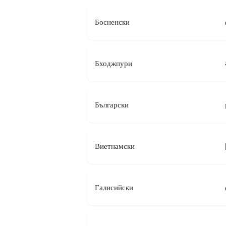
Босненски
Бходжпури
Български
Виетнамски
Галисийски