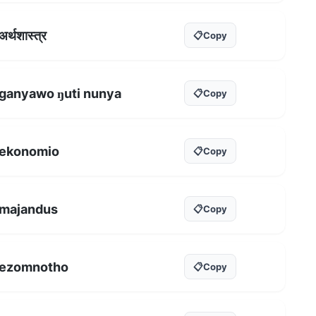
अर्थशास्त्र
📋
Copy
ganyawo ŋuti nunya
📋
Copy
ekonomio
📋
Copy
majandus
📋
Copy
ezomnotho
📋
Copy