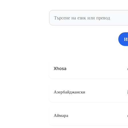
И
Xhosa
Азербайджански
Аймара