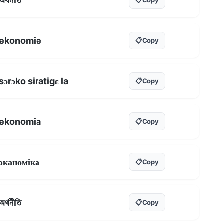
অৰ্থনীতি
ekonomie
📋
Copy
sɔrɔko siratigɛ la
📋
Copy
ekonomia
📋
Copy
эканоміка
📋
Copy
অর্থনীতি
📋
Copy