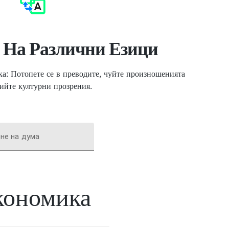
 На Различни Езици
а: Потопете се в преводите, чуйте произношенията
рийте културни прозрения.
не на дума
кономика