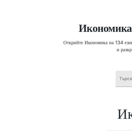
Икономика
Открийте Икономика на 134 език
и разк
Търсе
И