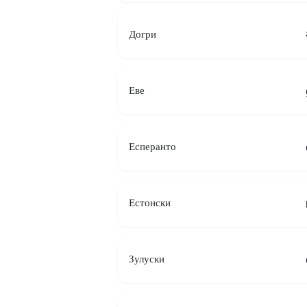
Догри
Еве
Есперанто
Естонски
Зулуски