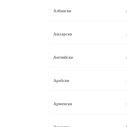
Албански
Амхарски
Английски
Арабски
Арменски
Асамски