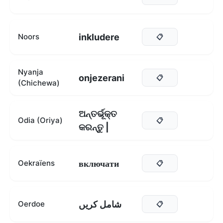
inkludere
Noors
📋
Nyanja
onjezerani
📋
(Chichewa)
ଅନ୍ତର୍ଭୂକ୍ତ
Odia (Oriya)
📋
କରନ୍ତୁ |
включати
Oekraïens
📋
شامل کریں
Oerdoe
📋