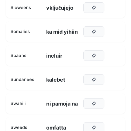
vključujejo
Sloweens
📋
ka mid yihiin
Somalies
📋
incluir
Spaans
📋
kalebet
Sundanees
📋
ni pamoja na
Swahili
📋
omfatta
Sweeds
📋