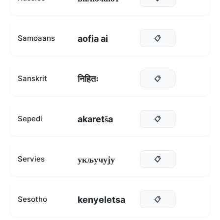
aofia ai
Samoaans
📋
निहितः
Sanskrit
📋
akaretša
Sepedi
📋
укључују
Servies
📋
kenyeletsa
Sesotho
📋