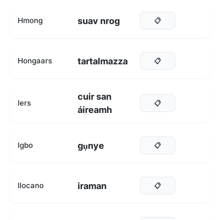
suav nrog
Hmong
📋
tartalmazza
Hongaars
📋
cuir san
Iers
📋
áireamh
gụnye
Igbo
📋
iraman
Ilocano
📋