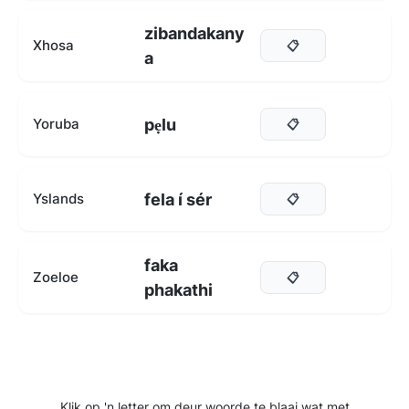
zibandakany
Xhosa
📋
a
pẹlu
Yoruba
📋
fela í sér
Yslands
📋
faka
Zoeloe
📋
phakathi
Klik op 'n letter om deur woorde te blaai wat met