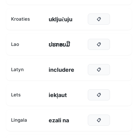
uključuju
Kroaties
📋
ປະກອບມີ
Lao
📋
includere
Latyn
📋
iekļaut
Lets
📋
ezali na
Lingala
📋