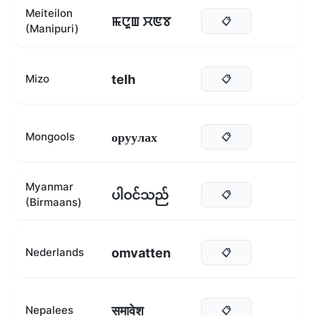
Meiteilon
ꯃꯅꯨꯡ ꯆꯟꯕ
📋
(Manipuri)
telh
Mizo
📋
оруулах
Mongools
📋
Myanmar
ပါဝင်သည်
📋
(Birmaans)
omvatten
Nederlands
📋
समावेश
Nepalees
📋