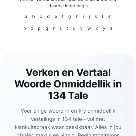
daardie letter begin
a
b
c
d
e
f
g
h
i
j
k
l
m
n
o
p
q
r
s
t
u
v
w
x
y
z
Verken en Vertaal
Woorde Onmiddellik in
134 Tale
Voer enige woord in en kry onmiddellik
vertalings in 134 tale—vol met
klankuitspraak waar beskikbaar. Alles in jou
blaaier, maklik en vinnig. Begin moeiteloos