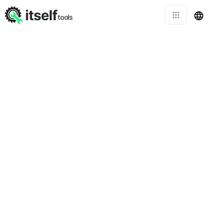
itself
tools