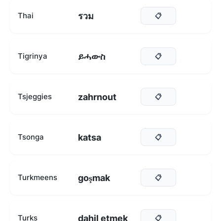
รวม
Thai
📋
ይሓውስ
Tigrinya
📋
zahrnout
Tsjeggies
📋
katsa
Tsonga
📋
goşmak
Turkmeens
📋
dahil etmek
Turks
📋