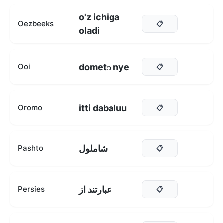
o'z ichiga
Oezbeeks
📋
oladi
dometᴐ nye
Ooi
📋
itti dabaluu
Oromo
📋
شاملول
Pashto
📋
عبارتند از
Persies
📋