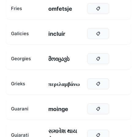
omfetsje
Fries
📋
incluír
Galicies
📋
მოიცავს
Georgies
📋
περιλαμβάνω
Grieks
📋
moinge
Guarani
📋
સમાવેશ થાય
Gujarati
📋