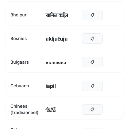
सामिल कईल
Bhojpuri
📋
uključuju
Bosnies
📋
включва
Bulgaars
📋
iapil
Cebuano
📋
Chinees
包括
📋
(tradisioneel)