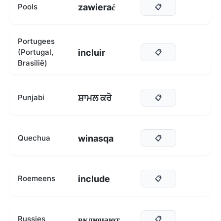
zawierać
Pools
📋
Portugees
incluir
(Portugal,
📋
Brasilië)
ਸ਼ਾਮਲ ਕਰੋ
Punjabi
📋
winasqa
Quechua
📋
include
Roemeens
📋
включают
Russies
📋