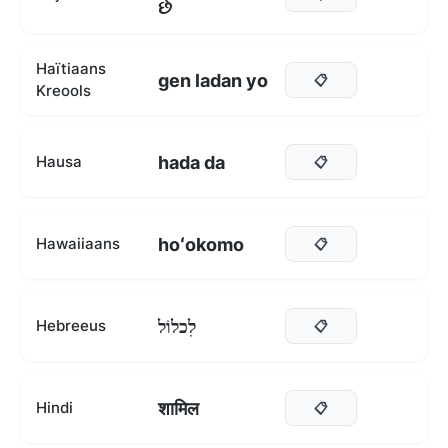
છે
Haïtiaans
gen ladan yo
📋
Kreools
hada da
Hausa
📋
hoʻokomo
Hawaiiaans
📋
לִכלוֹל
Hebreeus
📋
शामिल
Hindi
📋