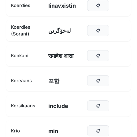
linavxistin
Koerdies
📋
Koerdies
لەخۆگرتن
📋
(Sorani)
समावेश आसा
Konkani
📋
포함
Koreaans
📋
include
Korsikaans
📋
min
Krio
📋