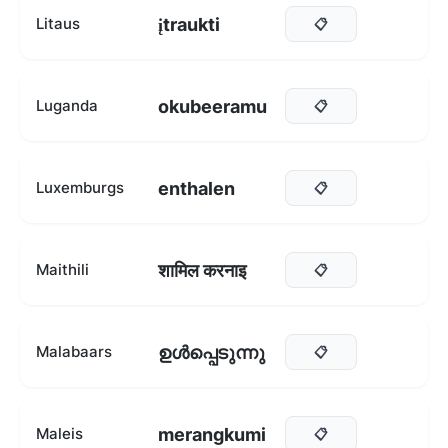
įtraukti
Litaus
📋
okubeeramu
Luganda
📋
enthalen
Luxemburgs
📋
शामिल करनाइ
Maithili
📋
ഉൾപ്പെടുന്നു
Malabaars
📋
merangkumi
Maleis
📋