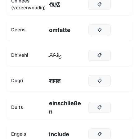
Chinees
包括
📋
(vereenvoudig)
omfatte
Deens
📋
ހިމެނުން
Dhivehi
📋
शामल
Dogri
📋
einschließe
Duits
📋
n
include
Engels
📋