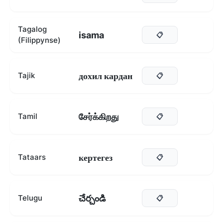
Tagalog
isama
📋
(Filippynse)
дохил кардан
Tajik
📋
சேர்க்கிறது
Tamil
📋
кертегез
Tataars
📋
చేర్చండి
Telugu
📋