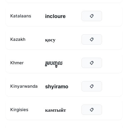
incloure
Katalaans
📋
қосу
Kazakh
📋
រួមបញ្ចូល
Khmer
📋
shyiramo
Kinyarwanda
📋
камтыйт
Kirgisies
📋