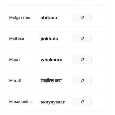
ahitana
Malgassies
📋
jinkludu
Maltese
📋
whakauru
Maori
📋
समाविष्ट करा
Marathi
📋
вклучуваат
Masedonies
📋