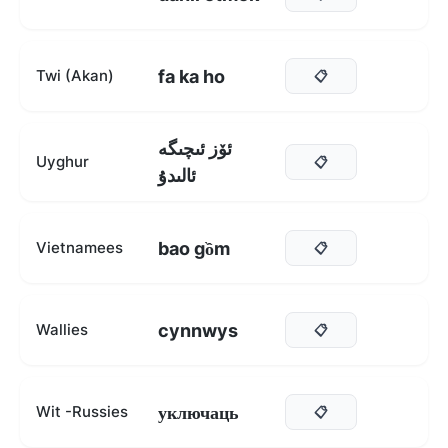
fa ka ho
Twi (Akan)
📋
ئۆز ئىچىگە
Uyghur
📋
ئالىدۇ
bao gồm
Vietnamees
📋
cynnwys
Wallies
📋
уключаць
Wit -Russies
📋