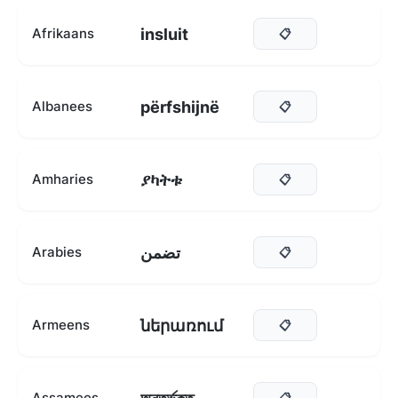
insluit
Afrikaans
📋
përfshijnë
Albanees
📋
ያካትቱ
Amharies
📋
تضمن
Arabies
📋
ներառում
Armeens
📋
Assamees
📋