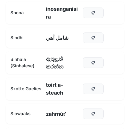
inosanganisi
Shona
📋
ra
شامل آهي
Sindhi
📋
ඇතුළත්
Sinhala
📋
(Sinhalese)
කරන්න
toirt a-
Skotte Gaelies
📋
steach
zahrnúť
Slowaaks
📋