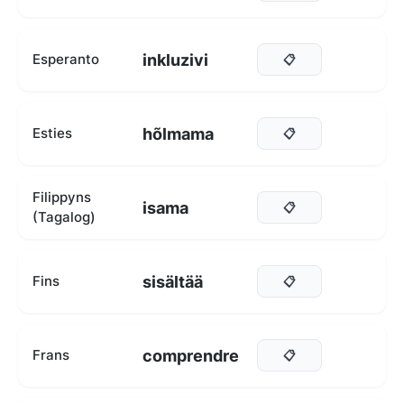
inkluzivi
Esperanto
📋
hõlmama
Esties
📋
Filippyns
isama
📋
(Tagalog)
sisältää
Fins
📋
comprendre
Frans
📋