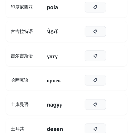
pola
印度尼西亚
📋
પેટર્ન
古吉拉特语
📋
үлгү
吉尔吉斯语
📋
өрнек
哈萨克语
📋
nagyş
土库曼语
📋
desen
土耳其
📋