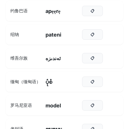
apẹẹrẹ
约鲁巴语
📋
pateni
绍纳
📋
ئەندىزە
维吾尔族
📋
ပုံစံ
缅甸（缅甸语）
📋
model
罗马尼亚语
📋
老挝语
📋