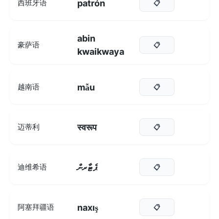
patrón
西班牙语
📋
abin
豪萨语
📋
kwaikwaya
mẫu
越南语
📋
स्वरूप
迈蒂利
📋
ޕެޓާރން
迪维希语
📋
naxış
阿塞拜疆语
📋