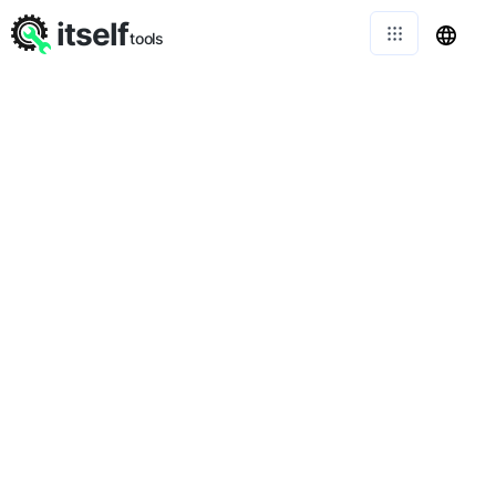
itself
tools