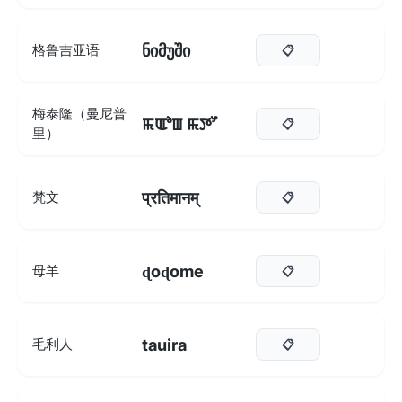
ნიმუში
格鲁吉亚语
📋
梅泰隆（曼尼普
ꯃꯑꯣꯡ ꯃꯇꯧ
📋
里）
प्रतिमानम्‌
梵文
📋
ɖoɖome
母羊
📋
tauira
毛利人
📋