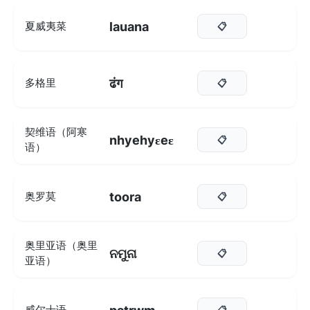
lauana
夏威夷菜
📋
ढंग
多格里
📋
契维语（阿寒
nhyehyɛeɛ
📋
语）
toora
奥罗莫
📋
奥里亚语（奥里
ନମୁନା
📋
亚语）
威尔士语
📋