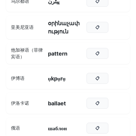
پیٹرن
乌尔都语
📋
օրինաչափ
亚美尼亚语
📋
ություն
他加禄语（菲律
pattern
📋
宾语）
ụkpụrụ
伊博语
📋
ballaet
伊洛卡诺
📋
шаблон
俄语
📋