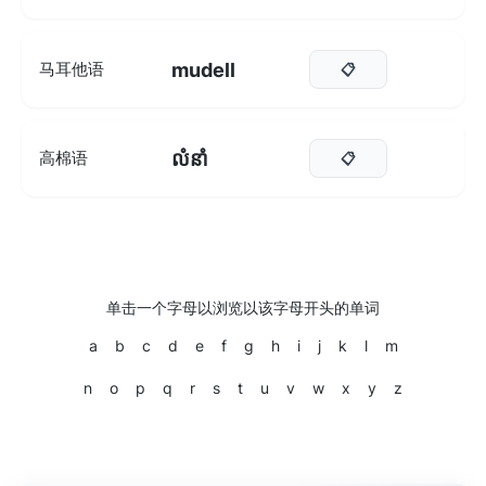
mudell
马耳他语
📋
លំនាំ
高棉语
📋
单击一个字母以浏览以该字母开头的单词
a
b
c
d
e
f
g
h
i
j
k
l
m
n
o
p
q
r
s
t
u
v
w
x
y
z