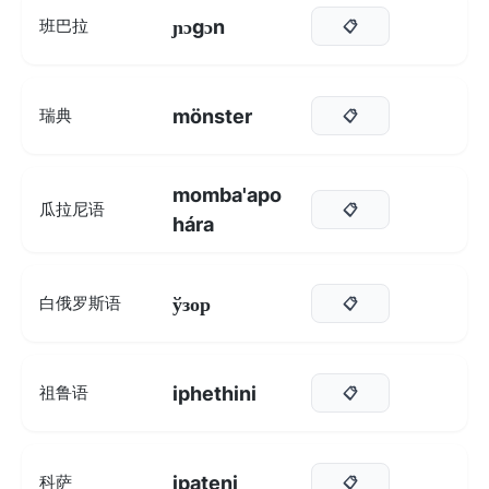
ɲɔgɔn
班巴拉
📋
mönster
瑞典
📋
momba'apo
瓜拉尼语
📋
hára
ўзор
白俄罗斯语
📋
iphethini
祖鲁语
📋
ipateni
科萨
📋