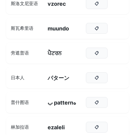
vzorec
斯洛文尼亚语
📋
muundo
斯瓦希里语
📋
ਪੈਟਰਨ
旁遮普语
📋
パターン
日本人
📋
ب patternه
普什图语
📋
ezaleli
林加拉语
📋