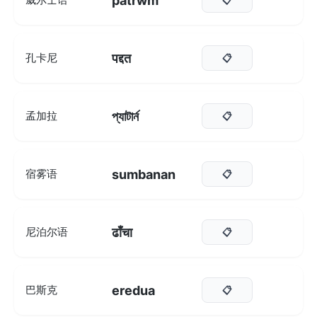
patrwm
पद्दत
孔卡尼
📋
প্যাটার্ন
孟加拉
📋
sumbanan
宿雾语
📋
ढाँचा
尼泊尔语
📋
eredua
巴斯克
📋