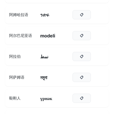
ንድፍ
阿姆哈拉语
📋
modeli
阿尔巴尼亚语
📋
نمط
阿拉伯
📋
নমুনা
阿萨姆语
📋
үрнәк
鞑靼人
📋