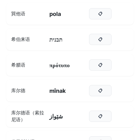
pola
巽他语
📋
תבנית
希伯来语
📋
πρότυπο
希腊语
📋
mînak
库尔德
📋
库尔德语（索拉
شێواز
📋
尼语）