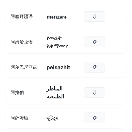
mənzərə
阿塞拜疆语
📋
የመሬት
阿姆哈拉语
📋
አቀማመጥ
peisazhit
阿尔巴尼亚语
📋
المناظر
阿拉伯
📋
الطبيعيه
ভূচিত্ৰ
阿萨姆语
📋