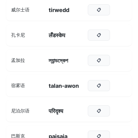
tirwedd
威尔士语
📋
लँडस्केप
孔卡尼
📋
ল্যান্ডস্কেপ
孟加拉
📋
talan-awon
宿雾语
📋
परिदृश्य
尼泊尔语
📋
paisaia
巴斯克
📋