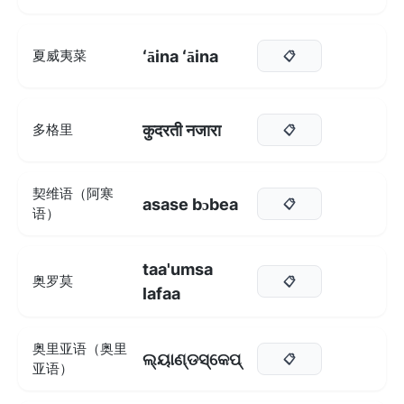
ʻāina ʻāina
夏威夷菜
📋
कुदरती नजारा
多格里
📋
契维语（阿寒
asase bɔbea
📋
语）
taa'umsa
奥罗莫
📋
lafaa
奥里亚语（奥里
ଲ୍ୟାଣ୍ଡସ୍କେପ୍
📋
亚语）