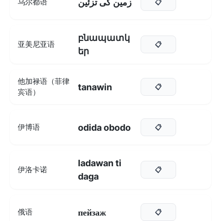
زمین کی تزئین
乌尔都语
📋
բնապատկ
亚美尼亚语
📋
եր
他加禄语（菲律
tanawin
📋
宾语）
odida obodo
伊博语
📋
ladawan ti
伊洛卡诺
📋
daga
пейзаж
俄语
📋