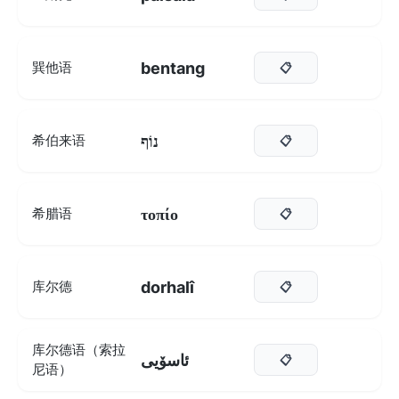
bentang
巽他语
📋
נוֹף
希伯来语
📋
τοπίο
希腊语
📋
dorhalî
库尔德
📋
库尔德语（索拉
ئاسۆیی
📋
尼语）