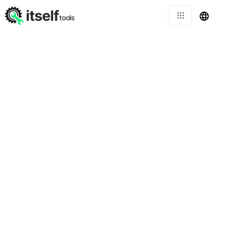
itself
tools