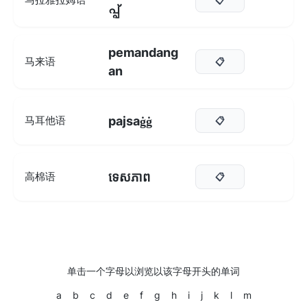
പ്പ്
pemandang
马来语
📋
an
pajsaġġ
马耳他语
📋
ទេសភាព
高棉语
📋
单击一个字母以浏览以该字母开头的单词
a
b
c
d
e
f
g
h
i
j
k
l
m