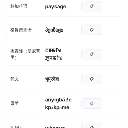
paysage
林加拉语
📋
პეიზაჟი
格鲁吉亚语
📋
ꯂꯝꯃꯤꯠ
梅泰隆（曼尼普
📋
里）
ꯇꯨꯝꯃꯤꯠ
भूप्रदेश
梵文
📋
anyigbã ƒe
母羊
📋
kpɔkpɔme
毛利人
📋