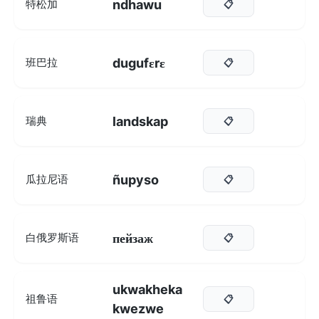
ndhawu
特松加
📋
dugufɛrɛ
班巴拉
📋
landskap
瑞典
📋
ñupyso
瓜拉尼语
📋
пейзаж
白俄罗斯语
📋
ukwakheka
祖鲁语
📋
kwezwe