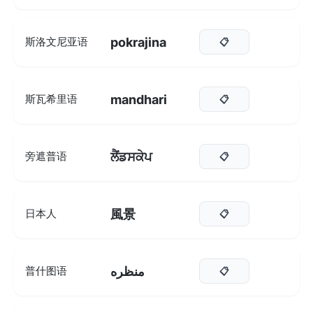
pokrajina
斯洛文尼亚语
📋
mandhari
斯瓦希里语
📋
ਲੈਂਡਸਕੇਪ
旁遮普语
📋
風景
日本人
📋
منظره
普什图语
📋