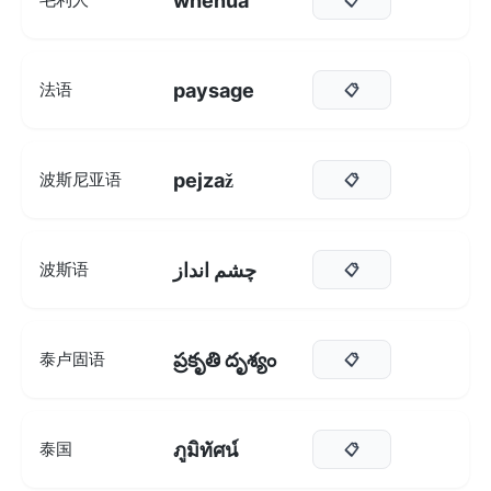
whenua
paysage
法语
📋
pejzaž
波斯尼亚语
📋
چشم انداز
波斯语
📋
ప్రకృతి దృశ్యం
泰卢固语
📋
ภูมิทัศน์
泰国
📋