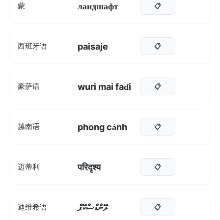
ландшафт
蒙
📋
paisaje
西班牙语
📋
wuri mai faɗi
豪萨语
📋
phong cảnh
越南语
📋
परिदृश्य
迈蒂利
📋
ލޭންޑްސްކޭޕް
迪维希语
📋