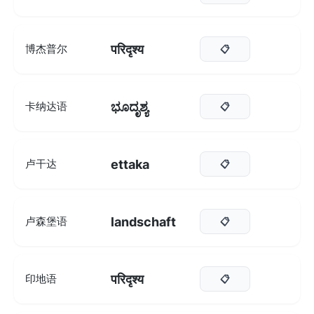
परिदृश्य
博杰普尔
📋
ಭೂದೃಶ್ಯ
卡纳达语
📋
ettaka
卢干达
📋
landschaft
卢森堡语
📋
परिदृश्य
印地语
📋