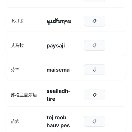
ພູມສັນຖານ
老挝语
📋
paysaji
艾马拉
📋
maisema
芬兰
📋
sealladh-
苏格兰盖尔语
📋
tìre
toj roob
苗族
📋
hauv pes