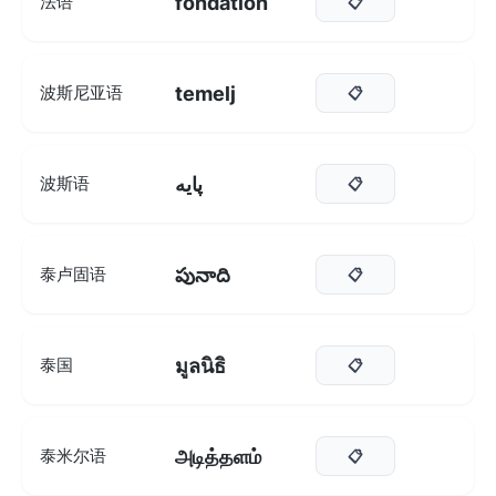
fondation
法语
📋
temelj
波斯尼亚语
📋
پایه
波斯语
📋
పునాది
泰卢固语
📋
มูลนิธิ
泰国
📋
அடித்தளம்
泰米尔语
📋