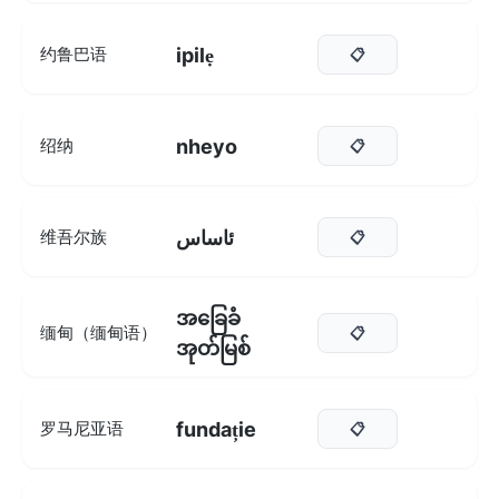
ipilẹ
约鲁巴语
📋
nheyo
绍纳
📋
ئاساس
维吾尔族
📋
အခြေခံ
缅甸（缅甸语）
📋
အုတ်မြစ်
fundație
罗马尼亚语
📋