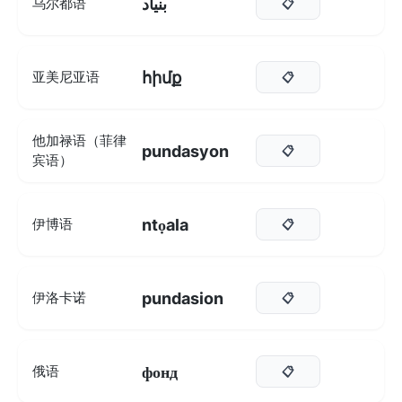
بنیاد
乌尔都语
📋
հիմք
亚美尼亚语
📋
他加禄语（菲律
pundasyon
📋
宾语）
ntọala
伊博语
📋
pundasion
伊洛卡诺
📋
фонд
俄语
📋