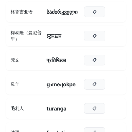
საძირკველი
格鲁吉亚语
📋
梅泰隆（曼尼普
ꯌꯨꯝꯐꯝ
📋
里）
प्रतिष्ठिका
梵文
📋
gɔmeɖokpe
母羊
📋
turanga
毛利人
📋