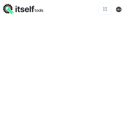
itself
tools