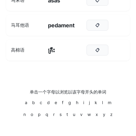
asas
马来语
📋
pedament
马耳他语
📋
គ្រឹះ
高棉语
📋
单击一个字母以浏览以该字母开头的单词
a
b
c
d
e
f
g
h
i
j
k
l
m
n
o
p
q
r
s
t
u
v
w
x
y
z