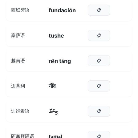
fundación
西班牙语
📋
tushe
豪萨语
📋
nền tảng
越南语
📋
नींव
迈蒂利
📋
ބިންގާ
迪维希语
📋
təməl
阿塞拜疆语
📋