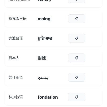
msingi
斯瓦希里语
📋
ਬੁਨਿਆਦ
旁遮普语
📋
財団
日本人
📋
بنسټ
普什图语
📋
fondation
林加拉语
📋