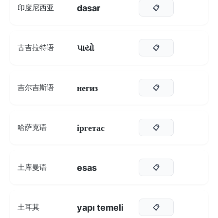
dasar
印度尼西亚
📋
પાયો
古吉拉特语
📋
негиз
吉尔吉斯语
📋
іргетас
哈萨克语
📋
esas
土库曼语
📋
yapı temeli
土耳其
📋