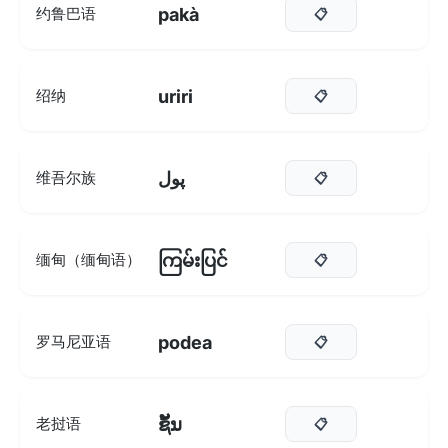
pakà
约鲁巴语
📋
uriri
绍纳
📋
پول
维吾尔族
📋
ကြမ်းပြင်
缅甸（缅甸语）
📋
podea
罗马尼亚语
📋
ຊັ້ນ
老挝语
📋