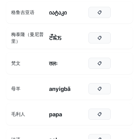
იატაკი
格鲁吉亚语
📋
梅泰隆（曼尼普
ꯂꯩꯃꯥꯏ
📋
里）
तलः
梵文
📋
anyigbã
母羊
📋
papa
毛利人
📋