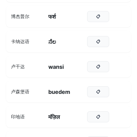
फर्श
博杰普尔
📋
ನೆಲ
卡纳达语
📋
wansi
卢干达
📋
buedem
卢森堡语
📋
मंज़िल
印地语
📋