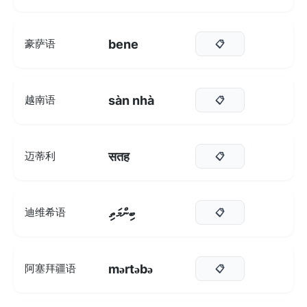
bene
豪萨语
📋
sàn nhà
越南语
📋
सतह
迈蒂利
📋
ބިންމަތި
迪维希语
📋
mərtəbə
阿塞拜疆语
📋