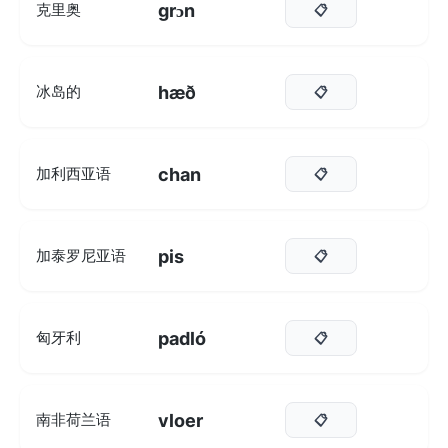
grɔn
克里奥
📋
hæð
冰岛的
📋
chan
加利西亚语
📋
pis
加泰罗尼亚语
📋
padló
匈牙利
📋
vloer
南非荷兰语
📋