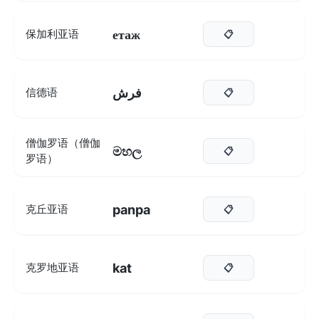
етаж
保加利亚语
📋
فرش
信德语
📋
僧伽罗语（僧伽
මහල
📋
罗语）
panpa
克丘亚语
📋
kat
克罗地亚语
📋