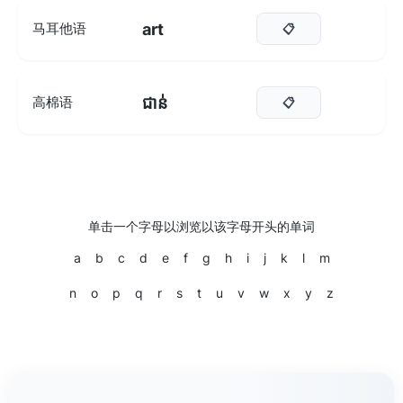
art
马耳他语
📋
ជាន់
高棉语
📋
单击一个字母以浏览以该字母开头的单词
a
b
c
d
e
f
g
h
i
j
k
l
m
n
o
p
q
r
s
t
u
v
w
x
y
z