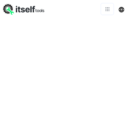
itself
tools