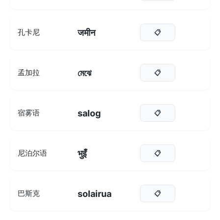
जमीन
孔卡尼
📋
মেঝে
孟加拉
📋
salog
宿雾语
📋
भुइँ
尼泊尔语
📋
solairua
巴斯克
📋