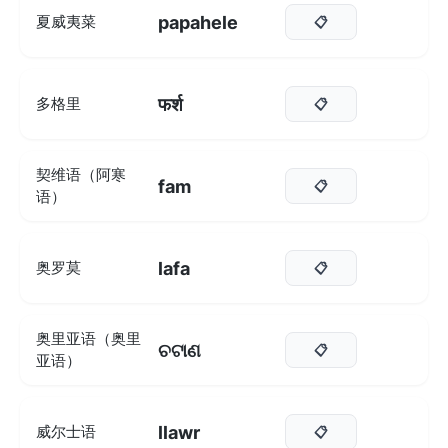
papahele
夏威夷菜
📋
फर्श
多格里
📋
契维语（阿寒
fam
📋
语）
lafa
奥罗莫
📋
奥里亚语（奥里
ଚଟାଣ
📋
亚语）
llawr
威尔士语
📋