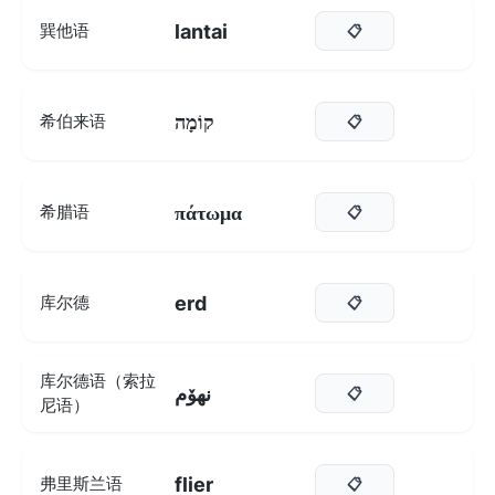
lantai
巽他语
📋
קוֹמָה
希伯来语
📋
πάτωμα
希腊语
📋
erd
库尔德
📋
库尔德语（索拉
نهۆم
📋
尼语）
flier
弗里斯兰语
📋