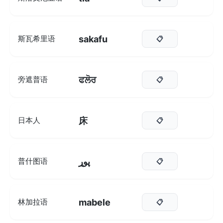
sakafu
斯瓦希里语
📋
ਫਲੋਰ
旁遮普语
📋
床
日本人
📋
پوړ
普什图语
📋
mabele
林加拉语
📋