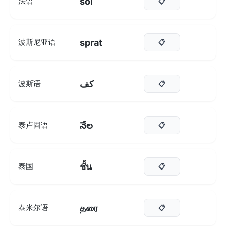
sol
法语
📋
sprat
波斯尼亚语
📋
کف
波斯语
📋
నేల
泰卢固语
📋
ชั้น
泰国
📋
தரை
泰米尔语
📋