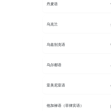
丹麦语
乌克兰
乌兹别克语
乌尔都语
亚美尼亚语
他加禄语（菲律宾语）