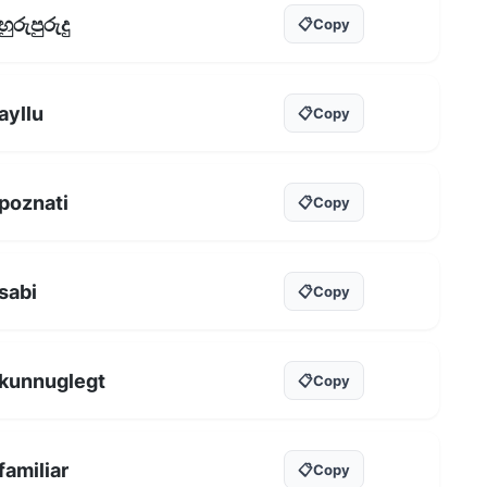
හුරුපුරුදු
📋
Copy
ayllu
📋
Copy
poznati
📋
Copy
sabi
📋
Copy
kunnuglegt
📋
Copy
familiar
📋
Copy