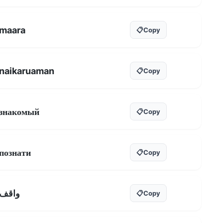
maara
📋
Copy
naikaruaman
📋
Copy
знакомый
📋
Copy
познати
📋
Copy
واقف
📋
Copy