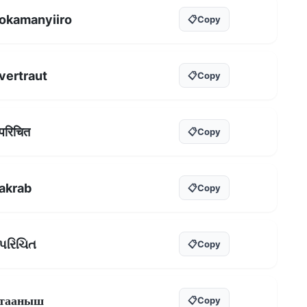
okamanyiiro
📋
Copy
vertraut
📋
Copy
परिचित
📋
Copy
akrab
📋
Copy
પરિચિત
📋
Copy
тааныш
📋
Copy