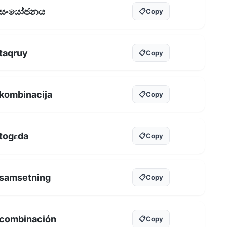
සංයෝජනය
📋
Copy
taqruy
📋
Copy
kombinacija
📋
Copy
togɛda
📋
Copy
samsetning
📋
Copy
combinación
📋
Copy