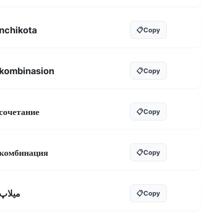
nchikota
📋
Copy
kombinasion
📋
Copy
сочетание
📋
Copy
комбинация
📋
Copy
ميلاپ
📋
Copy