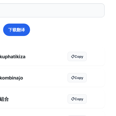
下载翻译
kuphatikiza
📋
Copy
kombinaĵo
📋
Copy
組合
📋
Copy