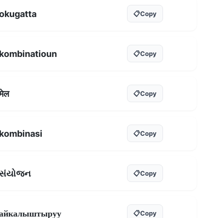
okugatta
📋
Copy
kombinatioun
📋
Copy
मेल
📋
Copy
kombinasi
📋
Copy
સંયોજન
📋
Copy
айкалыштыруу
📋
Copy