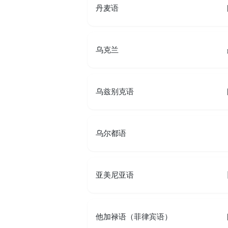
丹麦语
乌克兰
乌兹别克语
乌尔都语
亚美尼亚语
他加禄语（菲律宾语）