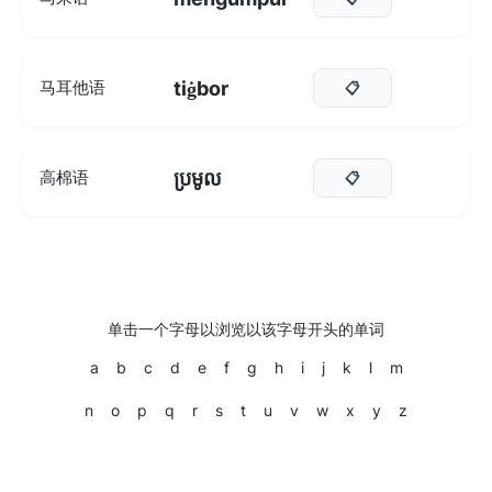
tiġbor
马耳他语
📋
ប្រមូល
高棉语
📋
单击一个字母以浏览以该字母开头的单词
a
b
c
d
e
f
g
h
i
j
k
l
m
n
o
p
q
r
s
t
u
v
w
x
y
z