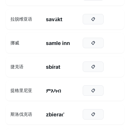
savākt
拉脱维亚语
📋
samle inn
挪威
📋
sbírat
捷克语
📋
ምእካብ
提格里尼亚
📋
zbierať
斯洛伐克语
📋