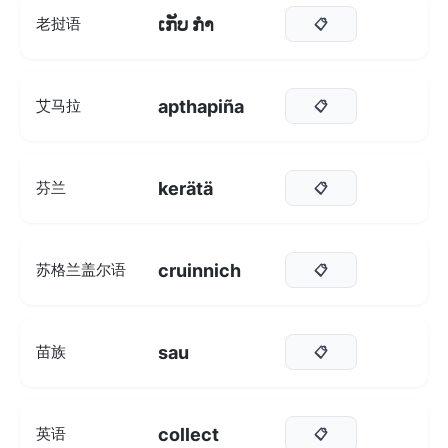
ເກັບ ກຳ
老挝语
📋
apthapiña
艾马拉
📋
kerätä
芬兰
📋
cruinnich
苏格兰盖尔语
📋
sau
苗族
📋
collect
英语
📋