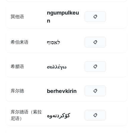
ngumpulkeu
巽他语
📋
n
לאסוף
希伯来语
📋
συλλέγω
希腊语
📋
berhevkirin
库尔德
📋
库尔德语（索拉
کۆکردنەوە
📋
尼语）