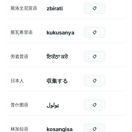
zbirati
斯洛文尼亚语
📋
kukusanya
斯瓦希里语
📋
ਇਕੱਠਾ ਕਰੋ
旁遮普语
📋
収集する
日本人
📋
ټولول
普什图语
📋
kosangisa
林加拉语
📋