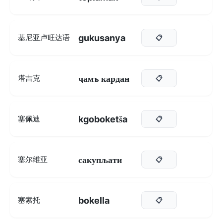
gukusanya
基尼亚卢旺达语
📋
ҷамъ кардан
塔吉克
📋
kgoboketša
塞佩迪
📋
сакупљати
塞尔维亚
📋
bokella
塞索托
📋