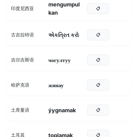
mengumpul
印度尼西亚
📋
kan
એકત્રિત કરો
古吉拉特语
📋
чогултуу
吉尔吉斯语
📋
жинау
哈萨克语
📋
ýygnamak
土库曼语
📋
toplamak
土耳其
📋