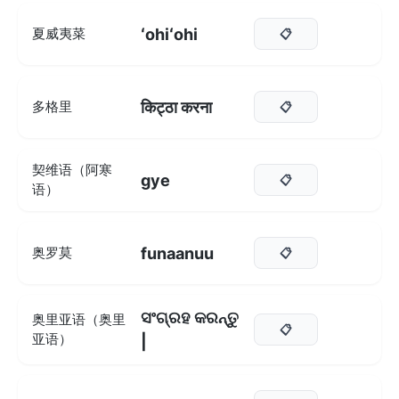
ʻohiʻohi
夏威夷菜
📋
किट्ठा करना
多格里
📋
契维语（阿寒
gye
📋
语）
funaanuu
奥罗莫
📋
ସଂଗ୍ରହ କରନ୍ତୁ
奥里亚语（奥里
📋
亚语）
|