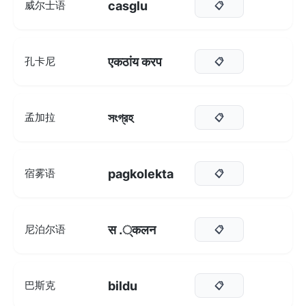
casglu
威尔士语
📋
एकठांय करप
孔卡尼
📋
সংগ্রহ
孟加拉
📋
pagkolekta
宿雾语
📋
स .्कलन
尼泊尔语
📋
bildu
巴斯克
📋