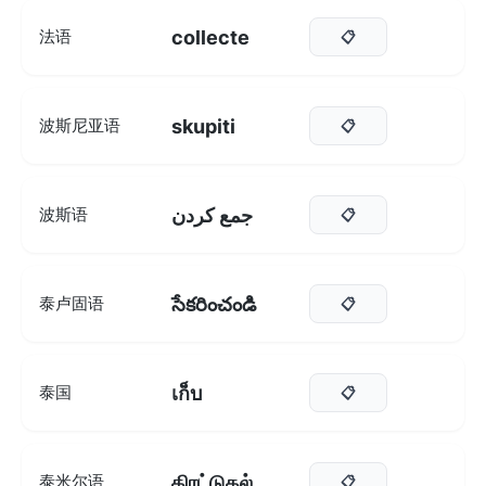
collecte
法语
📋
skupiti
波斯尼亚语
📋
جمع کردن
波斯语
📋
సేకరించండి
泰卢固语
📋
เก็บ
泰国
📋
திரட்டுதல்
泰米尔语
📋