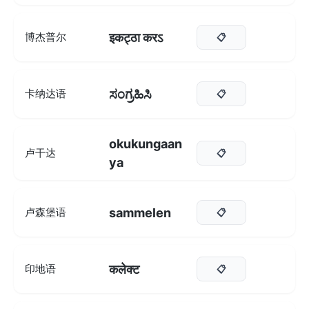
इकट्ठा करऽ
博杰普尔
📋
ಸಂಗ್ರಹಿಸಿ
卡纳达语
📋
okukungaan
卢干达
📋
ya
sammelen
卢森堡语
📋
कलेक्ट
印地语
📋