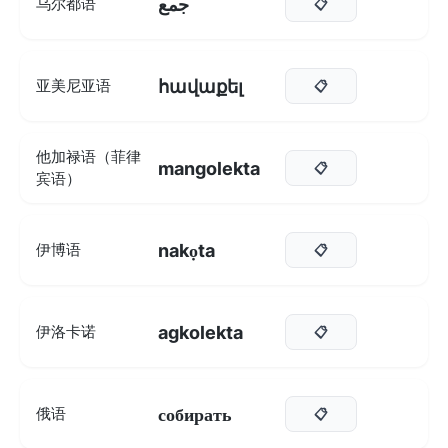
جمع
乌尔都语
📋
հավաքել
亚美尼亚语
📋
他加禄语（菲律
mangolekta
📋
宾语）
nakọta
伊博语
📋
agkolekta
伊洛卡诺
📋
собирать
俄语
📋