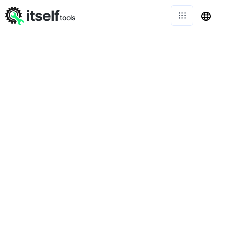
itself
tools