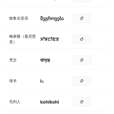
შეგროვება
格鲁吉亚语
📋
梅泰隆（曼尼普
ꯈꯣꯝꯖꯤꯟꯕ
📋
里）
संग्रह
梵文
📋
lɔ
母羊
📋
kohikohi
毛利人
📋