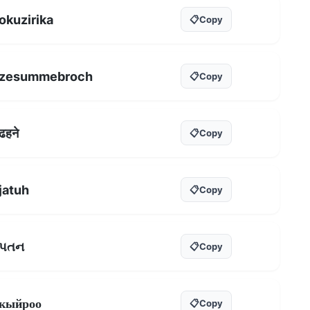
okuzirika
📋
Copy
zesummebroch
📋
Copy
ढहने
📋
Copy
jatuh
📋
Copy
પતન
📋
Copy
кыйроо
📋
Copy