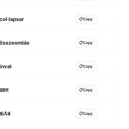
col·lapsar
📋
Copy
összeomlás
📋
Copy
inval
📋
Copy
ढहल
📋
Copy
ಕುಸಿತ
📋
Copy