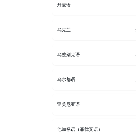
丹麦语
乌克兰
乌兹别克语
乌尔都语
亚美尼亚语
他加禄语（菲律宾语）