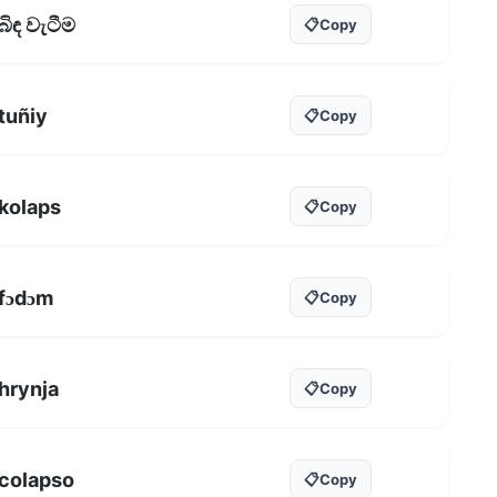
බිඳ වැටීම
📋
Copy
tuñiy
📋
Copy
kolaps
📋
Copy
fɔdɔm
📋
Copy
hrynja
📋
Copy
colapso
📋
Copy