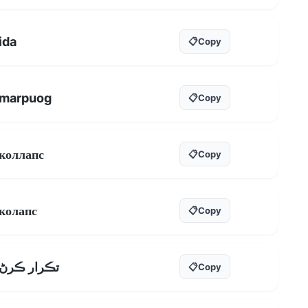
ida
📋
Copy
marpuog
📋
Copy
коллапс
📋
Copy
колапс
📋
Copy
تڪرار ڪرڻ
📋
Copy