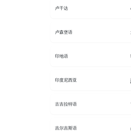
卢干达
卢森堡语
印地语
印度尼西亚
古吉拉特语
吉尔吉斯语