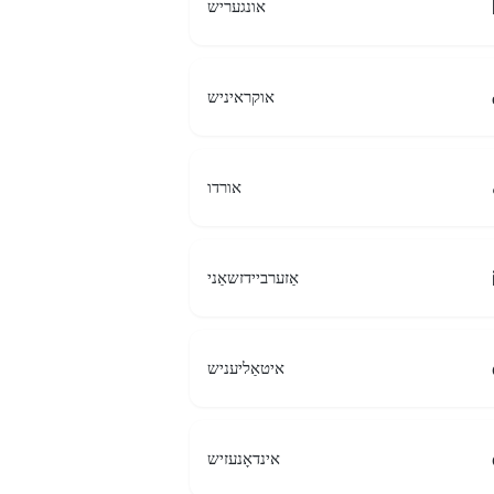
אונגעריש
אוקראיניש
אורדו
אַזערביידזשאַני
איטאַליעניש
אינדאָנעזיש