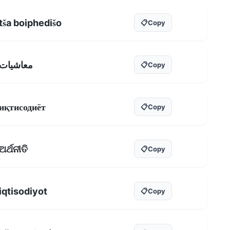
tša boiphedišo
📋
Copy
معاشيات
📋
Copy
иқтисодиёт
📋
Copy
ଅର୍ଥନୀତି
📋
Copy
iqtisodiyot
📋
Copy