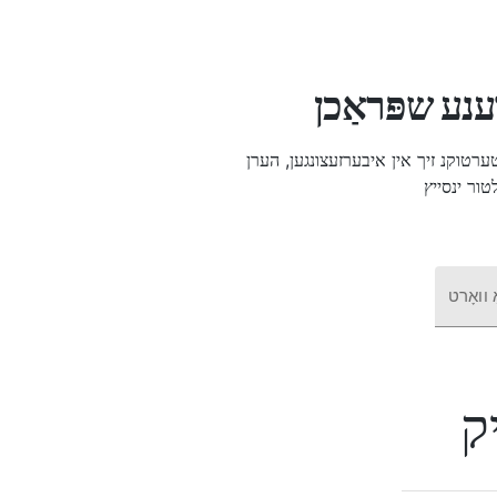
נע שפּראַכן
ק &#39; אין 134 שפּראַכן: ונטערטוקנ זיך אין איבערזעצונגען, הערן
ַ וואָרט
ק