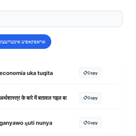
אראפקאפיע איבערזעצונג
economía uka tuqita
📋
Copy
अर्थशास्त्र के बारे में बतावल गइल बा
📋
Copy
ganyawo ŋuti nunya
📋
Copy