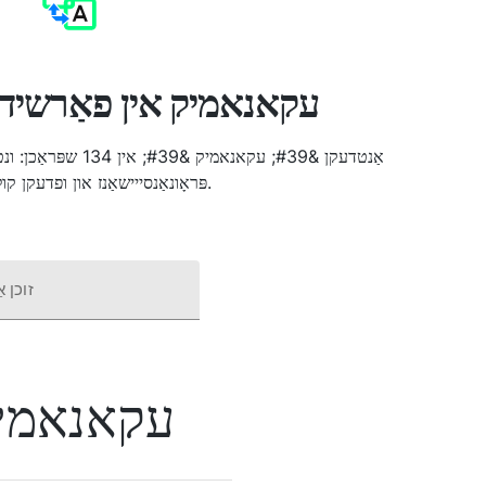
עקאנאמיק אין פאַרשידע
אַנטדעקן &#39; עקאנאמי
פּראָונאַנסייישאַנז און ופדעקן קולטור ינסייץ.
זוכן א
עקאנאמי