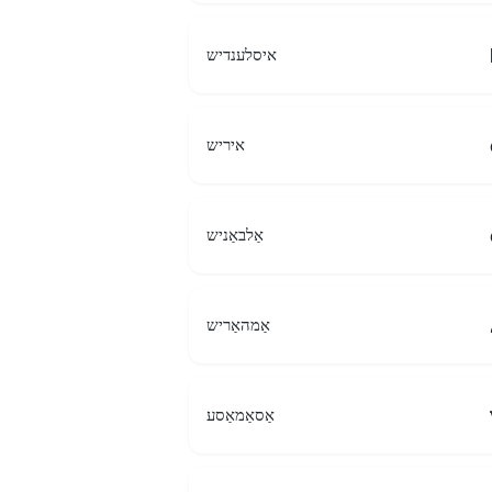
איסלענדיש
איריש
אַלבאַניש
אַמהאַריש
אַסאַמאַסע