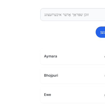
ען
Aymara
Bhojpuri
Ewe