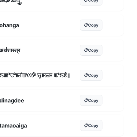
ಅರ್ಥಶಾಸ್ತ್ರ
ohanga
📋
Copy
अर्थशास्त्र
📋
Copy
ꯏꯀꯣꯅꯣꯃꯤꯛꯁꯇꯥ ꯌꯨꯝꯐꯝ ꯑꯣꯏꯕꯥ꯫
📋
Copy
dinagdee
📋
Copy
tamaoaiga
📋
Copy