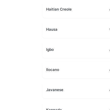
Haitian Creole
Hausa
Igbo
Ilocano
Javanese
Kannada