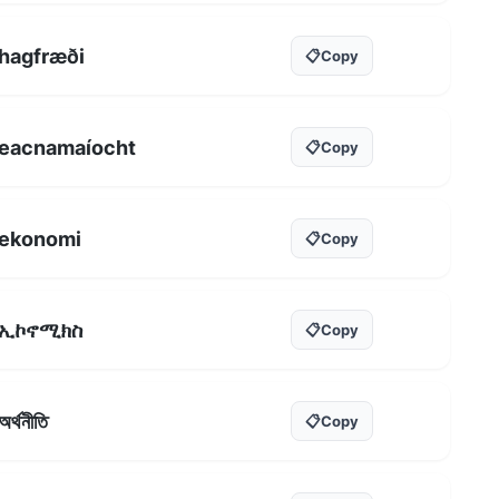
hagfræði
📋
Copy
eacnamaíocht
📋
Copy
ekonomi
📋
Copy
ኢኮኖሚክስ
📋
Copy
অৰ্থনীতি
📋
Copy