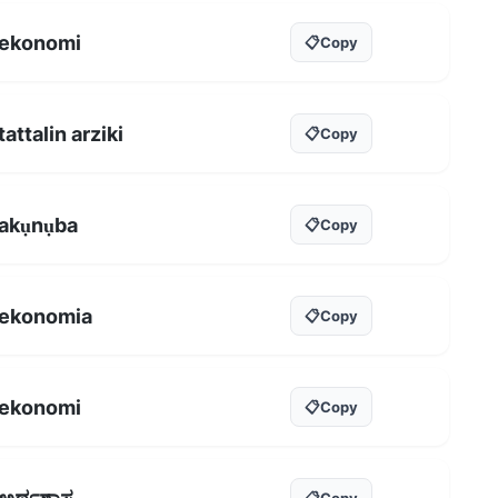
ekonomi
📋
Copy
tattalin arziki
📋
Copy
akụnụba
📋
Copy
ekonomia
📋
Copy
ekonomi
📋
Copy
📋
Copy