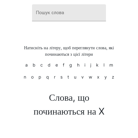
Пошук слова
Натисніть на літеру, щоб переглянути слова, які
починаються з цієї літери
a
b
c
d
e
f
g
h
i
j
k
l
m
n
o
p
q
r
s
t
u
v
w
x
y
z
Слова, що
починаються на X