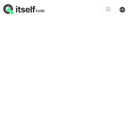
itself
tools