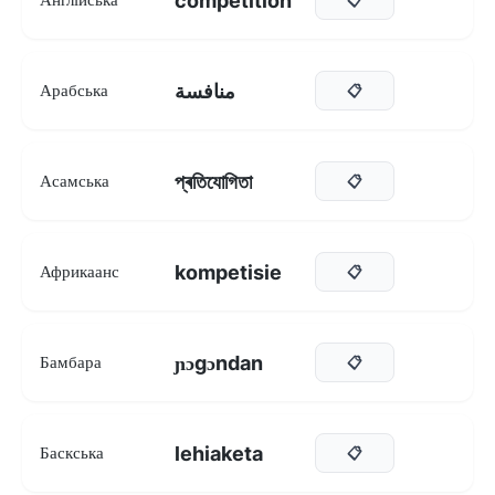
competition
منافسة
Арабська
📋
প্ৰতিযোগিতা
Асамська
📋
kompetisie
Африкаанс
📋
ɲɔgɔndan
Бамбара
📋
lehiaketa
Баскська
📋