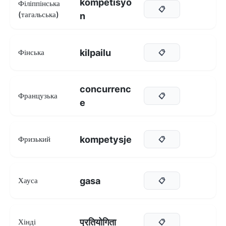
kompetisyo
Філіппінська
📋
(тагальська)
n
kilpailu
Фінська
📋
concurrenc
Французька
📋
e
kompetysje
Фризький
📋
gasa
Хауса
📋
प्रतियोगिता
Хінді
📋