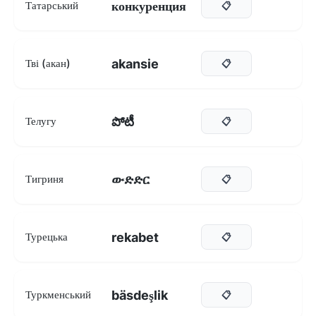
конкуренция
Татарський
📋
akansie
Тві (акан)
📋
పోటీ
Телугу
📋
ውድድር
Тигриня
📋
rekabet
Турецька
📋
bäsdeşlik
Туркменський
📋