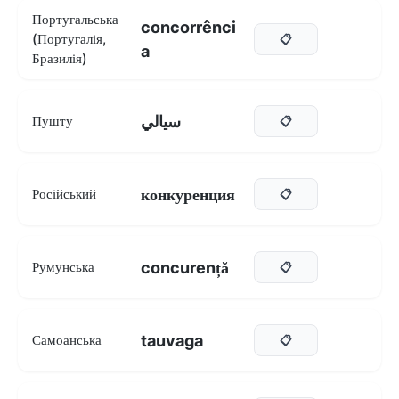
Португальська
concorrênci
(Португалія,
📋
a
Бразилія)
سيالي
Пушту
📋
конкуренция
Російський
📋
concurență
Румунська
📋
tauvaga
Самоанська
📋