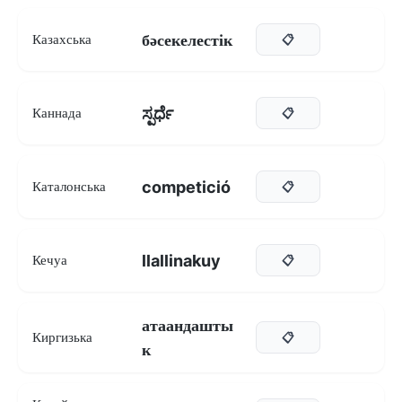
бәсекелестік
Казахська
📋
ಸ್ಪರ್ಧೆ
Каннада
📋
competició
Каталонська
📋
llallinakuy
Кечуа
📋
атаандашты
Киргизька
📋
к