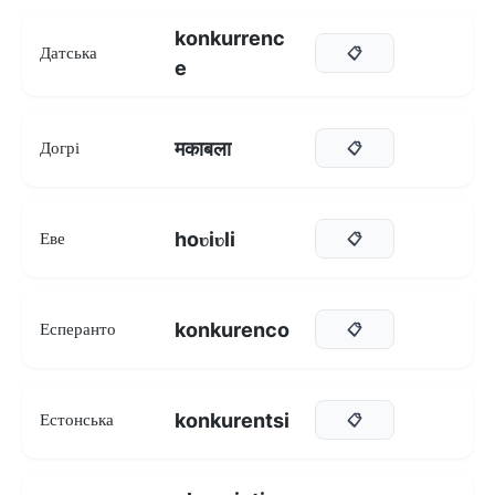
konkurrenc
Датська
📋
e
मकाबला
Догрі
📋
hoʋiʋli
Еве
📋
konkurenco
Есперанто
📋
konkurentsi
Естонська
📋