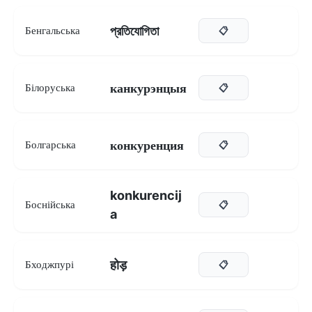
প্রতিযোগিতা
Бенгальська
📋
канкурэнцыя
Білоруська
📋
конкуренция
Болгарська
📋
konkurencij
Боснійська
📋
a
होड़
Бходжпурі
📋