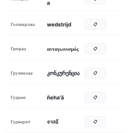
a
wedstrijd
Голландська
📋
ανταγωνισμός
Грецька
📋
კონკურენცია
Грузинська
📋
ñeha'ã
Гуарані
📋
સ્પર્ધા
Гуджараті
📋