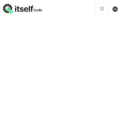
itself
tools