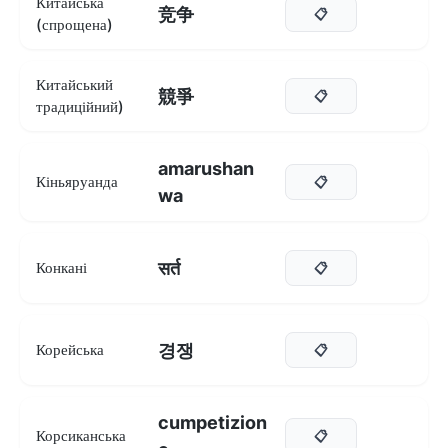
Китайська
竞争
📋
(спрощена)
Китайський
競爭
📋
традиційний)
amarushan
Кіньяруанда
📋
wa
सर्त
Конкані
📋
경쟁
Корейська
📋
cumpetizion
Корсиканська
📋