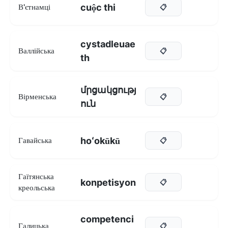
cuộc thi
В'єтнамці
📋
cystadleuae
Валлійська
📋
th
մրցակցությ
Вірменська
📋
ուն
hoʻokūkū
Гавайська
📋
Гаїтянська
konpetisyon
📋
креольська
competenci
Галицька
📋