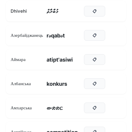
މުބާރާތް
Dhivehi
📋
rəqabət
Азербайджанець
📋
atipt'asiwi
Аймара
📋
konkurs
Албанська
📋
ውድድር
Амхарська
📋
Англійська
📋