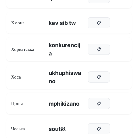
kev sib tw
Хмонг
📋
konkurencij
Хорватська
📋
a
ukhuphiswa
Хоса
📋
no
mphikizano
Цонга
📋
soutěž
Чеська
📋