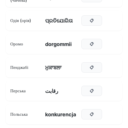
(Чичева)
ପ୍ରତିଯୋଗିତା
Одія (орія)
📋
dorgommii
Оромо
📋
ਮੁਕਾਬਲਾ
Пенджабі
📋
رقابت
Перська
📋
konkurencja
Польська
📋