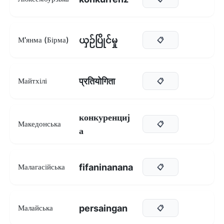
ယှဉ်ပြိုင်မှု
М'янма (Бірма)
📋
प्रतियोगिता
Майтхілі
📋
конкуренциј
Македонська
📋
а
fifaninanana
Малагасійська
📋
persaingan
Малайська
📋