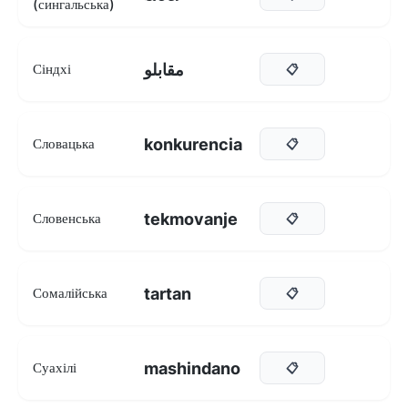
(сингальська)
مقابلو
Сіндхі
📋
konkurencia
Словацька
📋
tekmovanje
Словенська
📋
tartan
Сомалійська
📋
mashindano
Суахілі
📋