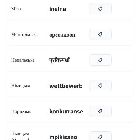
inelna
Мізо
📋
өрсөлдөөн
Монгольська
📋
प्रतिस्पर्धा
Непальська
📋
wettbewerb
Німецька
📋
konkurranse
Норвезька
📋
Ньянджа
mpikisano
📋