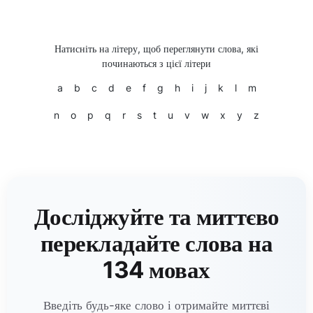
Натисніть на літеру, щоб переглянути слова, які
починаються з цієї літери
a
b
c
d
e
f
g
h
i
j
k
l
m
n
o
p
q
r
s
t
u
v
w
x
y
z
Досліджуйте та миттєво
перекладайте слова на
134 мовах
Введіть будь-яке слово і отримайте миттєві