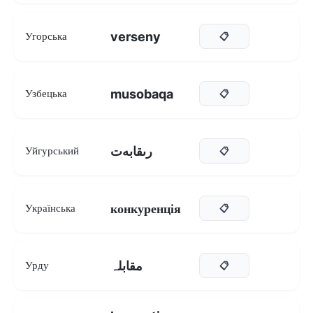
verseny
Угорська
📋
musobaqa
Узбецька
📋
رىقابەت
Уйгурський
📋
конкуренція
Українська
📋
مقابلہ
Урду
📋