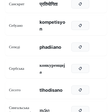
प्रतियोगिता
Санскрит
📋
kompetisyo
Себуано
📋
n
phadišano
Сепеді
📋
конкуренциј
Сербська
📋
а
tlhodisano
Сесото
📋
Сингальська
තරඟ
📋