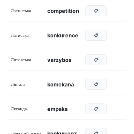
competition
Латинська
📋
konkurence
Латиська
📋
varzybos
Литовська
📋
komekana
Лінгала
📋
empaka
Луганда
📋
konkurrenz
Люксембурзька
📋