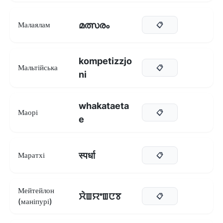
മത്സരം
Малаялам
📋
kompetizzjo
Мальтійська
📋
ni
whakataeta
Маорі
📋
e
स्पर्धा
Маратхі
📋
Мейтейлон
ꯆꯥꯡꯌꯦꯡꯅꯕ
📋
(маніпурі)