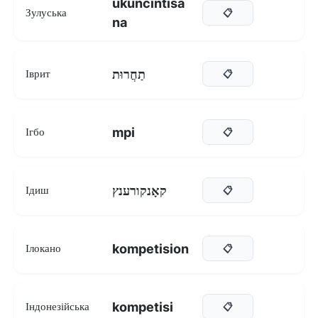
ukuncintisa
Зулуська
📋
na
תַחֲרוּת
Іврит
📋
mpi
Ігбо
📋
קאָנקורענץ
Ідиш
📋
kompetision
Ілокано
📋
kompetisi
Індонезійська
📋