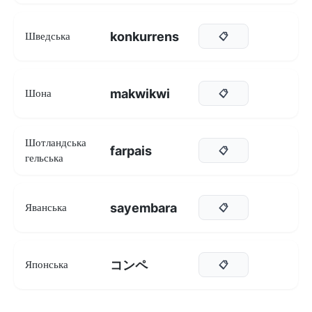
konkurrens
Шведська
📋
makwikwi
Шона
📋
Шотландська
farpais
📋
гельська
sayembara
Яванська
📋
コンペ
Японська
📋