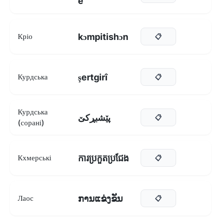
e
kɔmpitishɔn
Кріо
📋
şertgirî
Курдська
📋
Курдська
پێشبڕکێ
📋
(сорані)
ការប្រកួតប្រជែង
Кхмерські
📋
ການແຂ່ງຂັນ
Лаос
📋