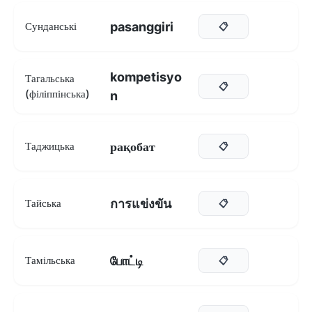
pasanggiri
Сунданські
📋
kompetisyo
Тагальська
📋
(філіппінська)
n
рақобат
Таджицька
📋
การแข่งขัน
Тайська
📋
போட்டி
Тамільська
📋