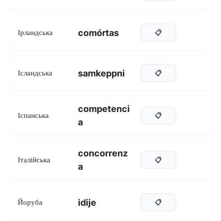
comórtas
Ірландська
📋
samkeppni
Ісландська
📋
competenci
Іспанська
📋
a
concorrenz
Італійська
📋
a
idije
Йоруба
📋