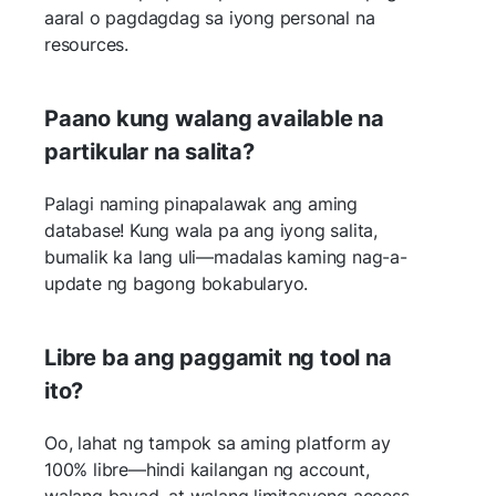
aaral o pagdagdag sa iyong personal na
resources.
Paano kung walang available na
partikular na salita?
Palagi naming pinapalawak ang aming
database! Kung wala pa ang iyong salita,
bumalik ka lang uli—madalas kaming nag-a-
update ng bagong bokabularyo.
Libre ba ang paggamit ng tool na
ito?
Oo, lahat ng tampok sa aming platform ay
100% libre—hindi kailangan ng account,
walang bayad, at walang limitasyong access