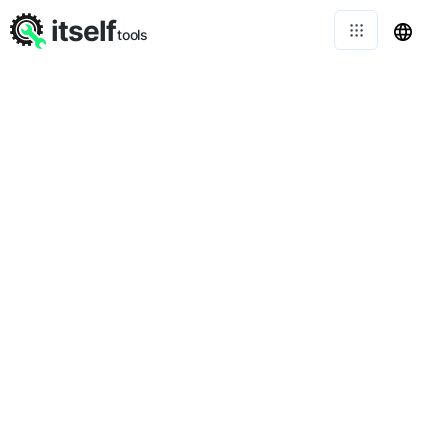
itself
tools