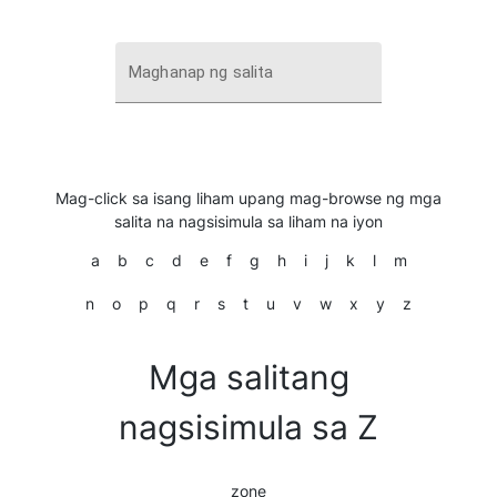
Maghanap ng salita
Mag-click sa isang liham upang mag-browse ng mga
salita na nagsisimula sa liham na iyon
a
b
c
d
e
f
g
h
i
j
k
l
m
n
o
p
q
r
s
t
u
v
w
x
y
z
Mga salitang
nagsisimula sa Z
zone