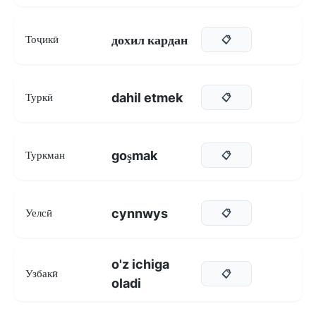
дохил кардан
Тоҷикӣ
📋
dahil etmek
Туркӣ
📋
goşmak
Туркман
📋
cynnwys
Уелсӣ
📋
o'z ichiga
Узбакӣ
📋
oladi