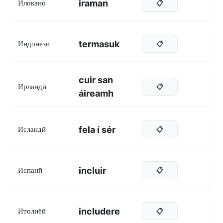
iraman
Илокано
📋
termasuk
Индонезӣ
📋
cuir san
Ирландӣ
📋
áireamh
fela í sér
Исландӣ
📋
incluir
Испанӣ
📋
includere
Итолиёӣ
📋