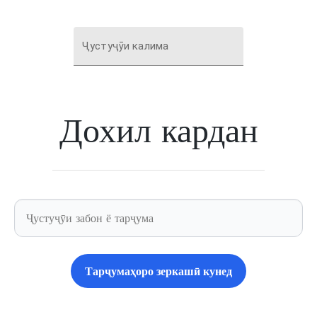
Ҷустуҷӯи калима
Дохил кардан
Тарҷумаҳоро зеркашӣ кунед