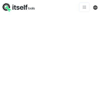
itself
tools