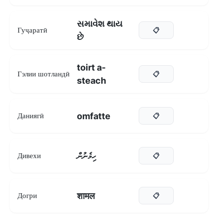
સમાવેશ થાય
Гуҷаратӣ
📋
છે
toirt a-
Гэлии шотландӣ
📋
steach
omfatte
Даниягӣ
📋
ހިމެނުން
Дивехи
📋
शामल
Догри
📋