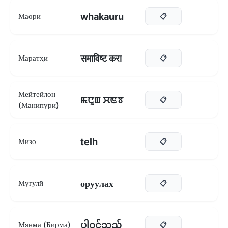
whakauru
Маори
📋
समाविष्ट करा
Маратҳӣ
📋
Мейтейлон
ꯃꯅꯨꯡ ꯆꯟꯕ
📋
(Манипури)
telh
Мизо
📋
оруулах
Муғулӣ
📋
ပါဝင်သည်
Мянма (Бирма)
📋