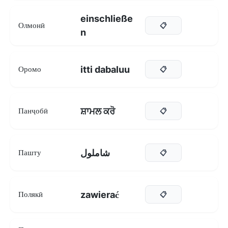
einschließe
Олмонӣ
📋
n
itti dabaluu
Оромо
📋
ਸ਼ਾਮਲ ਕਰੋ
Панҷобӣ
📋
شاملول
Пашту
📋
zawierać
Полякӣ
📋