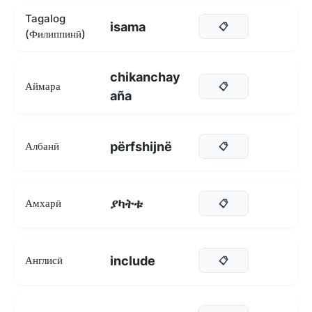
Tagalog
isama
📋
(Филиппинӣ)
chikanchay
Аймара
📋
aña
përfshijnë
Албанӣ
📋
ያካትቱ
Амхарӣ
📋
include
Англисӣ
📋