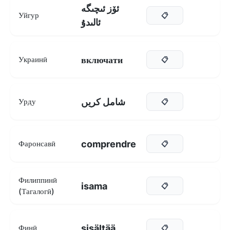
ئۆز ئىچىگە
Уйгур
📋
ئالىدۇ
включати
Украинӣ
📋
شامل کریں
Урду
📋
comprendre
Фаронсавӣ
📋
Филиппинӣ
isama
📋
(Тагалогӣ)
sisältää
Финӣ
📋