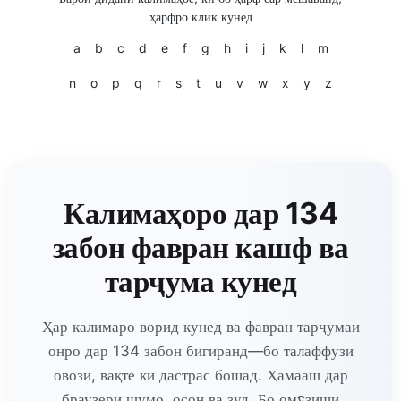
ҳарфро клик кунед
a
b
c
d
e
f
g
h
i
j
k
l
m
n
o
p
q
r
s
t
u
v
w
x
y
z
Калимаҳоро дар 134
забон фавран кашф ва
тарҷума кунед
Ҳар калимаро ворид кунед ва фавран тарҷумаи
онро дар 134 забон бигиранд—бо талаффузи
овозӣ, вақте ки дастрас бошад. Ҳамааш дар
браузери шумо, осон ва зуд. Бо омӯзиши