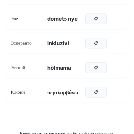
dometᴐ nye
Эве
📋
inkluzivi
Эсперанто
📋
hõlmama
Эстонӣ
📋
περιλαμβάνω
Юнонӣ
📋
Барои дидани калимаҳое, ки бо ҳарф сар мешаванд,