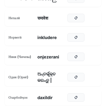
समावेश
Непалӣ
📋
inkludere
Норвегӣ
📋
onjezerani
Няня (Чичева)
📋
ଅନ୍ତର୍ଭୂକ୍ତ
Одия (Ориё)
📋
କରନ୍ତୁ |
daxildir
Озарбойҷон
📋