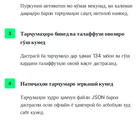
Пуркунии автоматии мо кӯмак мекунад, ки калимаи
дақиқеро барои тарҷумаҳои саҳеҳ интихоб намоед.
Тарҷумаҳоро бинед ва талаффузи овозиро
гӯш кунед
Дастрасӣ ба тарҷумаҳо дар ҳамаи 134 забон ва гӯш
кардани талаффузҳои овозӣ вақте дастрасанд.
Натиҷаҳои тарҷумаро зеркашӣ кунед
Тарҷумаҳои худро ҳамчун файли JSON барои
дастрасии осон офлайн ё ҳамгироӣ бо асбобҳои худ
сабт кунед.