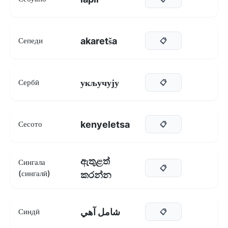
akaretša
Сепеди
📋
укључују
Сербӣ
📋
kenyeletsa
Сесото
📋
ඇතුළත්
Сингала
📋
(сингалӣ)
කරන්න
شامل آهي
Синдӣ
📋