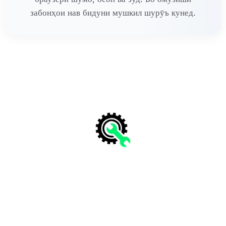
забонҳои нав бидуни мушкил шурӯъ кунед.