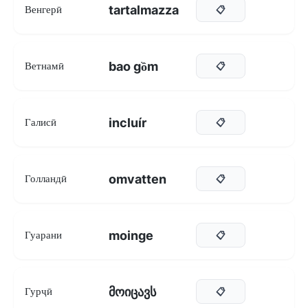
tartalmazza
Венгерӣ
📋
bao gồm
Ветнамӣ
📋
incluír
Галисӣ
📋
omvatten
Голландӣ
📋
moinge
Гуарани
📋
მოიცავს
Гурҷӣ
📋