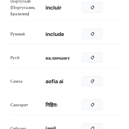
Португалӣ
incluir
(Португалия,
📋
Бразилия)
include
Руминӣ
📋
включают
Русӣ
📋
aofia ai
Самоа
📋
निहितः
Санскрит
📋
iapil
Себуано
📋