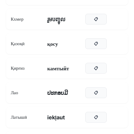
រួមបញ្ចូល
Кхмер
📋
қосу
Қазоқӣ
📋
камтыйт
Қирғиз
📋
ປະກອບມີ
Лао
📋
iekļaut
Латышӣ
📋