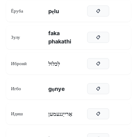
pẹlu
Ёруба
📋
faka
Зулу
📋
phakathi
לִכלוֹל
Ибронӣ
📋
gụnye
Игбо
📋
אַרייַננעמען
Идиш
📋