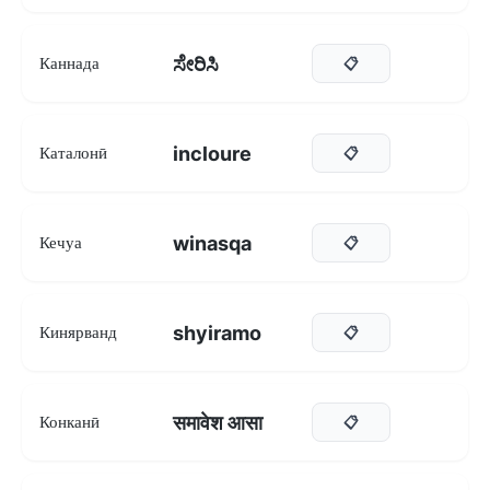
ಸೇರಿಸಿ
Каннада
📋
incloure
Каталонӣ
📋
winasqa
Кечуа
📋
shyiramo
Кинярванд
📋
समावेश आसा
Конканӣ
📋