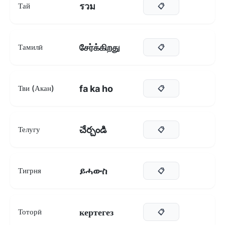
รวม
Тай
📋
சேர்க்கிறது
Тамилӣ
📋
fa ka ho
Тви (Акан)
📋
చేర్చండి
Телугу
📋
ይሓውስ
Тигрня
📋
кертегез
Тоторӣ
📋