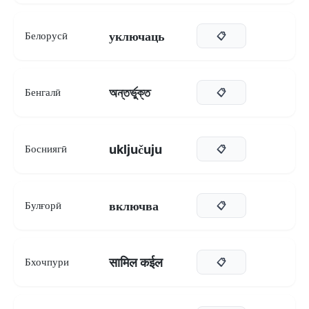
уключаць
Белорусӣ
📋
অন্তর্ভুক্ত
Бенгалӣ
📋
uključuju
Босниягӣ
📋
включва
Булғорӣ
📋
सामिल कईल
Бхочпури
📋