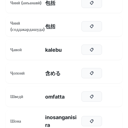
包括
Чинӣ (анъанавӣ)
📋
Чинӣ
包括
📋
(соддакардашуда)
kalebu
Ҷавоӣ
📋
含める
Ҷопонӣ
📋
omfatta
Шведӣ
📋
inosanganisi
Шона
📋
ra