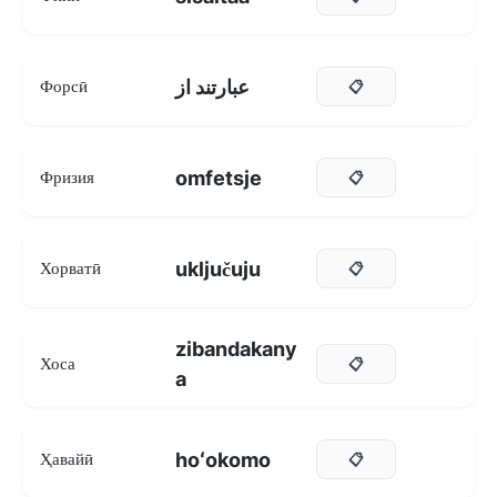
عبارتند از
Форсӣ
📋
omfetsje
Фризия
📋
uključuju
Хорватӣ
📋
zibandakany
Хоса
📋
a
hoʻokomo
Ҳавайӣ
📋