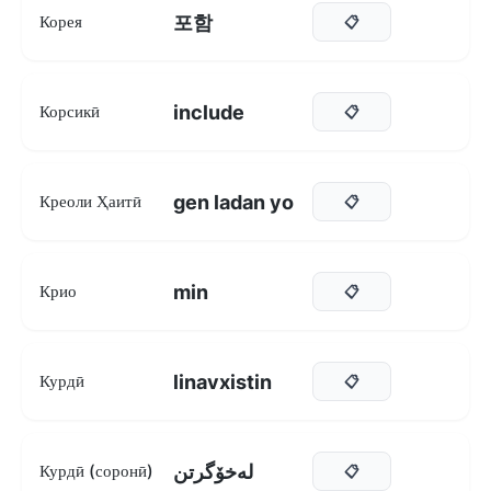
포함
Корея
📋
include
Корсикӣ
📋
gen ladan yo
Креоли Ҳаитӣ
📋
min
Крио
📋
linavxistin
Курдӣ
📋
لەخۆگرتن
Курдӣ (соронӣ)
📋