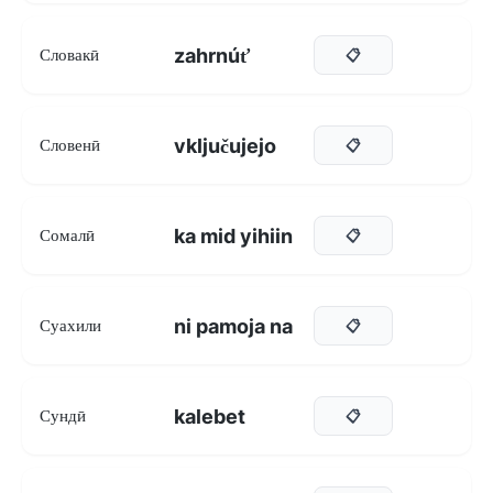
zahrnúť
Словакӣ
📋
vključujejo
Словенӣ
📋
ka mid yihiin
Сомалӣ
📋
ni pamoja na
Суахили
📋
kalebet
Сундӣ
📋