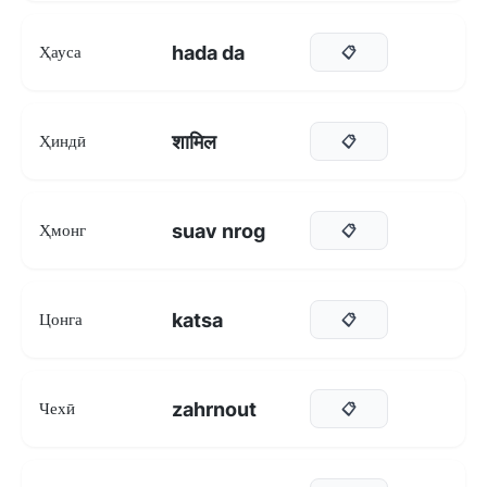
hada da
Ҳауса
📋
शामिल
Ҳиндӣ
📋
suav nrog
Ҳмонг
📋
katsa
Цонга
📋
zahrnout
Чехӣ
📋