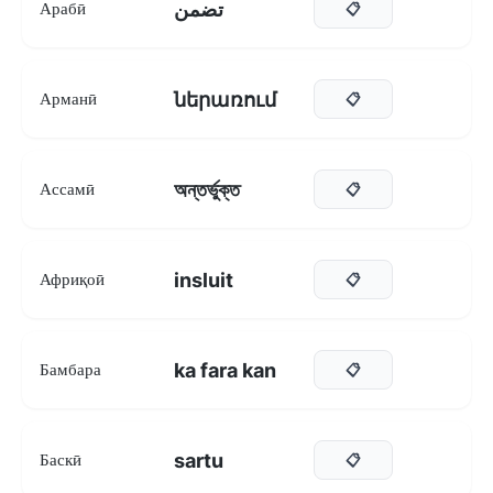
تضمن
Арабӣ
📋
ներառում
Арманӣ
📋
অন্তৰ্ভুক্ত
Ассамӣ
📋
insluit
Африқоӣ
📋
ka fara kan
Бамбара
📋
sartu
Баскӣ
📋