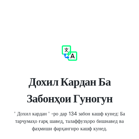
Дохил Кардан Ба
Забонҳои Гуногун
' Дохил кардан ' -ро дар 134 забон кашф кунед: Ба
тарҷумаҳо ғарқ шавед, талаффузҳоро бишнавед ва
фаҳмиши фарҳангиро кашф кунед.