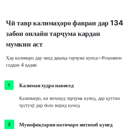
Чӣ тавр калимаҳоро фавран дар 134
забон онлайн тарҷума кардан
мумкин аст
Ҳар калимаро дар чанд дақиқа тарҷума кунед—Роҳнамои
соддаи 4 қадам
Калимаи худро нависед
Калимаеро, ки мехоҳед тарҷума кунед, дар қуттии
ҷустуҷӯ дар боло ворид кунед.
Мувофиқтарин натичаро интихоб кунед