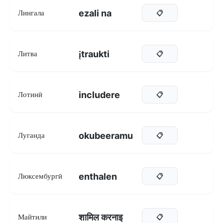
ezali na
Лингала
📋
įtraukti
Литва
📋
includere
Лотинӣ
📋
okubeeramu
Луганда
📋
enthalen
Люксембургӣ
📋
शामिल करनाइ
Майтили
📋