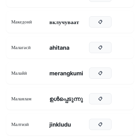
вклучуваат
Македонӣ
📋
ahitana
Малагасӣ
📋
merangkumi
Малайӣ
📋
ഉൾപ്പെടുന്നു
Малаялам
📋
jinkludu
Малтизӣ
📋