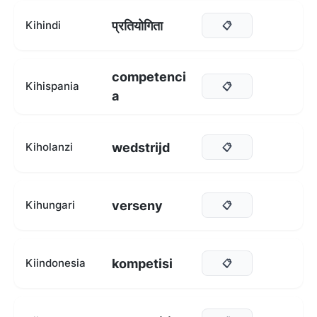
प्रतियोगिता
Kihindi
📋
competenci
Kihispania
📋
a
wedstrijd
Kiholanzi
📋
verseny
Kihungari
📋
kompetisi
Kiindonesia
📋