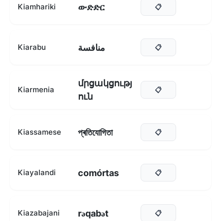
ውድድር
Kiamhariki
📋
منافسة
Kiarabu
📋
մրցակցությ
Kiarmenia
📋
ուն
প্ৰতিযোগিতা
Kiassamese
📋
comórtas
Kiayalandi
📋
rəqabət
Kiazabajani
📋