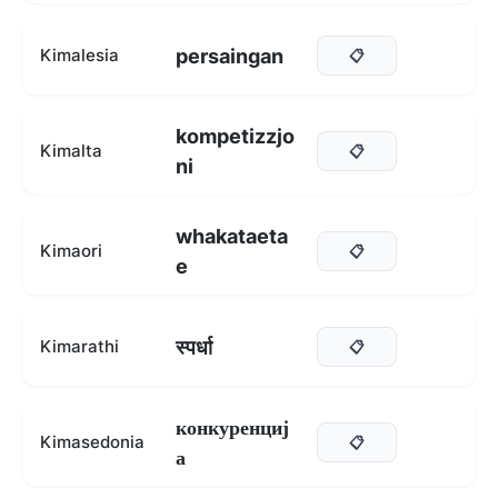
persaingan
Kimalesia
📋
kompetizzjo
Kimalta
📋
ni
whakataeta
Kimaori
📋
e
स्पर्धा
Kimarathi
📋
конкуренциј
Kimasedonia
📋
а