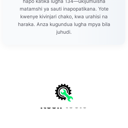
hapo katika lugha 134—ukijumuisha
matamshi ya sauti inapopatikana. Yote
kwenye kivinjari chako, kwa urahisi na
haraka. Anza kugundua lugha mpya bila
juhudi.