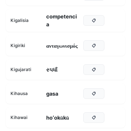
competenci
Kigalisia
📋
a
ανταγωνισμός
Kigiriki
📋
સ્પર્ધા
Kigujarati
📋
gasa
Kihausa
📋
hoʻokūkū
Kihawai
📋