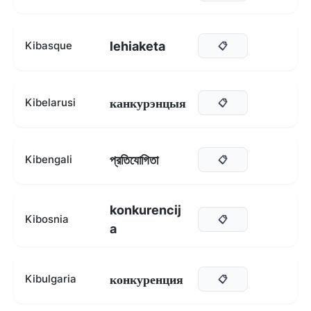
lehiaketa
Kibasque
📋
канкурэнцыя
Kibelarusi
📋
প্রতিযোগিতা
Kibengali
📋
konkurencij
Kibosnia
📋
a
конкуренция
Kibulgaria
📋