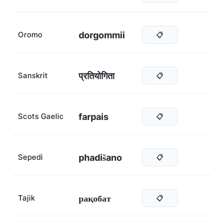
dorgommii
Oromo
📋
प्रतियोगिता
Sanskrit
📋
farpais
Scots Gaelic
📋
phadišano
Sepedi
📋
рақобат
Tajik
📋