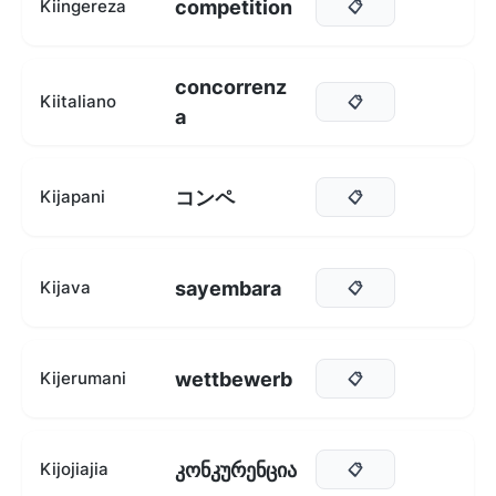
competition
Kiingereza
📋
concorrenz
Kiitaliano
📋
a
コンペ
Kijapani
📋
sayembara
Kijava
📋
wettbewerb
Kijerumani
📋
კონკურენცია
Kijojiajia
📋