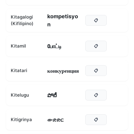
kompetisyo
Kitagalogi
📋
(Kifilipino)
n
போட்டி
Kitamil
📋
конкуренция
Kitatari
📋
పోటీ
Kitelugu
📋
ውድድር
Kitigrinya
📋