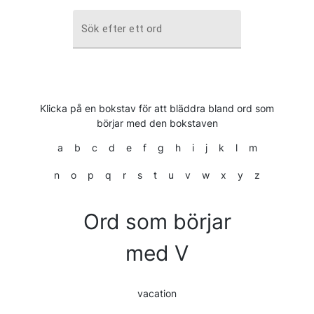
Sök efter ett ord
Klicka på en bokstav för att bläddra bland ord som
börjar med den bokstaven
a
b
c
d
e
f
g
h
i
j
k
l
m
n
o
p
q
r
s
t
u
v
w
x
y
z
Ord som börjar
med V
vacation