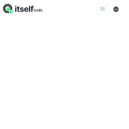
itself
tools