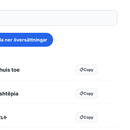
a ner översättningar
huis toe
📋
Copy
shtëpia
📋
Copy
ቤት
📋
Copy