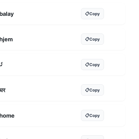
balay
📋
Copy
hjem
📋
Copy
ގެ
📋
Copy
घर
📋
Copy
home
📋
Copy