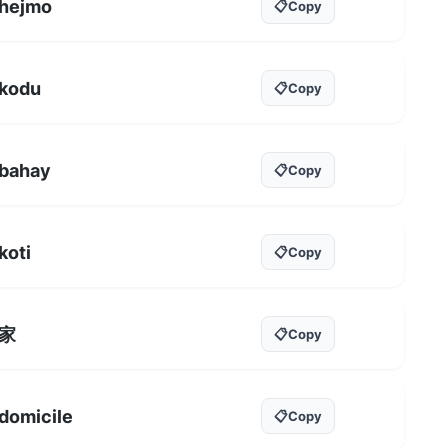
hejmo
📋
Copy
kodu
📋
Copy
bahay
📋
Copy
koti
📋
Copy
家
📋
Copy
domicile
📋
Copy