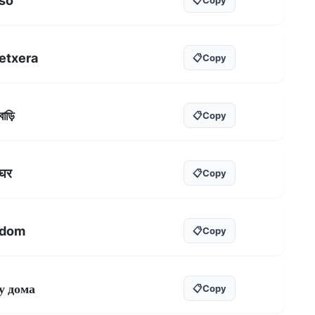
so
etxera
📋
Copy
বাড়ি
📋
Copy
घर
📋
Copy
dom
📋
Copy
у дома
📋
Copy