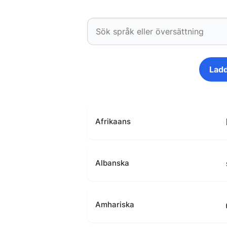
Ladd
Afrikaans
Albanska
Amhariska