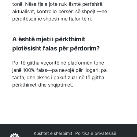
tonë! Nëse fjala jote nuk është përfshirë
aktualisht, kontrollo përsëri së shpejti—ne
përditësojmë shpesh me fjalor të ri.
A është mjeti i përkthimit
plotësisht falas për përdorim?
Po, të gjitha veçoritë në platformën tonë
janë 100% falas—pa nevojë për llogari, pa
tarifa, dhe akses i pakufizuar në të gjitha
përkthimet dhe shqiptimet.
Kushtet e shërbimit
Politika e privatësisë