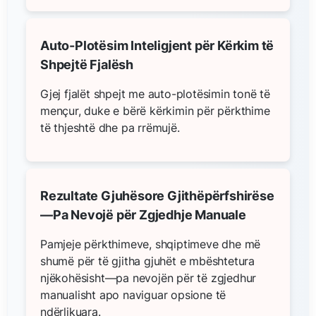
Auto-Plotësim Inteligjent për Kërkim të
Shpejtë Fjalësh
Gjej fjalët shpejt me auto-plotësimin tonë të
mençur, duke e bërë kërkimin për përkthime
të thjeshtë dhe pa rrëmujë.
Rezultate Gjuhësore Gjithëpërfshirëse
—Pa Nevojë për Zgjedhje Manuale
Pamjeje përkthimeve, shqiptimeve dhe më
shumë për të gjitha gjuhët e mbështetura
njëkohësisht—pa nevojën për të zgjedhur
manualisht apo naviguar opsione të
ndërlikuara.