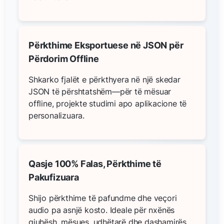
Përkthime Eksportuese në JSON për
Përdorim Offline
Shkarko fjalët e përkthyera në një skedar
JSON të përshtatshëm—për të mësuar
offline, projekte studimi apo aplikacione të
personalizuara.
Qasje 100% Falas, Përkthime të
Pakufizuara
Shijo përkthime të pafundme dhe veçori
audio pa asnjë kosto. Ideale për nxënës
gjuhësh, mësues, udhëtarë dhe dashamirës