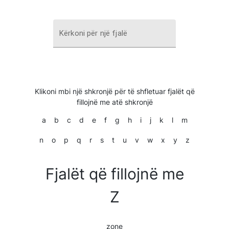
Kërkoni për një fjalë
Klikoni mbi një shkronjë për të shfletuar fjalët që
fillojnë me atë shkronjë
a
b
c
d
e
f
g
h
i
j
k
l
m
n
o
p
q
r
s
t
u
v
w
x
y
z
Fjalët që fillojnë me
Z
zone