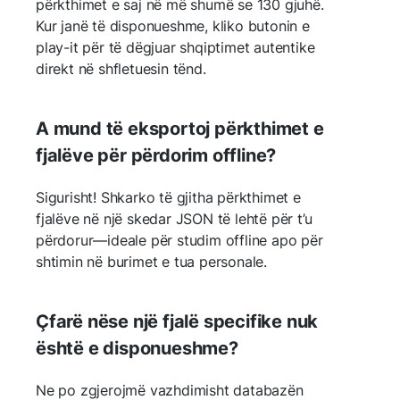
përkthimet e saj në më shumë se 130 gjuhë.
Kur janë të disponueshme, kliko butonin e
play-it për të dëgjuar shqiptimet autentike
direkt në shfletuesin tënd.
A mund të eksportoj përkthimet e
fjalëve për përdorim offline?
Sigurisht! Shkarko të gjitha përkthimet e
fjalëve në një skedar JSON të lehtë për t’u
përdorur—ideale për studim offline apo për
shtimin në burimet e tua personale.
Çfarë nëse një fjalë specifike nuk
është e disponueshme?
Ne po zgjerojmë vazhdimisht databazën