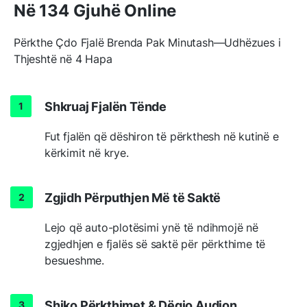
Në 134 Gjuhë Online
Përkthe Çdo Fjalë Brenda Pak Minutash—Udhëzues i
Thjeshtë në 4 Hapa
Shkruaj Fjalën Tënde
Fut fjalën që dëshiron të përkthesh në kutinë e
kërkimit në krye.
Zgjidh Përputhjen Më të Saktë
Lejo që auto-plotësimi ynë të ndihmojë në
zgjedhjen e fjalës së saktë për përkthime të
besueshme.
Shiko Përkthimet & Dëgjo Audion