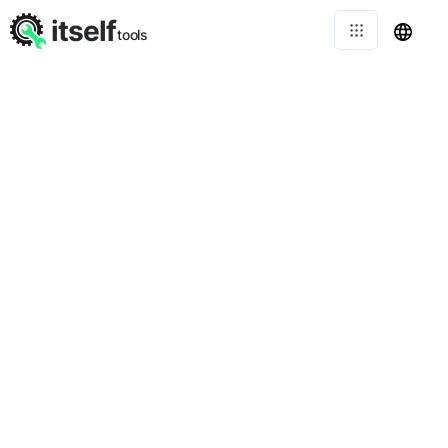
itself
tools