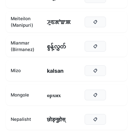
Meiteilon
ꯍꯨꯟꯗꯣꯛꯄ
📋
(Manipuri)
Mianmar
စွန့်လွှတ်
📋
(Birmanez)
kalsan
Mizo
📋
орхих
Mongole
📋
छोड्नुहोस्
Nepalisht
📋