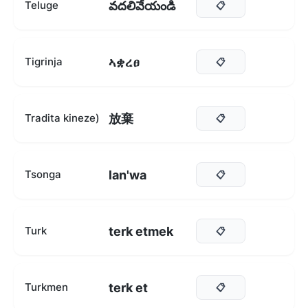
వదలివేయండి
Teluge
📋
ኣቋረፀ
Tigrinja
📋
放棄
Tradita kineze)
📋
lan'wa
Tsonga
📋
terk etmek
Turk
📋
terk et
Turkmen
📋