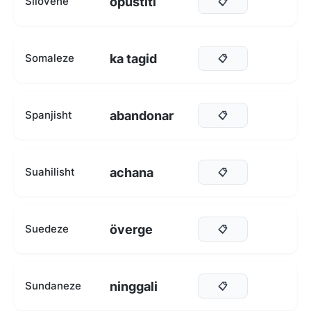
opustiti
Sllovene
📋
ka tagid
Somaleze
📋
abandonar
Spanjisht
📋
achana
Suahilisht
📋
överge
Suedeze
📋
ninggali
Sundaneze
📋