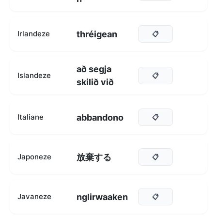
thréigean
Irlandeze
📋
að segja
Islandeze
📋
skilið við
abbandono
Italiane
📋
放棄する
Japoneze
📋
nglirwaaken
Javaneze
📋