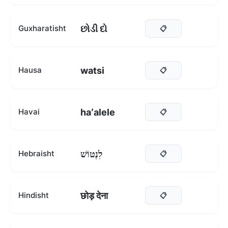
છોડી દો
Guxharatisht
📋
watsi
Hausa
📋
haʻalele
Havai
📋
לִנְטוֹשׁ
Hebraisht
📋
छोड़ देना
Hindisht
📋