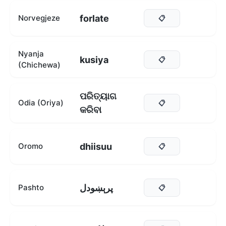
forlate
Norvegjeze
📋
Nyanja
kusiya
📋
(Chichewa)
ପରିତ୍ୟାଗ
Odia (Oriya)
📋
କରିବା
dhiisuu
Oromo
📋
پرېښودل
Pashto
📋