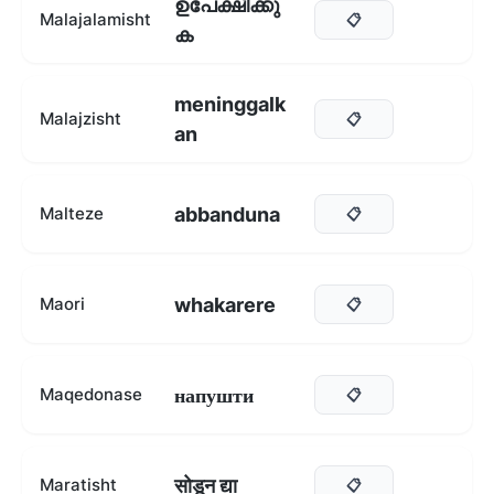
ഉപേക്ഷിക്കു
Malajalamisht
📋
ക
meninggalk
Malajzisht
📋
an
abbanduna
Malteze
📋
whakarere
Maori
📋
напушти
Maqedonase
📋
सोडून द्या
Maratisht
📋