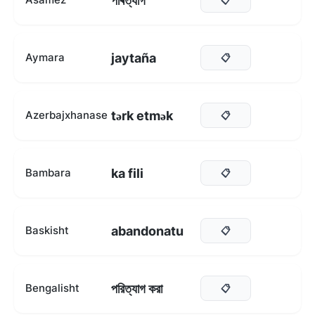
পৰিত্যাগ
jaytaña
Aymara
📋
tərk etmək
Azerbajxhanase
📋
ka fili
Bambara
📋
abandonatu
Baskisht
📋
পরিত্যাগ করা
Bengalisht
📋