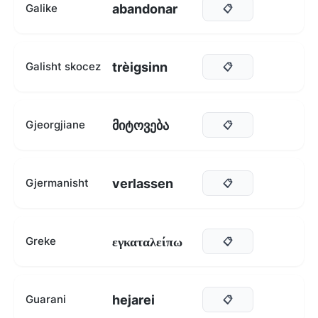
abandonar
Galike
📋
trèigsinn
Galisht skocez
📋
მიტოვება
Gjeorgjiane
📋
verlassen
Gjermanisht
📋
εγκαταλείπω
Greke
📋
hejarei
Guarani
📋