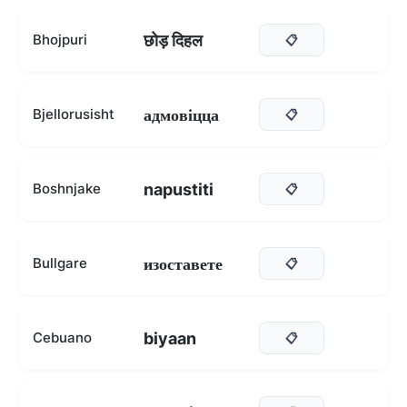
छोड़ दिहल
Bhojpuri
📋
адмовіцца
Bjellorusisht
📋
napustiti
Boshnjake
📋
изоставете
Bullgare
📋
biyaan
Cebuano
📋