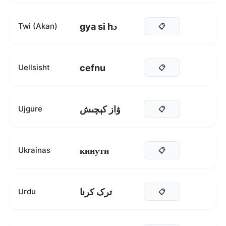
gya si hɔ
Twi (Akan)
📋
cefnu
Uellsisht
📋
ۋاز كېچىش
Ujgure
📋
кинути
Ukrainas
📋
ترک کرنا
Urdu
📋