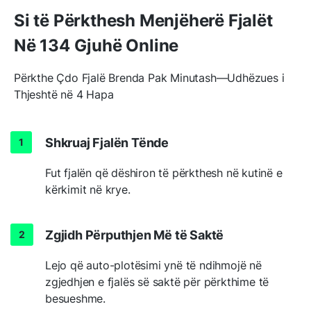
Si të Përkthesh Menjëherë Fjalët
Në 134 Gjuhë Online
Përkthe Çdo Fjalë Brenda Pak Minutash—Udhëzues i
Thjeshtë në 4 Hapa
Shkruaj Fjalën Tënde
Fut fjalën që dëshiron të përkthesh në kutinë e
kërkimit në krye.
Zgjidh Përputhjen Më të Saktë
Lejo që auto-plotësimi ynë të ndihmojë në
zgjedhjen e fjalës së saktë për përkthime të
besueshme.