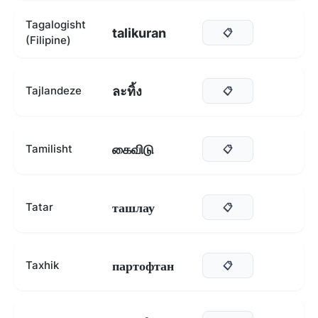
Tagalogisht
talikuran
📋
(Filipine)
ละทิ้ง
Tajlandeze
📋
கைவிடு
Tamilisht
📋
ташлау
Tatar
📋
партофтан
Taxhik
📋