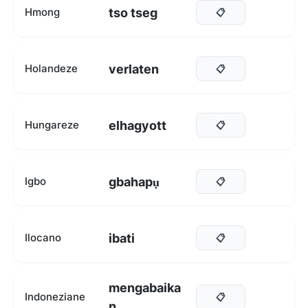
tso tseg
Hmong
📋
verlaten
Holandeze
📋
elhagyott
Hungareze
📋
gbahapụ
Igbo
📋
ibati
Ilocano
📋
mengabaika
Indoneziane
📋
n