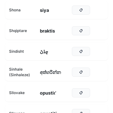
siya
Shona
📋
braktis
Shqiptare
📋
ڇڏڻ
Sindisht
📋
Sinhale
අත්හරින්න
📋
(Sinhaleze)
opustiť
Sllovake
📋