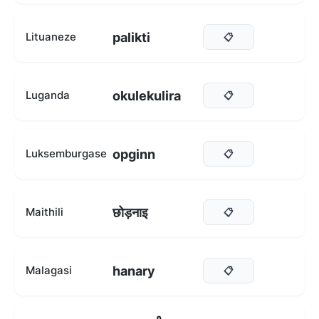
palikti
Lituaneze
📋
okulekulira
Luganda
📋
opginn
Luksemburgase
📋
छोड़नाइ
Maithili
📋
hanary
Malagasi
📋