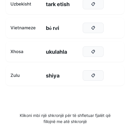
tark etish
Uzbekisht
📋
bỏ rơi
Vietnameze
📋
ukulahla
Xhosa
📋
shiya
Zulu
📋
Klikoni mbi një shkronjë për të shfletuar fjalët që
fillojnë me atë shkronjë