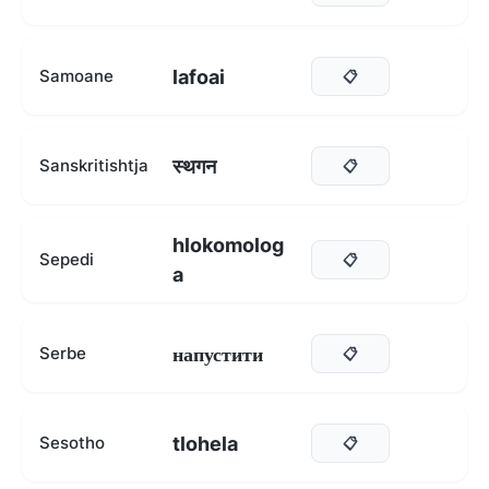
lafoai
Samoane
📋
स्थगन
Sanskritishtja
📋
hlokomolog
Sepedi
📋
a
напустити
Serbe
📋
tlohela
Sesotho
📋