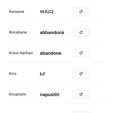
버리다
Koreane
📋
abbandunà
Korsikane
📋
abandone
Kreol Haitian
📋
lɛf
Krio
📋
napustiti
Kroatisht
📋