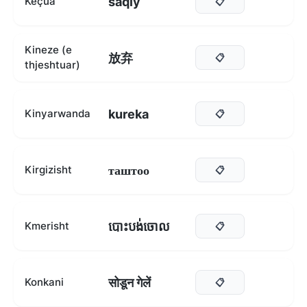
saqiy
Keçua
📋
Kineze (e
放弃
📋
thjeshtuar)
kureka
Kinyarwanda
📋
таштоо
Kirgizisht
📋
បោះបង់ចោល
Kmerisht
📋
सोडून गेलें
Konkani
📋