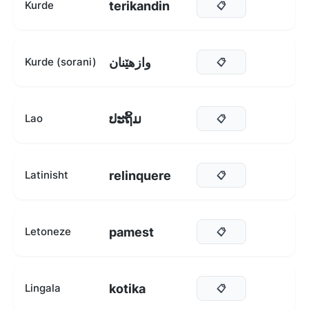
terikandin
Kurde
📋
وازهێنان
Kurde (sorani)
📋
ປະຖິ້ມ
Lao
📋
relinquere
Latinisht
📋
pamest
Letoneze
📋
kotika
Lingala
📋