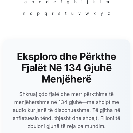
a
b
c
d
e
f
g
h
i
j
k
l
m
n
o
p
q
r
s
t
u
v
w
x
y
z
Eksploro dhe Përkthe
Fjalët Në 134 Gjuhë
Menjëherë
Shkruaj çdo fjalë dhe merr përkthime të
menjëhershme në 134 gjuhë—me shqiptime
audio kur janë të disponueshme. Të gjitha në
shfletuesin tënd, thjesht dhe shpejt. Filloni të
zbuloni gjuhë të reja pa mundim.