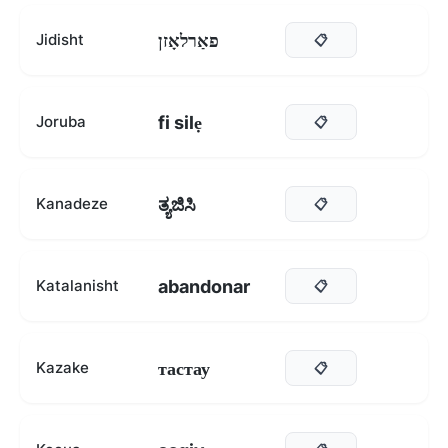
פאַרלאָזן
Jidisht
📋
fi silẹ
Joruba
📋
ತ್ಯಜಿಸಿ
Kanadeze
📋
abandonar
Katalanisht
📋
тастау
Kazake
📋