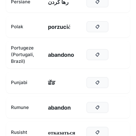
رها کردن
Persiane
📋
porzucić
Polak
📋
Portugeze
abandono
(Portugali,
📋
Brazil)
ਛੱਡ
Punjabi
📋
abandon
Rumune
📋
отказаться
Rusisht
📋