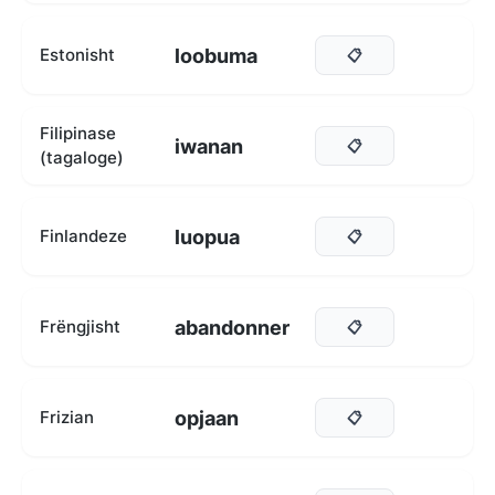
loobuma
Estonisht
📋
Filipinase
iwanan
📋
(tagaloge)
luopua
Finlandeze
📋
abandonner
Frëngjisht
📋
opjaan
Frizian
📋