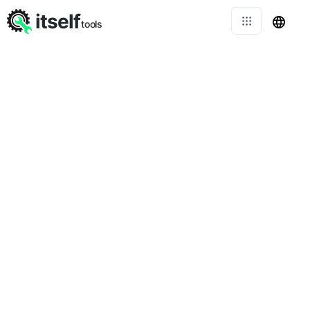
itself
tools