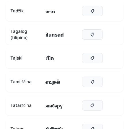
оғоз
Tadžik
📋
Tagalog
ilunsad
📋
(filipino)
เปิด
Tajski
📋
ஏவுதல்
Tamilščina
📋
җибәрү
Tatarščina
📋
Telugu
📋