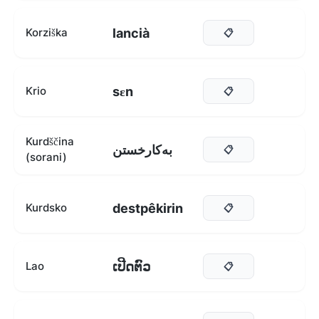
lancià
Korziška
📋
sɛn
Krio
📋
Kurdščina
بەکارخستن
📋
(sorani)
destpêkirin
Kurdsko
📋
ເປີດຕົວ
Lao
📋