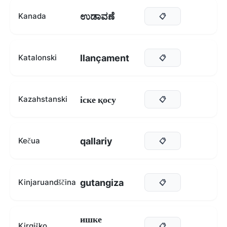
ಉಡಾವಣೆ
Kanada
📋
llançament
Katalonski
📋
іске қосу
Kazahstanski
📋
qallariy
Kečua
📋
gutangiza
Kinjaruandščina
📋
ишке
Kirgiško
📋