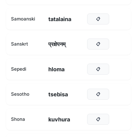
tatalaina
Samoanski
📋
प्रक्षेपनम्
Sanskrt
📋
hloma
Sepedi
📋
tsebisa
Sesotho
📋
kuvhura
Shona
📋