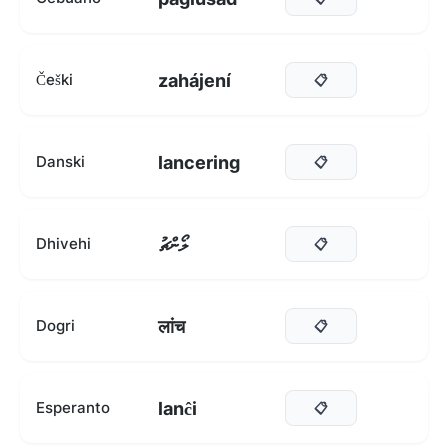
zahájení
Češki
📋
lancering
Danski
📋
ލޯންޗު
Dhivehi
📋
लांच
Dogri
📋
lanĉi
Esperanto
📋