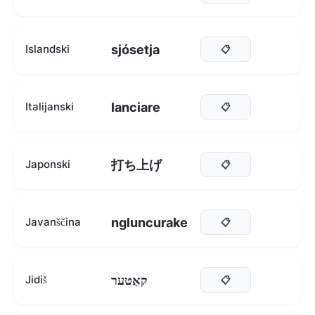
sjósetja
Islandski
📋
lanciare
Italijanski
📋
打ち上げ
Japonski
📋
ngluncurake
Javanščina
📋
קאַטער
Jidiš
📋