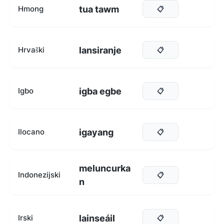
tua tawm
Hmong
📋
lansiranje
Hrvaški
📋
igba egbe
Igbo
📋
igayang
Ilocano
📋
meluncurka
Indonezijski
📋
n
lainseáil
Irski
📋