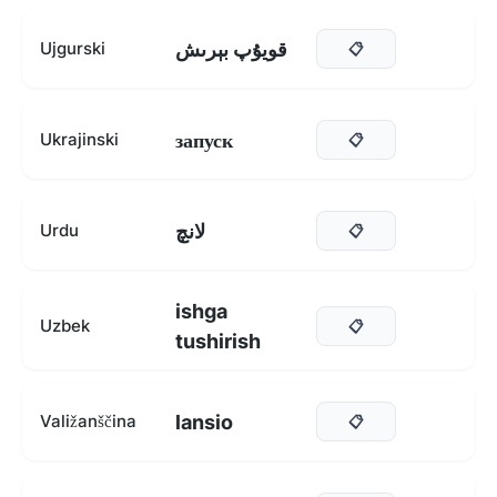
قويۇپ بېرىش
Ujgurski
📋
запуск
Ukrajinski
📋
لانچ
Urdu
📋
ishga
Uzbek
📋
tushirish
lansio
Valižanščina
📋