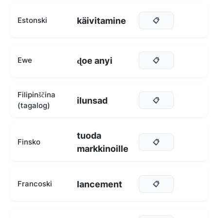
käivitamine
Estonski
📋
ɖoe anyi
Ewe
📋
Filipinščina
ilunsad
📋
(tagalog)
tuoda
Finsko
📋
markkinoille
lancement
Francoski
📋