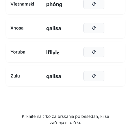
phóng
Vietnamski
📋
qalisa
Xhosa
📋
ifilọlẹ
Yoruba
📋
qalisa
Zulu
📋
Kliknite na črko za brskanje po besedah, ki se
začnejo s to črko