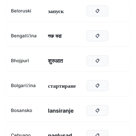
запуск
Beloruski
📋
শুরু করা
Bengalščina
📋
शुरुआत
Bhojpuri
📋
стартиране
Bolgarščina
📋
lansiranje
Bosansko
📋
paglusad
Cebuano
📋