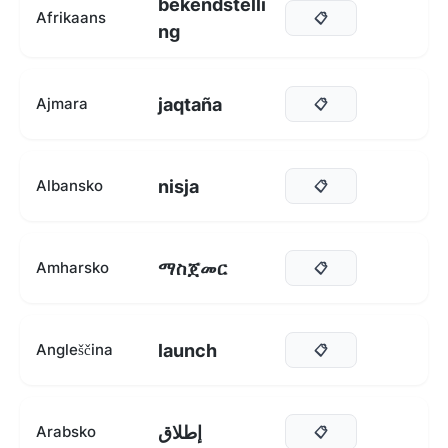
bekendstelli
Afrikaans
📋
ng
jaqtaña
Ajmara
📋
nisja
Albansko
📋
ማስጀመር
Amharsko
📋
launch
Angleščina
📋
إطلاق
Arabsko
📋