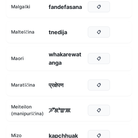
fandefasana
Malgaški
📋
tnedija
Malteščina
📋
whakarewat
Maori
📋
anga
प्रक्षेपण
Maratščina
📋
Meiteilon
ꯍꯧꯗꯣꯛꯄ
📋
(manipurščina)
kapchhuak
Mizo
📋