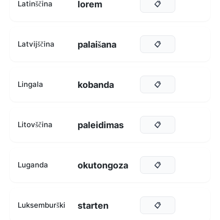
lorem
Latinščina
📋
palaišana
Latvijščina
📋
kobanda
Lingala
📋
paleidimas
Litovščina
📋
okutongoza
Luganda
📋
starten
Luksemburški
📋