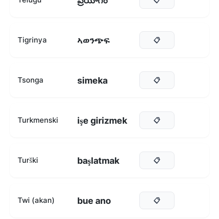
ప్రయోగం
ኣወንጭፍ
Tigrinya
📋
simeka
Tsonga
📋
işe girizmek
Turkmenski
📋
başlatmak
Turški
📋
bue ano
Twi (akan)
📋