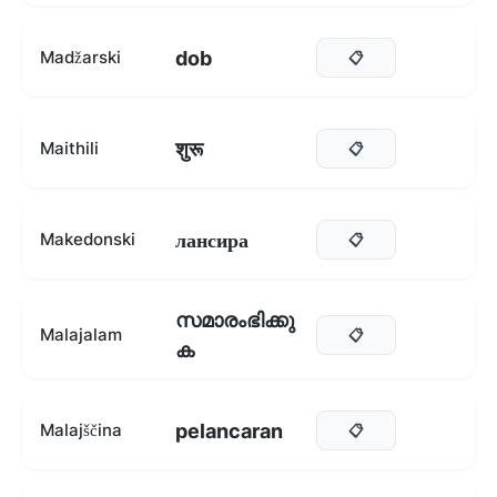
dob
Madžarski
📋
शुरू
Maithili
📋
лансира
Makedonski
📋
സമാരംഭിക്കു
Malajalam
📋
ക
pelancaran
Malajščina
📋