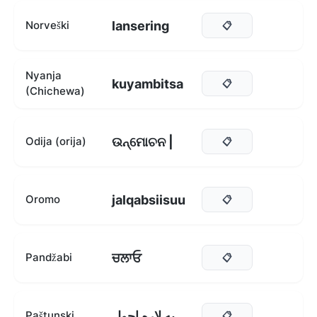
lansering
Norveški
📋
Nyanja
kuyambitsa
📋
(Chichewa)
ଉନ୍ମୋଚନ |
Odija (orija)
📋
jalqabsiisuu
Oromo
📋
ਚਲਾਓ
Pandžabi
📋
په لاره اچول
Paštunski
📋