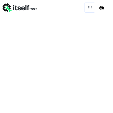
itself
tools