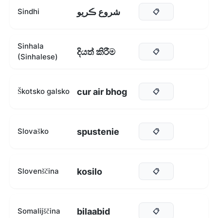
شروع ڪريو
Sindhi
📋
Sinhala
දියත් කිරීම
📋
(Sinhalese)
cur air bhog
Škotsko galsko
📋
spustenie
Slovaško
📋
kosilo
Slovenščina
📋
bilaabid
Somalijščina
📋