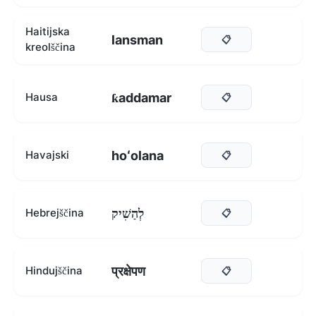
Haitijska
lansman
📋
kreolščina
ƙaddamar
Hausa
📋
hoʻolana
Havajski
📋
לְהַשִׁיק
Hebrejščina
📋
प्रक्षेपण
Hindujščina
📋