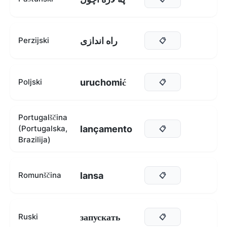
راه اندازی
Perzijski
📋
uruchomić
Poljski
📋
Portugalščina
lançamento
(Portugalska,
📋
Brazilija)
lansa
Romunščina
📋
запускать
Ruski
📋