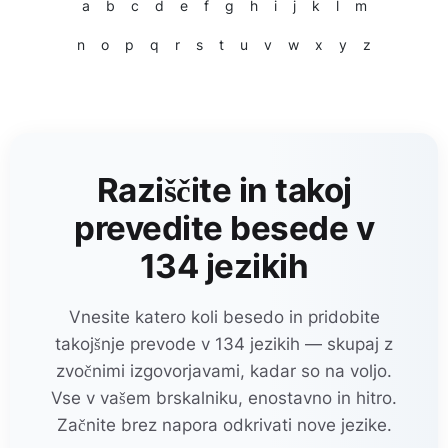
a
b
c
d
e
f
g
h
i
j
k
l
m
n
o
p
q
r
s
t
u
v
w
x
y
z
Raziščite in takoj
prevedite besede v
134 jezikih
Vnesite katero koli besedo in pridobite
takojšnje prevode v 134 jezikih — skupaj z
zvočnimi izgovorjavami, kadar so na voljo.
Vse v vašem brskalniku, enostavno in hitro.
Začnite brez napora odkrivati nove jezike.