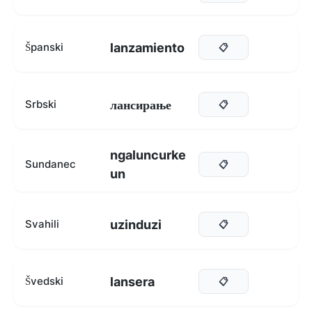
lanzamiento
Španski
📋
лансирање
Srbski
📋
ngaluncurke
Sundanec
📋
un
uzinduzi
Svahili
📋
lansera
Švedski
📋