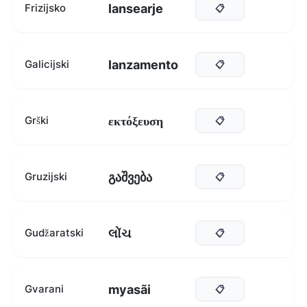
lansearje
Frizijsko
📋
lanzamento
Galicijski
📋
εκτόξευση
Grški
📋
გაშვება
Gruzijski
📋
લોંચ
Gudžaratski
📋
myasãi
Gvarani
📋