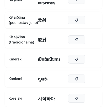
киргизүү
Kitajščina
发射
📋
(poenostavljeno)
Kitajščina
發射
📋
(tradicionalna)
បើកដំណើរការ
Kmerski
📋
शुभारंभ
Konkani
📋
시작하다
Korejski
📋