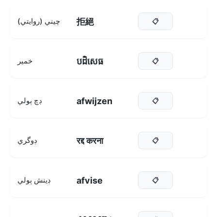
拒絕
چيني (روايتي)
📋
បដិសេធ
خمير
📋
afwijzen
ڊچ ٻولي
📋
रद्द करना
ڊوگري
📋
afvise
ڊينش ٻولي
📋