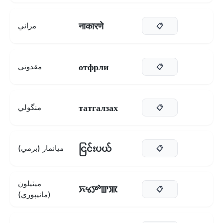
नाकारणे
مراٺي
📋
отфрли
مقدوني
📋
татгалзах
منگولي
📋
ငြင်းပယ်
ميانمار (برمي)
📋
ميٽيلون
ꯈꯠꯇꯣꯛꯄ
📋
(مانيپوري)