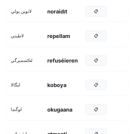
noraidīt
لاتوين ٻولي
📋
repellam
لاطيني
📋
refuséieren
لڪسمبرگي
📋
koboya
لنگالا
📋
okugaana
لوگنڊا
📋
ليٿونيائي
📋