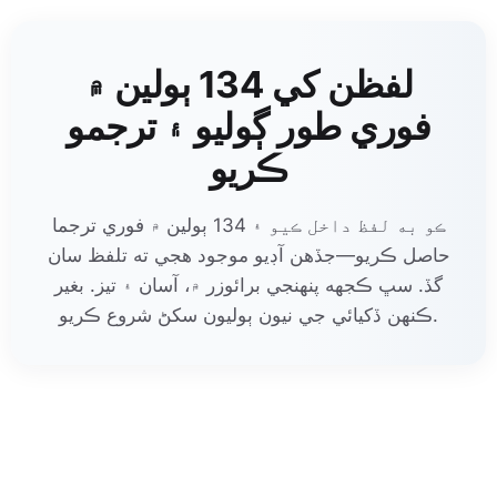
لفظن کي 134 ٻولين ۾
فوري طور ڳوليو ۽ ترجمو
ڪريو
ڪو به لفظ داخل ڪيو ۽ 134 ٻولين ۾ فوري ترجما
حاصل ڪريو—جڏهن آڊيو موجود هجي ته تلفظ سان
گڏ. سڀ ڪجهه پنهنجي برائوزر ۾، آسان ۽ تيز. بغير
ڪنهن ڏکيائي جي نيون ٻوليون سکڻ شروع ڪريو.