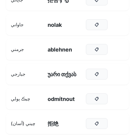
拒否する
nolak
جاواني
📋
ablehnen
جرمني
📋
უარი თქვას
جيارجي
📋
odmítnout
چيڪ ٻولي
📋
拒绝
چيني (آسان)
📋