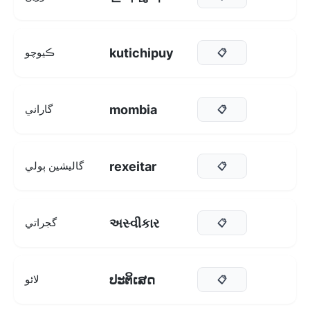
kutichipuy
ڪيوچو
📋
mombia
گاراني
📋
rexeitar
گاليشين ٻولي
📋
અસ્વીકાર
گجراتي
📋
ປະຕິເສດ
لائو
📋