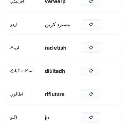
verwerp
آفريڪي
📋
مسترد کریں
اردو
📋
rad etish
ازبڪ
📋
diùltadh
اسڪاٽ گيلڪ
📋
rifiutare
اطالوي
📋
jụ
اگبو
📋