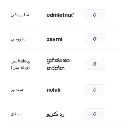
odmietnuť
سلوويڪي
📋
zavrni
سلوويني
📋
ප්‍රතික්ෂේප
سنhalaي
📋
(سنhaي)
කරන්න
nolak
سنڊنيز
📋
رد ڪريو
سنڌي
📋