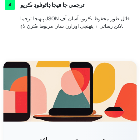
ترجمي جا نتيجا ڊائونلوڊ ڪريو
پنهنجا ترجما JSON فائل طور محفوظ ڪريو، آسان آف
لائن رسائي ۽ پنهنجي اوزارن سان مربوط ڪرڻ لاءِ.