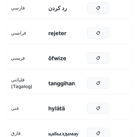
رد کردن
فارسي
📋
rejeter
فرانسي
📋
ôfwize
فريسي
📋
فلپائني
tanggihan
📋
(Tagalog)
hylätä
فني
📋
қабылдамау
قازق
📋