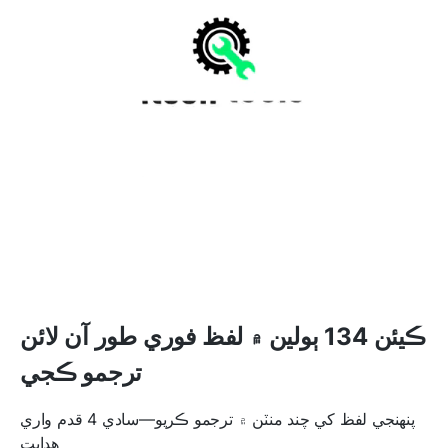
ڪيئن 134 ٻولين ۾ لفظ فوري طور آن لائن
ترجمو ڪجي
پنھنجي لفظ کي چند منٽن ۾ ترجمو ڪريو—سادي 4 قدم واري
هدايت