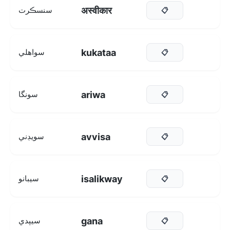
अस्वीकार
سنسڪرت
📋
kukataa
سواهلي
📋
ariwa
سونگا
📋
avvisa
سويڊني
📋
isalikway
سيبانو
📋
gana
سيپدي
📋