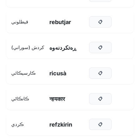
rebutjar
قيطلوني
📋
ڕەتکردنەوە
کردش (سوراني)
📋
ricusà
ڪارسيڪائي
📋
न्हयकार
ڪانڪاڻي
📋
refzkirin
ڪردي
📋