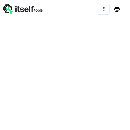
itself
tools