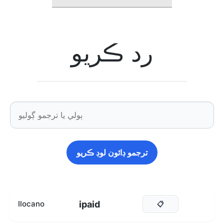
رد ڪريو
ترجمو ڊائون لوڊ ڪريو
ipaid
Ilocano
📋