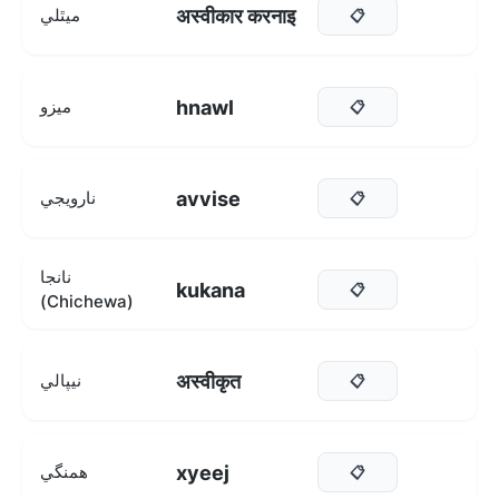
अस्वीकार करनाइ
ميٿلي
📋
hnawl
ميزو
📋
avvise
نارويجي
📋
نانجا
kukana
📋
(Chichewa)
अस्वीकृत
نيپالي
📋
xyeej
همنگي
📋