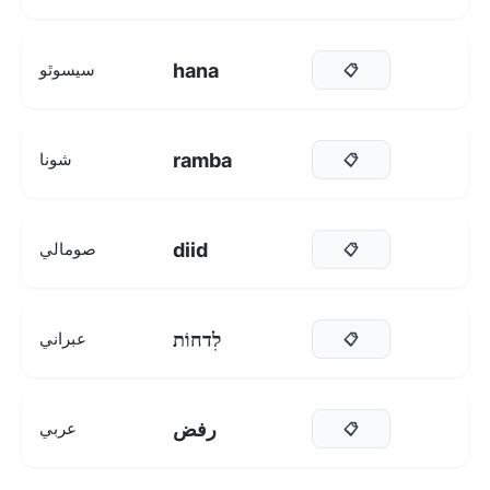
hana
سيسوٿو
📋
ramba
شونا
📋
diid
صومالي
📋
לִדחוֹת
عبراني
📋
رفض
عربي
📋