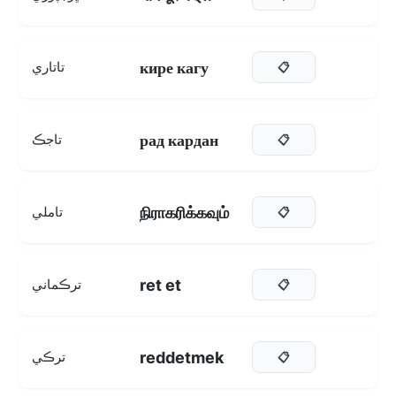
кире кагу
تاتاري
📋
рад кардан
تاجڪ
📋
நிராகரிக்கவும்
تاملي
📋
ret et
ترڪماني
📋
reddetmek
ترڪي
📋