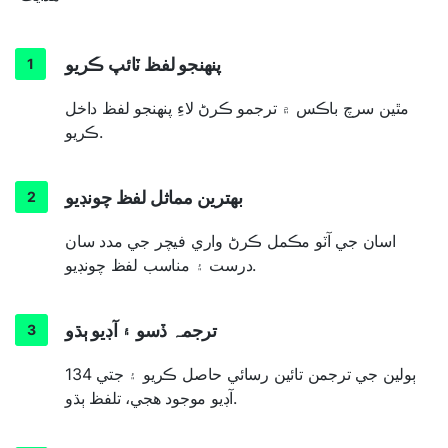
پنھنجو لفظ ٽائپ ڪريو
مٿين سرچ باڪس ۾ ترجمو ڪرڻ لاءِ پنهنجو لفظ داخل
ڪريو.
بھترين مماثل لفظ چونڊيو
اسان جي آٽو مڪمل ڪرڻ واري فيچر جي مدد سان
درست ۽ مناسب لفظ چونڊيو.
ترجمہ ڏسو ۽ آڊيو ٻڌو
134 ٻولين جي ترجمن تائين رسائي حاصل ڪريو ۽ جتي
آڊيو موجود هجي، تلفظ ٻڌو.