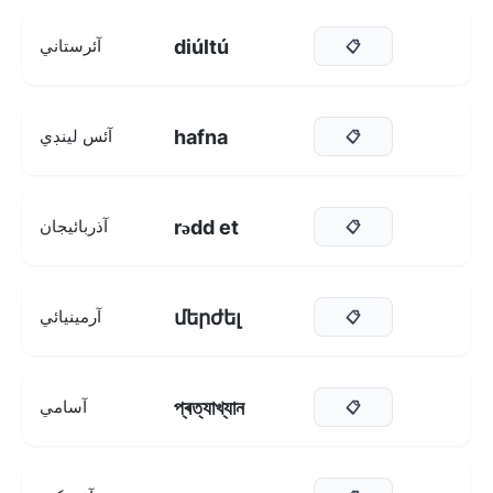
diúltú
آئرستاني
📋
hafna
آئس لينڊي
📋
rədd et
آذربائيجان
📋
մերժել
آرمينيائي
📋
প্ৰত্যাখ্যান
آسامي
📋