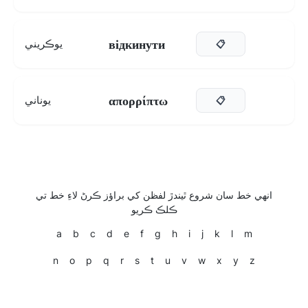
відкинути
يوڪريني
📋
απορρίπτω
يوناني
📋
انهي خط سان شروع ٿيندڙ لفظن کي براؤز ڪرڻ لاءِ خط تي
ڪلڪ ڪريو
a
b
c
d
e
f
g
h
i
j
k
l
m
n
o
p
q
r
s
t
u
v
w
x
y
z