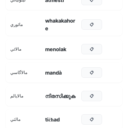
atmesti
whakakahor
مائوري
📋
e
menolak
مالائي
📋
mandà
مالاگاسي
📋
നിരസിക്കുക
مالايالم
📋
tiċħad
مالٽي
📋