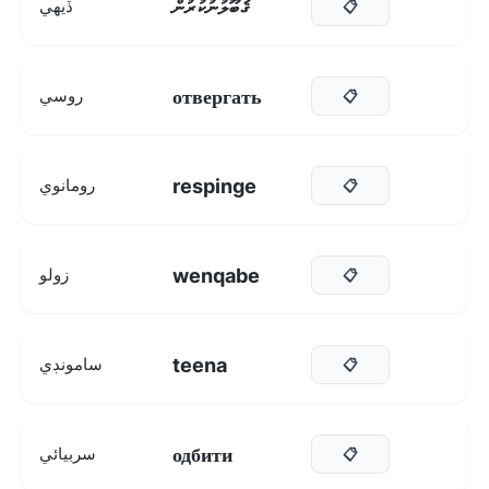
ޤަބޫލުނުކުރުން
ڏيهي
📋
отвергать
روسي
📋
respinge
رومانوي
📋
wenqabe
زولو
📋
teena
سامونڊي
📋
одбити
سربيائي
📋