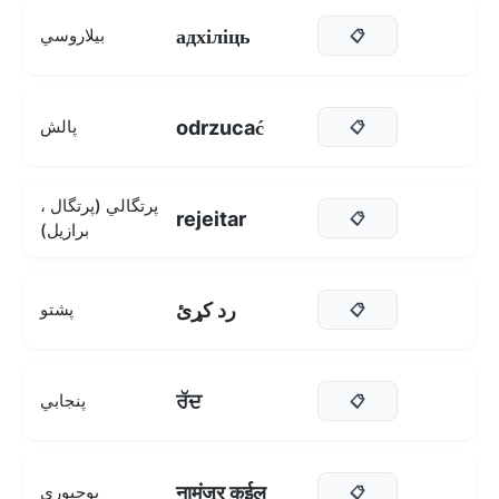
адхіліць
بيلاروسي
📋
odrzucać
پالش
📋
پرتگالي (پرتگال ،
rejeitar
📋
برازيل)
رد کړئ
پشتو
📋
ਰੱਦ
پنجابي
📋
नामंजूर कईल
ڀوجپوري
📋