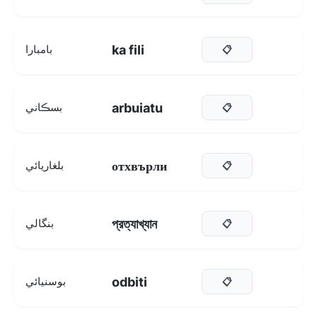
ka fili
بامبارا
📋
arbuiatu
بسڪاني
📋
отхвърли
بلغاريائي
📋
প্রত্যাখ্যান
بنگالي
📋
odbiti
بوسنيائي
📋