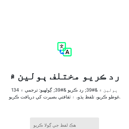
رد ڪريو مختلف ٻولين ۾
134 ٻولين ۾ &#39; رد ڪريو &#39; ڳولهيو: ترجمي ۾
غوطو ڪريو، تلفظ ٻڌو، ۽ ثقافتي بصيرت کي دريافت ڪريو.
هڪ لفظ جي ڳولا ڪريو