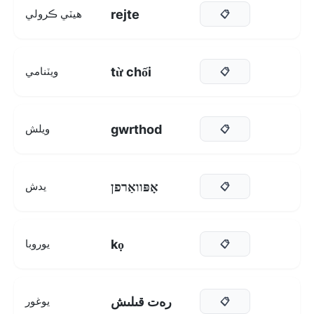
rejte
هيٽي ڪرولي
📋
từ chối
ويٽنامي
📋
gwrthod
ويلش
📋
אָפּוואַרפן
يدش
📋
kọ
يوروبا
📋
رەت قىلىش
يوغور
📋