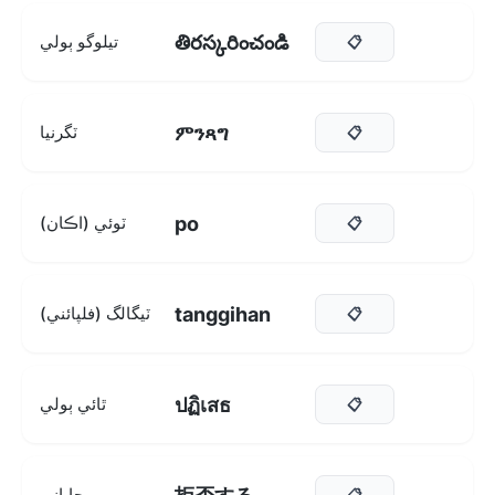
తిరస్కరించండి
تيلوگو ٻولي
📋
ምንጻግ
ٽگرنيا
📋
po
ٽوئي (اڪان)
📋
tanggihan
ٽيگالگ (فلپائني)
📋
ปฏิเสธ
ٿائي ٻولي
📋
جاپاني
📋