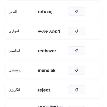
refuzoj
الباني
📋
ውድቅ አድርግ
امهاري
📋
rechazar
اندلسي
📋
menolak
انڊونيشي
📋
reject
انگريزي
📋