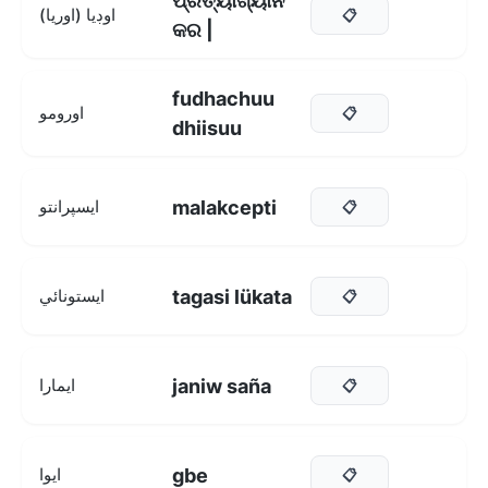
ପ୍ରତ୍ୟାଖ୍ୟାନ
اوڊيا (اوريا)
📋
କର |
fudhachuu
اورومو
📋
dhiisuu
malakcepti
ايسپرانتو
📋
tagasi lükata
ايستونائي
📋
janiw saña
ايمارا
📋
gbe
ايوا
📋