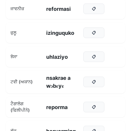
reformasi
ਜਾਵਨੀਜ਼
📋
izinguquko
ਜ਼ੁਲੂ
📋
uhlaziyo
ਝੋਸਾ
📋
nsakrae a
ਟਵੀ (ਅਕਾਨ)
📋
wɔbɛyɛ
ਟੈਗਾਲੋਗ
reporma
📋
(ਫਿਲੀਪੀਨੋ)
ਡੱਚ
📋