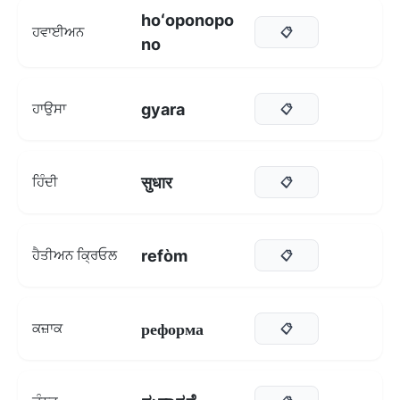
hoʻoponopo
ਹਵਾਈਅਨ
📋
no
gyara
ਹਾਉਸਾ
📋
सुधार
ਹਿੰਦੀ
📋
refòm
ਹੈਤੀਅਨ ਕ੍ਰਿਓਲ
📋
реформа
ਕਜ਼ਾਕ
📋