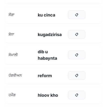
ku cinca
ਸੋਂਗਾ
📋
kugadzirisa
ਸ਼ੋਨਾ
📋
dib u
ਸੋਮਾਲੀ
📋
habaynta
reform
ਹੰਗਰੀਅਨ
📋
hloov kho
ਹਮੌਂਗ
📋