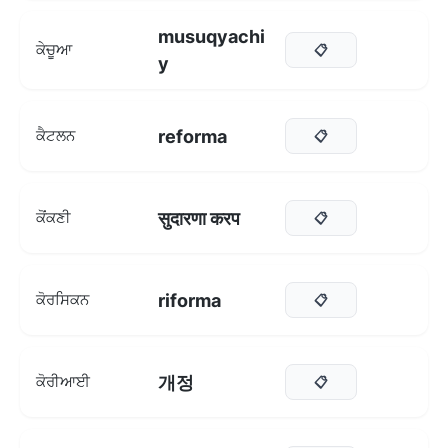
musuqyachi
ਕੇਚੂਆ
📋
y
reforma
ਕੈਟਲਨ
📋
सुदारणा करप
ਕੋਂਕਣੀ
📋
riforma
ਕੋਰਸਿਕਨ
📋
개정
ਕੋਰੀਆਈ
📋