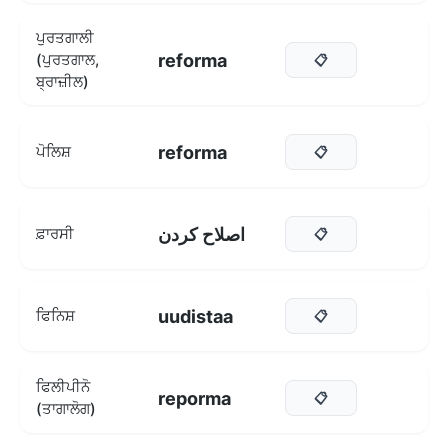
ਪੁਰਤਗਾਲੀ
reforma
(ਪੁਰਤਗਾਲ,
📋
ਬ੍ਰਾਜ਼ੀਲ)
reforma
ਪੋਲਿਸ਼
📋
اصلاح کردن
ਫ਼ਾਰਸੀ
📋
uudistaa
ਫਿਨਿਸ਼
📋
ਫਿਲੀਪੀਨੋ
reporma
📋
(ਤਾਗਾਲੋਗ)