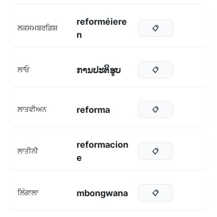
reforméiere
ਲਕਸਮਬਰਗਿਸ਼
📋
n
ການປະຕິຮູບ
ਲਾਓ
📋
reforma
ਲਾਤਵੀਅਨ
📋
reformacion
ਲਾਤੀਨੀ
📋
e
mbongwana
ਲਿੰਗਾਲਾ
📋