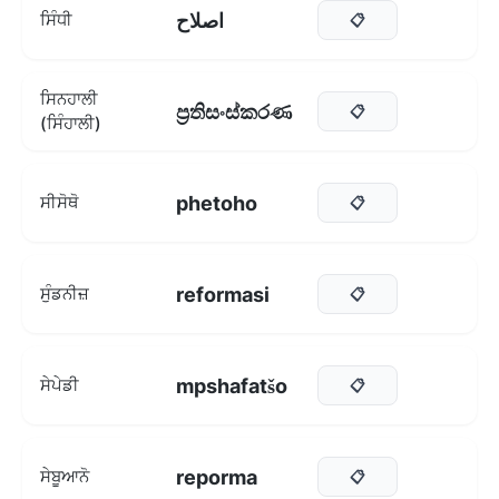
اصلاح
ਸਿੰਧੀ
📋
ਸਿਨਹਾਲੀ
ප්‍රතිසංස්කරණ
📋
(ਸਿੰਹਾਲੀ)
phetoho
ਸੀਸੋਥੋ
📋
reformasi
ਸੁੰਡਨੀਜ਼
📋
mpshafatšo
ਸੇਪੇਡੀ
📋
reporma
ਸੇਬੂਆਨੋ
📋