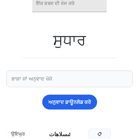
ਇੱਕ ਸ਼ਬਦ ਦੀ ਖੋਜ ਕਰੋ
ਸੁਧਾਰ
ਅਨੁਵਾਦ ਡਾਊਨਲੋਡ ਕਰੋ
ئىسلاھات
ਉਇਘੁਰ
📋