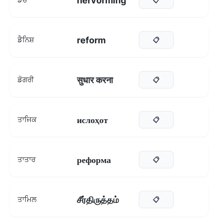
hervorming
reform
ਡੈਨਿਸ਼
📋
सुधार करना
ਡੋਗਰੀ
📋
ислоҳот
ਤਾਜਿਕ
📋
реформа
ਤਾਤਾਰ
📋
சீர்திருத்தம்
ਤਾਮਿਲ
📋