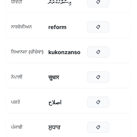
އިސްލާހުކުރުން
ਧੀਵੇਹੀ
📋
reform
ਨਾਰਵੇਜੀਅਨ
📋
kukonzanso
ਨਿਆਨਜਾ (ਚੀਚੇਵਾ)
📋
सुधार
ਨੇਪਾਲੀ
📋
اصلاح
ਪਸ਼ਤੋ
📋
ਸੁਧਾਰ
ਪੰਜਾਬੀ
📋