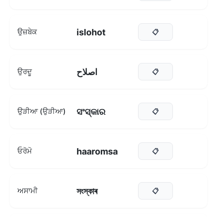
islohot
ਉਜ਼ਬੇਕ
📋
اصلاح
ਉਰਦੂ
📋
ସଂସ୍କାର
ਉੜੀਆ (ਉੜੀਆ)
📋
haaromsa
ਓਰੋਮੋ
📋
সংস্কাৰ
ਅਸਾਮੀ
📋