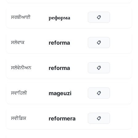
реформа
ਸਰਬੀਆਈ
📋
reforma
ਸਲੋਵਾਕ
📋
reforma
ਸਲੋਵੇਨੀਅਨ
📋
mageuzi
ਸਵਾਹਿਲੀ
📋
reformera
ਸਵੀਡਿਸ਼
📋