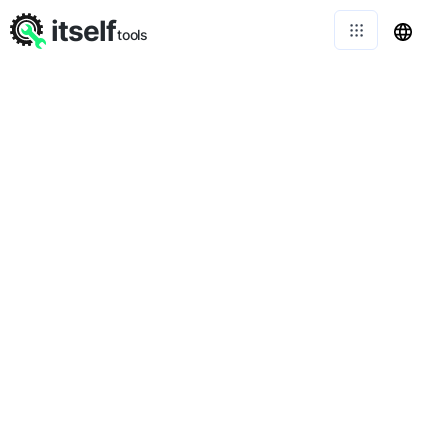
itself
tools