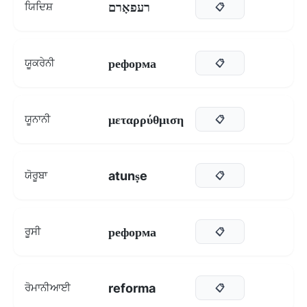
רעפאָרם
ਯਿਦਿਸ਼
📋
реформа
ਯੂਕਰੇਨੀ
📋
μεταρρύθμιση
ਯੂਨਾਨੀ
📋
atunṣe
ਯੋਰੂਬਾ
📋
реформа
ਰੂਸੀ
📋
reforma
ਰੋਮਾਨੀਆਈ
📋