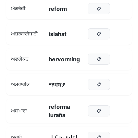
reform
ਅੰਗਰੇਜ਼ੀ
📋
islahat
ਅਜ਼ਰਬਾਈਜਾਨੀ
📋
hervorming
ਅਫਰੀਕਨ
📋
ማሻሻያ
ਅਮਹਾਰੀਕ
📋
reforma
ਅਯਮਾਰਾ
📋
luraña
اعادة تشكيل
ਅਰਬੀ
📋