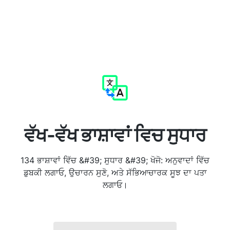
ਵੱਖ-ਵੱਖ ਭਾਸ਼ਾਵਾਂ ਵਿਚ ਸੁਧਾਰ
134 ਭਾਸ਼ਾਵਾਂ ਵਿੱਚ &#39; ਸੁਧਾਰ &#39; ਖੋਜੋ: ਅਨੁਵਾਦਾਂ ਵਿੱਚ
ਡੁਬਕੀ ਲਗਾਓ, ਉਚਾਰਨ ਸੁਣੋ, ਅਤੇ ਸੱਭਿਆਚਾਰਕ ਸੂਝ ਦਾ ਪਤਾ
ਲਗਾਓ।