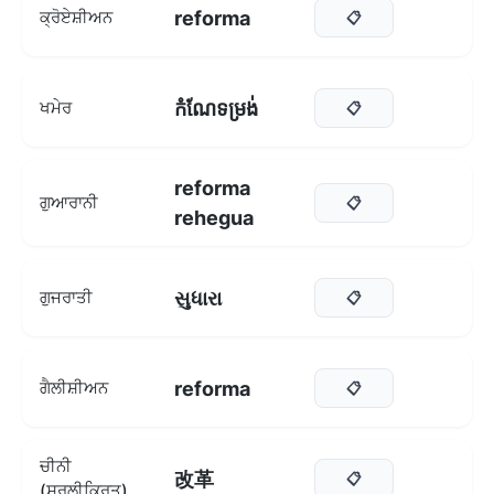
reforma
ਕ੍ਰੋਏਸ਼ੀਅਨ
📋
កំណែទម្រង់
ਖਮੇਰ
📋
reforma
ਗੁਆਰਾਨੀ
📋
rehegua
સુધારા
ਗੁਜਰਾਤੀ
📋
reforma
ਗੈਲੀਸ਼ੀਅਨ
📋
ਚੀਨੀ
改革
📋
(ਸਰਲੀਕ੍ਰਿਤ)