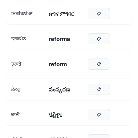
ጽገና ምግባር
ਤਿਗਰਿਨੀਆ
📋
reforma
ਤੁਰਕਮੇਨ
📋
reform
ਤੁਰਕੀ
📋
సంస్కరణ
ਤੇਲਗੂ
📋
ปฏิรูป
ਥਾਈ
📋