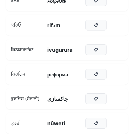
ಸುಧಾರಣೆ
ਕੰਨੜ
📋
rifɔm
ਕਰਿਓ
📋
ivugurura
ਕਿਨਯਾਰਵਾਂਡਾ
📋
реформа
ਕਿਰਗਿਜ਼
📋
چاکسازی
ਕੁਰਦਿਸ਼ (ਸੋਰਾਨੀ)
📋
nûwetî
ਕੁਰਦੀ
📋