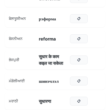
рэформа
ਬੇਲਾਰੂਸੀਅਨ
📋
reforma
ਬੋਸਨੀਅਨ
📋
सुधार के काम
ਭੋਜਪੁਰੀ
📋
कइल जा सकेला
шинэчлэл
ਮੰਗੋਲੀਆਈ
📋
सुधारणा
ਮਰਾਠੀ
📋