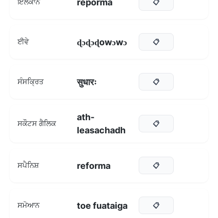
reporma
ਇਲੋਕਾਨੋ
📋
ɖɔɖɔɖowɔwɔ
ਈਵੇ
📋
सुधारः
ਸੰਸਕ੍ਰਿਤ
📋
ath-
ਸਕੌਟਸ ਗੈਲਿਕ
📋
leasachadh
reforma
ਸਪੈਨਿਸ਼
📋
toe fuataiga
ਸਮੋਆਨ
📋