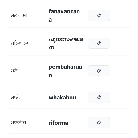
fanavaozan
ਮਲਾਗਾਸੀ
📋
a
പുനഃസംഘട
ਮਲਿਆਲਮ
📋
ന
pembaharua
ਮਲੇ
📋
n
whakahou
ਮਾਓਰੀ
📋
riforma
ਮਾਲਟੀਜ਼
📋