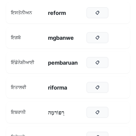
reform
ਇਸਤੋਨੀਅਨ
📋
mgbanwe
ਇਗਬੋ
📋
pembaruan
ਇੰਡੋਨੇਸ਼ੀਆਈ
📋
riforma
ਇਤਾਲਵੀ
📋
רֵפוֹרמָה
ਇਬਰਾਨੀ
📋