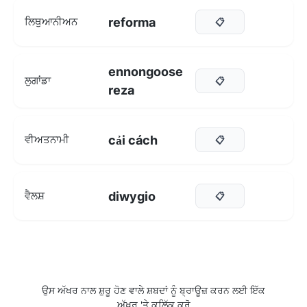
reforma
ਲਿਥੁਆਨੀਅਨ
📋
ennongoose
ਲੁਗਾਂਡਾ
📋
reza
cải cách
ਵੀਅਤਨਾਮੀ
📋
diwygio
ਵੈਲਸ਼
📋
ਉਸ ਅੱਖਰ ਨਾਲ ਸ਼ੁਰੂ ਹੋਣ ਵਾਲੇ ਸ਼ਬਦਾਂ ਨੂੰ ਬ੍ਰਾਊਜ਼ ਕਰਨ ਲਈ ਇੱਕ
ਅੱਖਰ 'ਤੇ ਕਲਿੱਕ ਕਰੋ