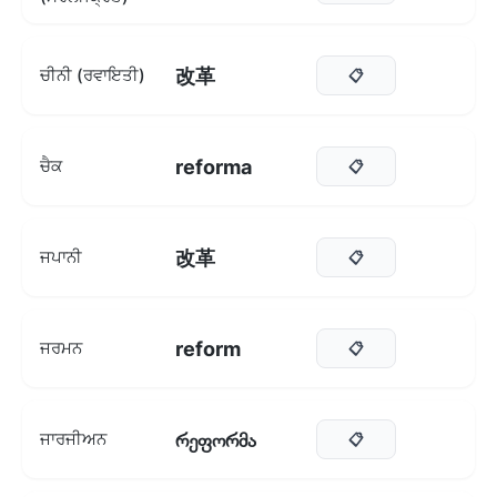
改革
ਚੀਨੀ (ਰਵਾਇਤੀ)
📋
reforma
ਚੈਕ
📋
改革
ਜਪਾਨੀ
📋
reform
ਜਰਮਨ
📋
რეფორმა
ਜਾਰਜੀਅਨ
📋