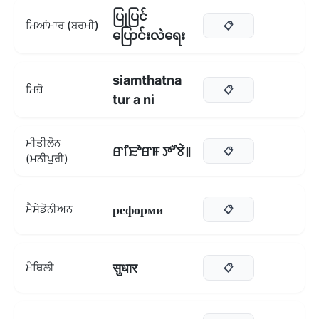
ပြုပြင်
ਮਿਆਂਮਾਰ (ਬਰਮੀ)
📋
ပြောင်းလဲရေး
siamthatna
ਮਿਜ਼ੋ
📋
tur a ni
ਮੀਤੀਲੋਨ
ꯔꯤꯐꯣꯔꯝ ꯇꯧꯕꯥ꯫
📋
(ਮਨੀਪੁਰੀ)
реформи
ਮੈਸੇਡੋਨੀਅਨ
📋
सुधार
ਮੈਥਿਲੀ
📋