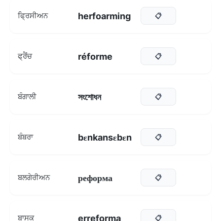
herfoarming
ਫ੍ਰਿਸੀਅਨ
📋
réforme
ਫ੍ਰੈਂਚ
📋
সংশোধন
ਬੰਗਾਲੀ
📋
bεnkansεbεn
ਬੰਬਰਾ
📋
реформа
ਬਲਗੇਰੀਅਨ
📋
erreforma
ਬਾਸਕ
📋