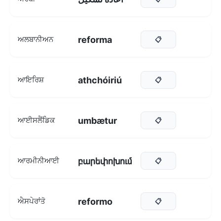
reforma
ਅਲਬਾਨੀਅਨ
📋
athchóiriú
ਆਇਰਿਸ਼
📋
umbætur
ਆਈਸਲੈਂਡਿਕ
📋
բարեփոխում
ਆਰਮੀਨੀਆਈ
📋
reformo
ਐਸਪੇਰਾਂਤੋ
📋