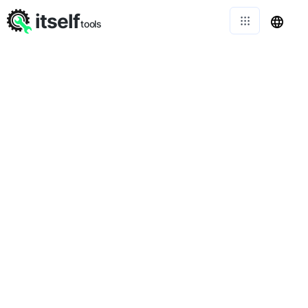
itself
tools