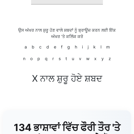
ਉਸ ਅੱਖਰ ਨਾਲ ਸ਼ੁਰੂ ਹੋਣ ਵਾਲੇ ਸ਼ਬਦਾਂ ਨੂੰ ਬ੍ਰਾਊਜ਼ ਕਰਨ ਲਈ ਇੱਕ
ਅੱਖਰ 'ਤੇ ਕਲਿੱਕ ਕਰੋ
a
b
c
d
e
f
g
h
i
j
k
l
m
n
o
p
q
r
s
t
u
v
w
x
y
z
X ਨਾਲ ਸ਼ੁਰੂ ਹੋਏ ਸ਼ਬਦ
134 ਭਾਸ਼ਾਵਾਂ ਵਿੱਚ ਫੌਰੀ ਤੌਰ 'ਤੇ