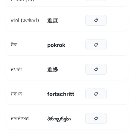
進展
ਚੀਨੀ (ਰਵਾਇਤੀ)
📋
pokrok
ਚੈਕ
📋
進捗
ਜਪਾਨੀ
📋
fortschritt
ਜਰਮਨ
📋
პროგრესი
ਜਾਰਜੀਅਨ
📋