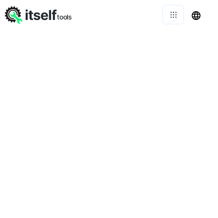
itself
tools