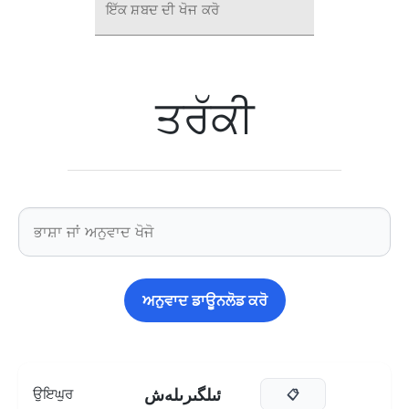
ਇੱਕ ਸ਼ਬਦ ਦੀ ਖੋਜ ਕਰੋ
ਤਰੱਕੀ
ਅਨੁਵਾਦ ਡਾਊਨਲੋਡ ਕਰੋ
ئىلگىرىلەش
ਉਇਘੁਰ
📋