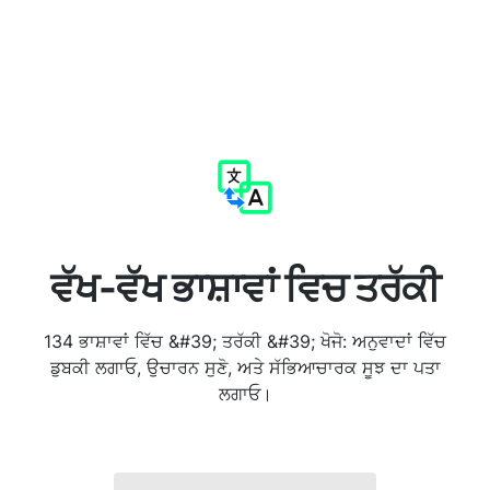
ਵੱਖ-ਵੱਖ ਭਾਸ਼ਾਵਾਂ ਵਿਚ ਤਰੱਕੀ
134 ਭਾਸ਼ਾਵਾਂ ਵਿੱਚ &#39; ਤਰੱਕੀ &#39; ਖੋਜੋ: ਅਨੁਵਾਦਾਂ ਵਿੱਚ
ਡੁਬਕੀ ਲਗਾਓ, ਉਚਾਰਨ ਸੁਣੋ, ਅਤੇ ਸੱਭਿਆਚਾਰਕ ਸੂਝ ਦਾ ਪਤਾ
ਲਗਾਓ।