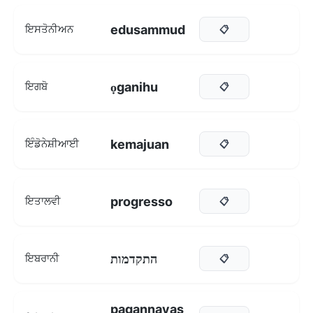
edusammud
ਇਸਤੋਨੀਅਨ
📋
ọganihu
ਇਗਬੋ
📋
kemajuan
ਇੰਡੋਨੇਸ਼ੀਆਈ
📋
progresso
ਇਤਾਲਵੀ
📋
התקדמות
ਇਬਰਾਨੀ
📋
pagannayas