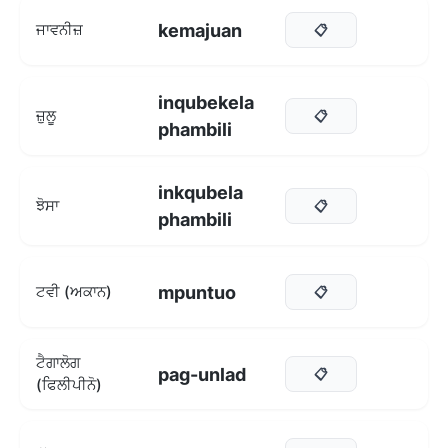
kemajuan
ਜਾਵਨੀਜ਼
📋
inqubekela
ਜ਼ੁਲੂ
📋
phambili
inkqubela
ਝੋਸਾ
📋
phambili
mpuntuo
ਟਵੀ (ਅਕਾਨ)
📋
ਟੈਗਾਲੋਗ
pag-unlad
📋
(ਫਿਲੀਪੀਨੋ)