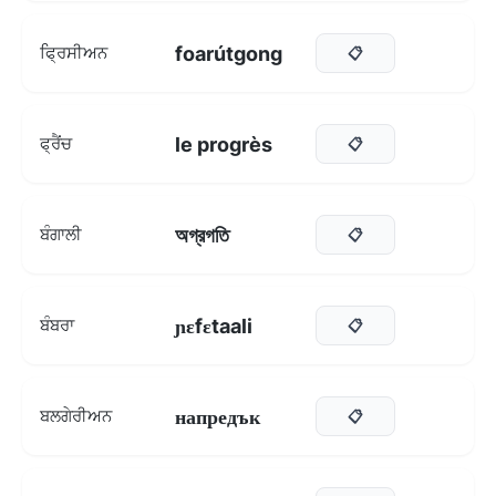
foarútgong
ਫ੍ਰਿਸੀਅਨ
📋
le progrès
ਫ੍ਰੈਂਚ
📋
অগ্রগতি
ਬੰਗਾਲੀ
📋
ɲɛfɛtaali
ਬੰਬਰਾ
📋
напредък
ਬਲਗੇਰੀਅਨ
📋