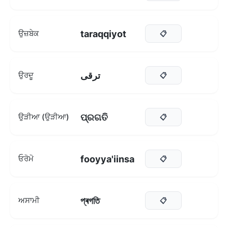
taraqqiyot
ਉਜ਼ਬੇਕ
📋
ترقی
ਉਰਦੂ
📋
ପ୍ରଗତି
ਉੜੀਆ (ਉੜੀਆ)
📋
fooyya'iinsa
ਓਰੋਮੋ
📋
প্ৰগতি
ਅਸਾਮੀ
📋