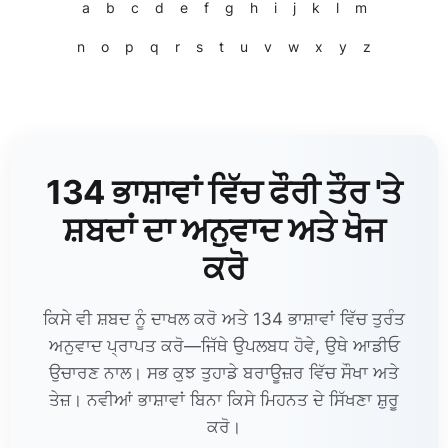
a
b
c
d
e
f
g
h
i
j
k
l
m
n
o
p
q
r
s
t
u
v
w
x
y
z
134 ਭਾਸ਼ਾਵਾਂ ਵਿੱਚ ਫੌਰੀ ਤੌਰ 'ਤੇ
ਸ਼ਬਦਾਂ ਦਾ ਅਨੁਵਾਦ ਅਤੇ ਖੋਜ
ਕਰੋ
ਕਿਸੇ ਵੀ ਸ਼ਬਦ ਨੂੰ ਦਾਖਲ ਕਰੋ ਅਤੇ 134 ਭਾਸ਼ਾਵਾਂ ਵਿੱਚ ਤੁਰੰਤ
ਅਨੁਵਾਦ ਪ੍ਰਾਪਤ ਕਰੋ—ਜਿੱਥੇ ਉਪਲਬਧ ਹੋਵੇ, ਉਥੇ ਆਡੀਓ
ਉਚਾਰਣ ਨਾਲ। ਸਭ ਕੁਝ ਤੁਹਾਡੇ ਬਰਾਊਜ਼ਰ ਵਿੱਚ ਸੌਖਾ ਅਤੇ
ਤੇਜ਼। ਨਵੀਆਂ ਭਾਸ਼ਾਵਾਂ ਬਿਨਾ ਕਿਸੇ ਮਿਹਨਤ ਦੇ ਸਿੱਖਣਾ ਸ਼ੁਰੂ
ਕਰੋ।