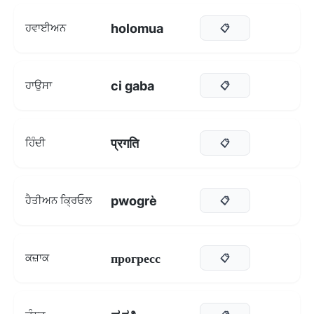
holomua
ਹਵਾਈਅਨ
📋
ci gaba
ਹਾਉਸਾ
📋
प्रगति
ਹਿੰਦੀ
📋
pwogrè
ਹੈਤੀਅਨ ਕ੍ਰਿਓਲ
📋
прогресс
ਕਜ਼ਾਕ
📋