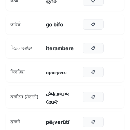
ಪ್ರಗತಿ
ਕੰਨੜ
📋
go bifo
ਕਰਿਓ
📋
iterambere
ਕਿਨਯਾਰਵਾਂਡਾ
📋
прогресс
ਕਿਰਗਿਜ਼
📋
بەرەو پێش
ਕੁਰਦਿਸ਼ (ਸੋਰਾਨੀ)
📋
چوون
pêşverûtî
ਕੁਰਦੀ
📋