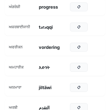
progress
ਅੰਗਰੇਜ਼ੀ
📋
tərəqqi
ਅਜ਼ਰਬਾਈਜਾਨੀ
📋
vordering
ਅਫਰੀਕਨ
📋
እድገት
ਅਮਹਾਰੀਕ
📋
jiltäwi
ਅਯਮਾਰਾ
📋
التقدم
ਅਰਬੀ
📋