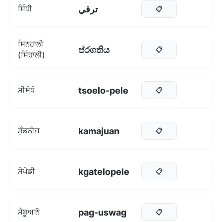
ترقي
ਸਿੰਧੀ
📋
ਸਿਨਹਾਲੀ
ප්රගතිය
📋
(ਸਿੰਹਾਲੀ)
tsoelo-pele
ਸੀਸੋਥੋ
📋
kamajuan
ਸੁੰਡਨੀਜ਼
📋
kgatelopele
ਸੇਪੇਡੀ
📋
pag-uswag
ਸੇਬੂਆਨੋ
📋