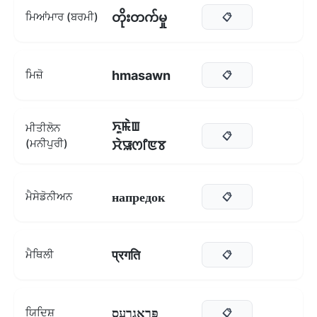
တိုးတက်မှု
ਮਿਆਂਮਾਰ (ਬਰਮੀ)
📋
hmasawn
ਮਿਜ਼ੋ
📋
ꯈꯨꯃꯥꯡ
ਮੀਤੀਲੋਨ
📋
(ਮਨੀਪੁਰੀ)
ꯆꯥꯎꯁꯤꯟꯕ
напредок
ਮੈਸੇਡੋਨੀਅਨ
📋
प्रगति
ਮੈਥਿਲੀ
📋
פּראָגרעס
ਯਿਦਿਸ਼
📋