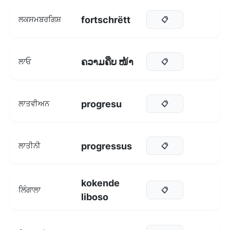
fortschrëtt
ਲਕਸਮਬਰਗਿਸ਼
📋
ຄວາມຄືບ ໜ້າ
ਲਾਓ
📋
progresu
ਲਾਤਵੀਅਨ
📋
progressus
ਲਾਤੀਨੀ
📋
kokende
ਲਿੰਗਾਲਾ
📋
liboso