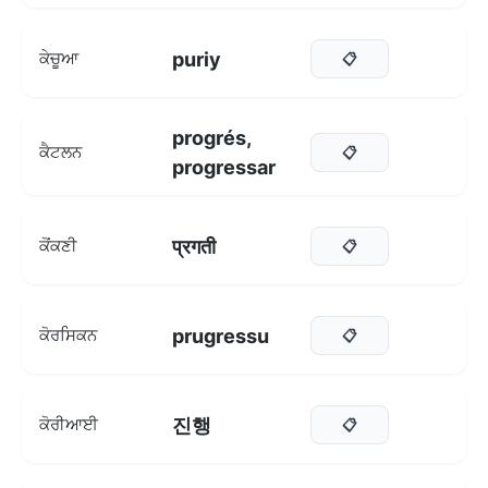
puriy
ਕੇਚੂਆ
📋
progrés,
ਕੈਟਲਨ
📋
progressar
प्रगती
ਕੋਂਕਣੀ
📋
prugressu
ਕੋਰਸਿਕਨ
📋
진행
ਕੋਰੀਆਈ
📋