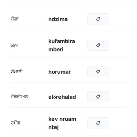
ndzima
ਸੋਂਗਾ
📋
kufambira
ਸ਼ੋਨਾ
📋
mberi
horumar
ਸੋਮਾਲੀ
📋
előrehalad
ਹੰਗਰੀਅਨ
📋
kev nruam
ਹਮੌਂਗ
📋
ntej