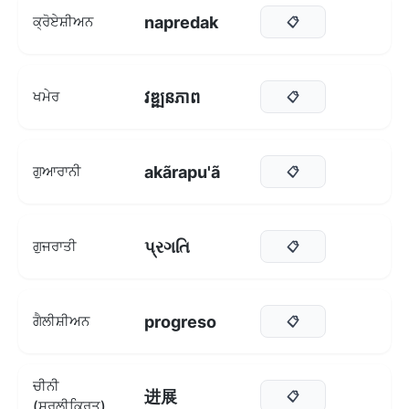
napredak
ਕ੍ਰੋਏਸ਼ੀਅਨ
📋
វឌ្ឍនភាព
ਖਮੇਰ
📋
akãrapu'ã
ਗੁਆਰਾਨੀ
📋
પ્રગતિ
ਗੁਜਰਾਤੀ
📋
progreso
ਗੈਲੀਸ਼ੀਅਨ
📋
ਚੀਨੀ
进展
📋
(ਸਰਲੀਕ੍ਰਿਤ)