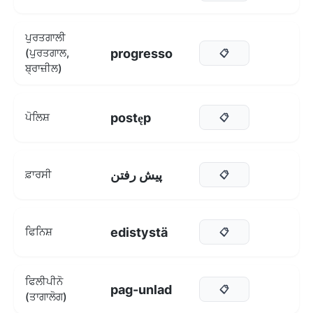
ਪੁਰਤਗਾਲੀ
progresso
(ਪੁਰਤਗਾਲ,
📋
ਬ੍ਰਾਜ਼ੀਲ)
postęp
ਪੋਲਿਸ਼
📋
پیش رفتن
ਫ਼ਾਰਸੀ
📋
edistystä
ਫਿਨਿਸ਼
📋
ਫਿਲੀਪੀਨੋ
pag-unlad
📋
(ਤਾਗਾਲੋਗ)