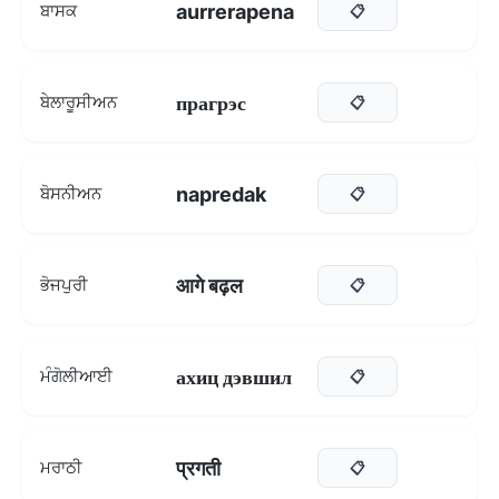
aurrerapena
ਬਾਸਕ
📋
прагрэс
ਬੇਲਾਰੂਸੀਅਨ
📋
napredak
ਬੋਸਨੀਅਨ
📋
आगे बढ़ल
ਭੋਜਪੁਰੀ
📋
ахиц дэвшил
ਮੰਗੋਲੀਆਈ
📋
प्रगती
ਮਰਾਠੀ
📋