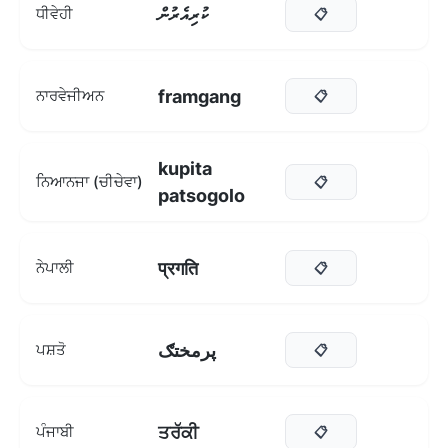
ކުރިއެރުން
ਧੀਵੇਹੀ
📋
framgang
ਨਾਰਵੇਜੀਅਨ
📋
kupita
ਨਿਆਨਜਾ (ਚੀਚੇਵਾ)
📋
patsogolo
प्रगति
ਨੇਪਾਲੀ
📋
پرمختګ
ਪਸ਼ਤੋ
📋
ਤਰੱਕੀ
ਪੰਜਾਬੀ
📋