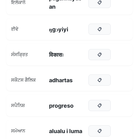
ਇਲੋਕਾਨੋ
📋
an
ŋgᴐyiyi
ਈਵੇ
📋
विकासः
ਸੰਸਕ੍ਰਿਤ
📋
adhartas
ਸਕੌਟਸ ਗੈਲਿਕ
📋
progreso
ਸਪੈਨਿਸ਼
📋
alualu i luma
ਸਮੋਆਨ
📋