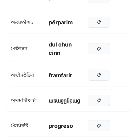
përparim
ਅਲਬਾਨੀਅਨ
📋
dul chun
ਆਇਰਿਸ਼
📋
cinn
framfarir
ਆਈਸਲੈਂਡਿਕ
📋
առաջընթաց
ਆਰਮੀਨੀਆਈ
📋
progreso
ਐਸਪੇਰਾਂਤੋ
📋