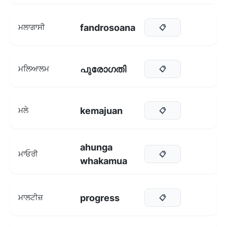
fandrosoana
ਮਲਾਗਾਸੀ
📋
പുരോഗതി
ਮਲਿਆਲਮ
📋
kemajuan
ਮਲੇ
📋
ahunga
ਮਾਓਰੀ
📋
whakamua
progress
ਮਾਲਟੀਜ਼
📋