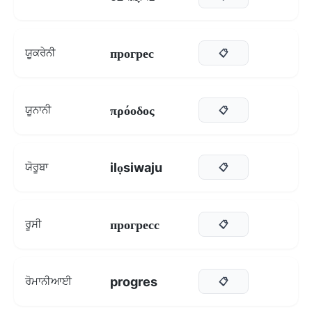
прогрес
ਯੂਕਰੇਨੀ
📋
πρόοδος
ਯੂਨਾਨੀ
📋
ilọsiwaju
ਯੋਰੂਬਾ
📋
прогресс
ਰੂਸੀ
📋
progres
ਰੋਮਾਨੀਆਈ
📋