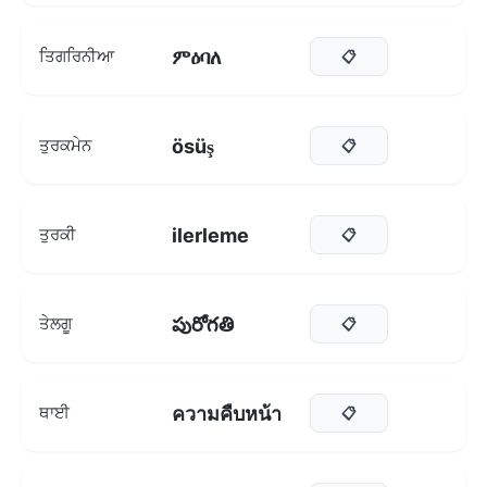
ምዕባለ
ਤਿਗਰਿਨੀਆ
📋
ösüş
ਤੁਰਕਮੇਨ
📋
ilerleme
ਤੁਰਕੀ
📋
పురోగతి
ਤੇਲਗੂ
📋
ความคืบหน้า
ਥਾਈ
📋