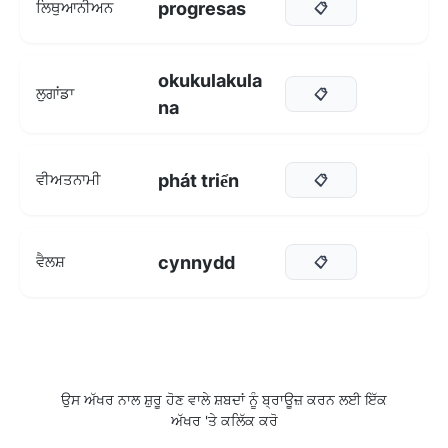
progresas
ਲਿਥੁਆਨੀਅਨ
📋
okukulakula
ਲੁਗਾਂਡਾ
📋
na
phát triển
ਵੀਅਤਨਾਮੀ
📋
cynnydd
ਵੈਲਸ਼
📋
ਉਸ ਅੱਖਰ ਨਾਲ ਸ਼ੁਰੂ ਹੋਣ ਵਾਲੇ ਸ਼ਬਦਾਂ ਨੂੰ ਬ੍ਰਾਊਜ਼ ਕਰਨ ਲਈ ਇੱਕ
ਅੱਖਰ 'ਤੇ ਕਲਿੱਕ ਕਰੋ