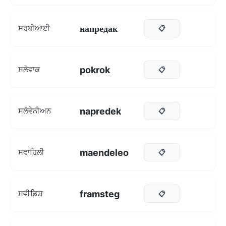
напредак
ਸਰਬੀਆਈ
📋
pokrok
ਸਲੋਵਾਕ
📋
napredek
ਸਲੋਵੇਨੀਅਨ
📋
maendeleo
ਸਵਾਹਿਲੀ
📋
framsteg
ਸਵੀਡਿਸ਼
📋