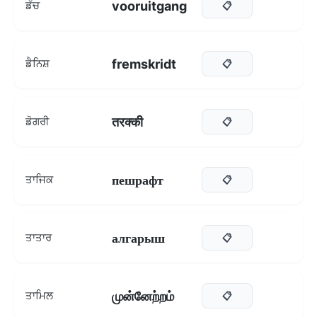
vooruitgang
ਡੱਚ
📋
fremskridt
ਡੈਨਿਸ਼
📋
तरक्की
ਡੋਗਰੀ
📋
пешрафт
ਤਾਜਿਕ
📋
алгарыш
ਤਾਤਾਰ
📋
முன்னேற்றம்
ਤਾਮਿਲ
📋