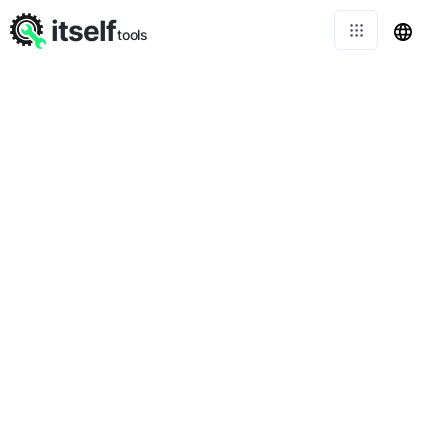
itself
tools