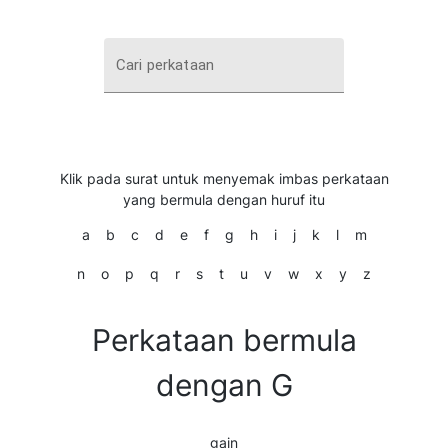
Cari perkataan
Klik pada surat untuk menyemak imbas perkataan
yang bermula dengan huruf itu
a
b
c
d
e
f
g
h
i
j
k
l
m
n
o
p
q
r
s
t
u
v
w
x
y
z
Perkataan bermula
dengan G
gain