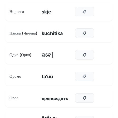
skje
Норвеги
📋
kuchitika
Нянжа (Чичева)
📋
ଘଟେ |
Одиа (Ория)
📋
ta'uu
Оромо
📋
происходить
Орос
📋
به وقوع