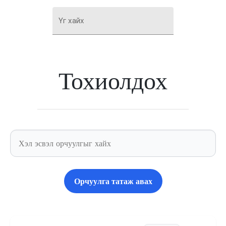
Үг хайх
Тохиолдох
Орчуулга татаж авах