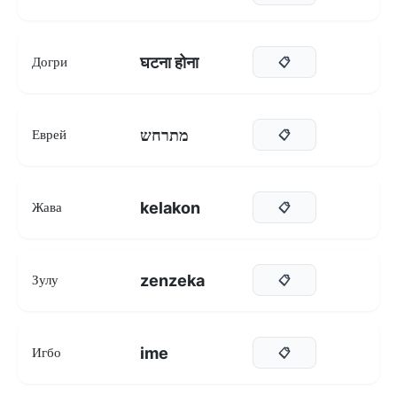
घटना होना
Догри
📋
מתרחש
Еврей
📋
kelakon
Жава
📋
zenzeka
Зулу
📋
ime
Игбо
📋