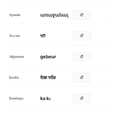
առաջանալ
Армян
📋
ঘটে
Ассам
📋
gebeur
Африкан
📋
देखा पर्दछ
Балба
📋
ka kɛ
Бамбара
📋