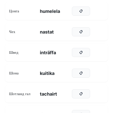
humelela
Цонга
📋
nastat
Чех
📋
inträffa
Швед
📋
kuitika
Шона
📋
tachairt
Шотланд гал
📋