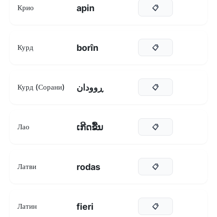
apin
Крио
📋
borîn
Курд
📋
ڕوودان
Курд (Сорани)
📋
ເກີດຂື້ນ
Лао
📋
rodas
Латви
📋
fieri
Латин
📋