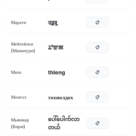
उद्भवू
Марати
📋
Мейтейлон
ꯊꯣꯛꯄ
📋
(Манипури)
thleng
Мизо
📋
тохиолдох
Монгол
📋
ပေါ်ပေါက်လာ
Мьянмар
📋
(Бирм)
တယ်