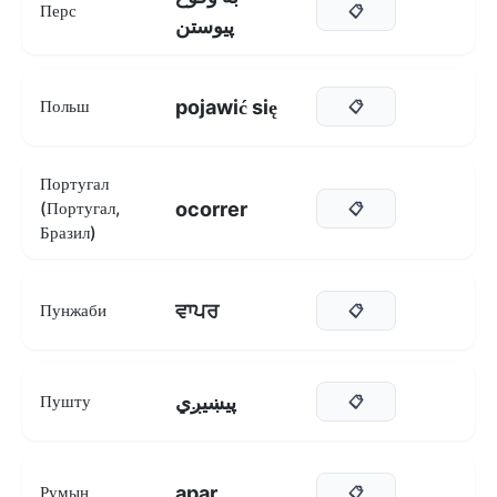
Перс
📋
پیوستن
pojawić się
Польш
📋
Португал
ocorrer
(Португал,
📋
Бразил)
ਵਾਪਰ
Пунжаби
📋
پیښیږي
Пушту
📋
apar
Румын
📋