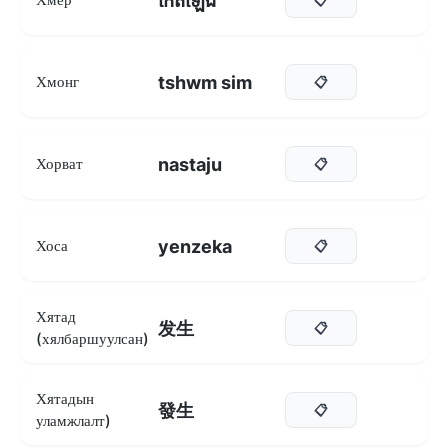
កើតឡើង
tshwm sim
Хмонг
📋
nastaju
Хорват
📋
yenzeka
Хоса
📋
Хятад
发生
📋
(хялбаршуулсан)
Хятадын
發生
📋
уламжлалт)