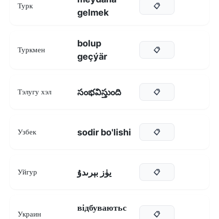
Турк
📋
gelmek
bolup
Туркмен
📋
geçýär
సంభవిస్తుంది
Тэлугу хэл
📋
sodir bo'lishi
Узбек
📋
يۈز بېرىدۇ
Уйгур
📋
відбуваютьс
Украин
📋