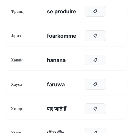
se produire
Франц
📋
foarkomme
Фриз
📋
hanana
Хавай
📋
faruwa
Хауса
📋
पाए जाते हैं
Хинди
📋
Хмер
📋