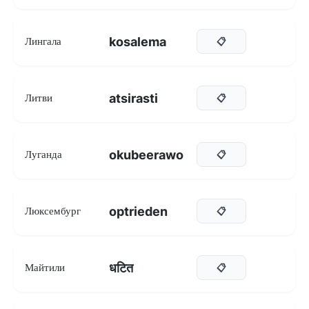
kosalema
Лингала
📋
atsirasti
Литви
📋
okubeerawo
Луганда
📋
optrieden
Люксембург
📋
धटित
Майтили
📋