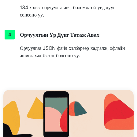
134 хэлээр орчуулга авч, боломжтой үед дууг
сонсоно уу.
Орчуулгын Үр Дүнг Татаж Авах
Орчуулгаа JSON файл хэлбэрээр хадгалж, офлайн
ашиглахад бэлэн болгоно уу.