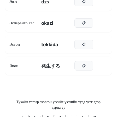
dzᴐ
Эвээ
📋
okazi
Эсперанто хэл
📋
tekkida
Эстон
📋
発生する
Япон
📋
Тухайн үсгээр эхэлсэн үгсийг үзэхийн тулд үсэг дээр
дарна уу
a
b
c
d
e
f
g
h
i
j
k
l
m