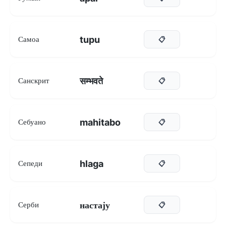
tupu
Самоа
📋
सम्भवते
Санскрит
📋
mahitabo
Себуано
📋
hlaga
Сепеди
📋
настају
Серби
📋