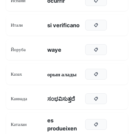
ocurrir
Испани
📋
si verificano
Итали
📋
waye
Йоруба
📋
орын алады
Казах
📋
ಸಂಭವಿಸುತ್ತದೆ
Каннада
📋
es
Каталан
📋
produeixen