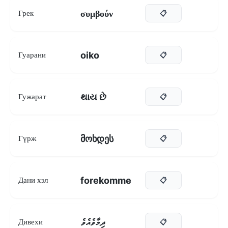
συμβούν
Грек
📋
oiko
Гуарани
📋
થાય છે
Гужарат
📋
მოხდეს
Гүрж
📋
forekomme
Дани хэл
📋
ދިމާވެއެވެ
Дивехи
📋