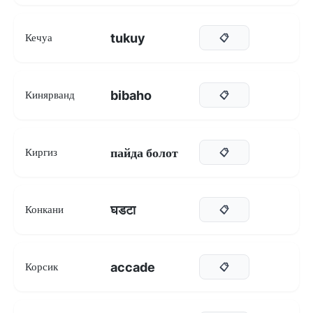
tukuy
Кечуа
📋
bibaho
Кинярванд
📋
пайда болот
Киргиз
📋
घडटा
Конкани
📋
accade
Корсик
📋