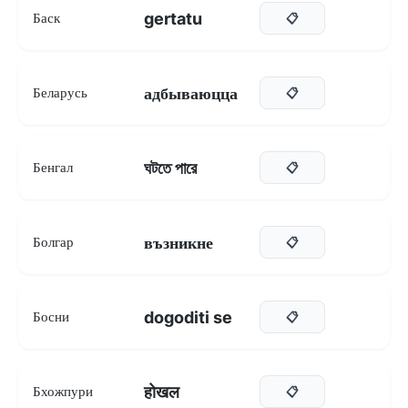
gertatu
Баск
📋
адбываюцца
Беларусь
📋
ঘটতে পারে
Бенгал
📋
възникне
Болгар
📋
dogoditi se
Босни
📋
होखल
Бхожпури
📋