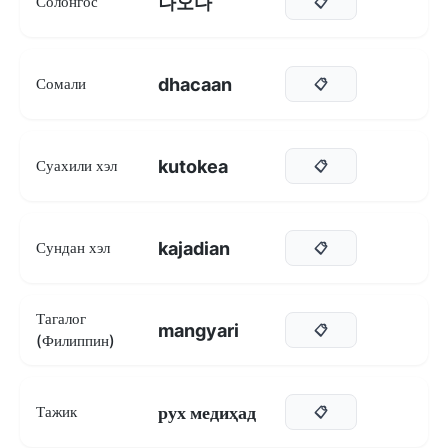
나오다
Солонгос
📋
dhacaan
Сомали
📋
kutokea
Суахили хэл
📋
kajadian
Сундан хэл
📋
Тагалог
mangyari
📋
(Филиппин)
рух медиҳад
Тажик
📋