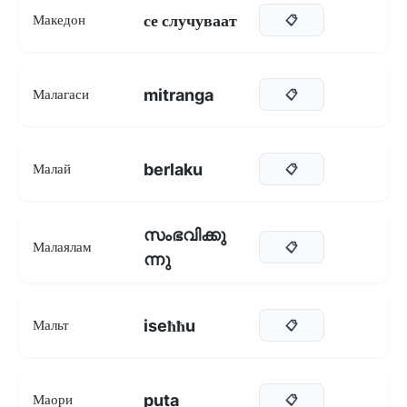
се случуваат
Македон
📋
mitranga
Малагаси
📋
berlaku
Малай
📋
സംഭവിക്കു
Малаялам
📋
ന്നു
iseħħu
Мальт
📋
puta
Маори
📋