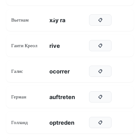
xảy ra
Вьетнам
📋
rive
Гаити Креол
📋
ocorrer
Галис
📋
auftreten
Герман
📋
optreden
Голланд
📋