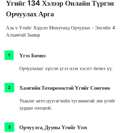
Үгийг 134 Хэлээр Онлайн Түргэн
Орчуулах Арга
Аль ч Үгийг Хэдхэн Минутанд Орчуулах - Энгийн 4
Алхамтай Заавар
Үгээ Бичнэ
Орчуулахыг хүссэн үгээ нээх хэсэгт бичнэ үү.
Хамгийн Тохиромжтой Үгийг Сонгоно
Ухаалаг авто-дуусагчийн тусламжтай зөв үгийг
хурдан олоорой.
Орчуулга, Дууны Үгийг Үзэх