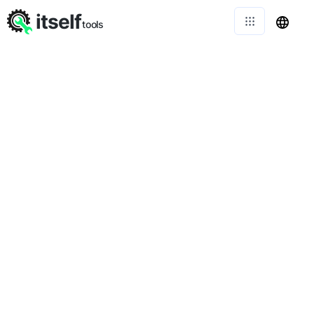
itself
tools