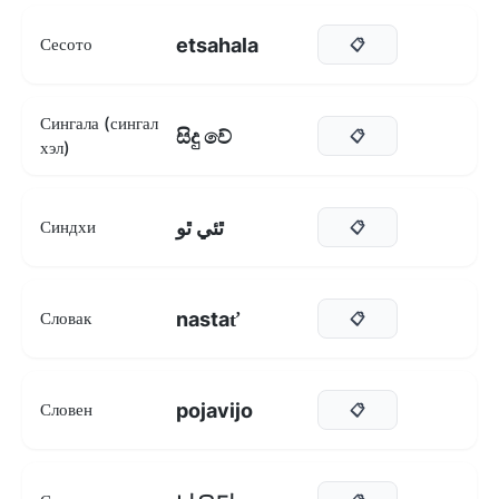
etsahala
Сесото
📋
Сингала (сингал
සිදු වේ
📋
хэл)
ٿئي ٿو
Синдхи
📋
nastať
Словак
📋
pojavijo
Словен
📋