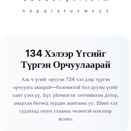
n
o
p
q
r
s
t
u
v
w
x
y
z
134 Хэлээр Үгсийг
Түргэн Орчуулаарай
Аль ч үгийг оруулж 134 хэл дээр түргэн
орчуулга аваарай—боломжтой бол дууны үгийг
хамт үзнэ үү. Бүх үйлчилгээг хөтчийнхөө дотор,
амархан бөгөөд хурдан ашиглана уу. Шинэ хэл
судлахад оюун ухаанаа чөлөөтэй нээснээр
эхэлнэ.