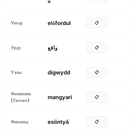
я
előfordul
Унгар
📋
واقع
Урду
📋
digwydd
Уэльс
📋
Филиппин
mangyari
📋
(Тагалог)
esiintyä
Финланд
📋