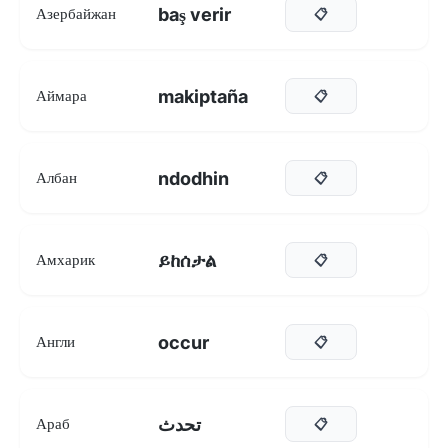
baş verir
Азербайжан
📋
makiptaña
Аймара
📋
ndodhin
Албан
📋
ይከሰታል
Амхарик
📋
occur
Англи
📋
تحدث
Араб
📋