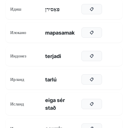
פּאַסירן
Идиш
📋
mapasamak
Илокано
📋
terjadi
Индонез
📋
tarlú
Ирланд
📋
eiga sér
Исланд
📋
stað