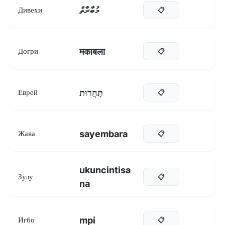
މުބާރާތް
Дивехи
📋
मकाबला
Догри
📋
תַחֲרוּת
Еврей
📋
sayembara
Жава
📋
ukuncintisa
Зулу
📋
na
mpi
Игбо
📋