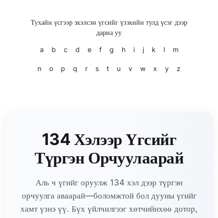
Тухайн үсгээр эхэлсэн үгсийг үзэхийн тулд үсэг дээр
дарна уу
a
b
c
d
e
f
g
h
i
j
k
l
m
n
o
p
q
r
s
t
u
v
w
x
y
z
134 Хэлээр Үгсийг
Түргэн Орчуулаарай
Аль ч үгийг оруулж 134 хэл дээр түргэн
орчуулга аваарай—боломжтой бол дууны үгийг
хамт үзнэ үү. Бүх үйлчилгээг хөтчийнхөө дотор,