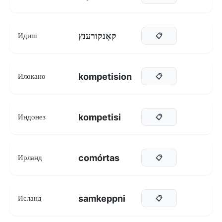
קאָנקורענץ
Идиш
📋
kompetision
Илокано
📋
kompetisi
Индонез
📋
comórtas
Ирланд
📋
samkeppni
Исланд
📋