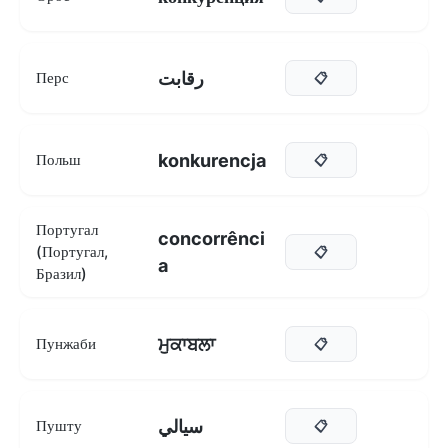
رقابت
Перс
📋
konkurencja
Польш
📋
Португал
concorrênci
(Португал,
📋
a
Бразил)
ਮੁਕਾਬਲਾ
Пунжаби
📋
سيالي
Пушту
📋