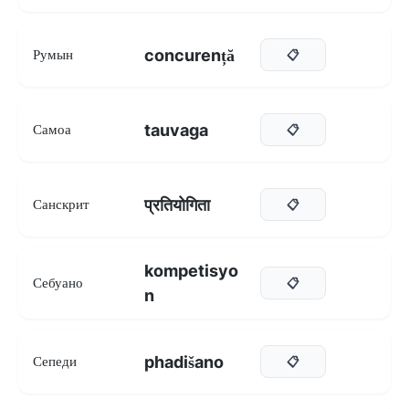
concurență
Румын
📋
tauvaga
Самоа
📋
प्रतियोगिता
Санскрит
📋
kompetisyo
Себуано
📋
n
phadišano
Сепеди
📋