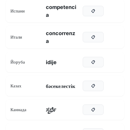
competenci
Испани
📋
a
concorrenz
Итали
📋
a
idije
Йоруба
📋
бәсекелестік
Казах
📋
ಸ್ಪರ್ಧೆ
Каннада
📋