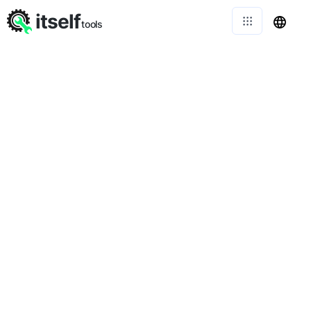
itself
tools