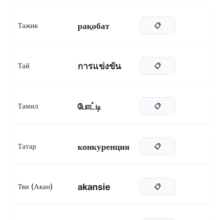
рақобат
Тажик
📋
การแข่งขัน
Тай
📋
போட்டி
Тамил
📋
конкуренция
Татар
📋
akansie
Тви (Акан)
📋