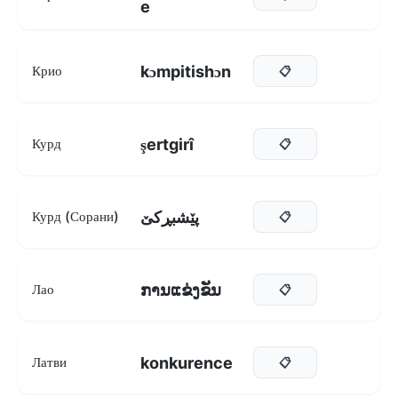
e
kɔmpitishɔn
Крио
📋
şertgirî
Курд
📋
پێشبڕکێ
Курд (Сорани)
📋
ການແຂ່ງຂັນ
Лао
📋
konkurence
Латви
📋