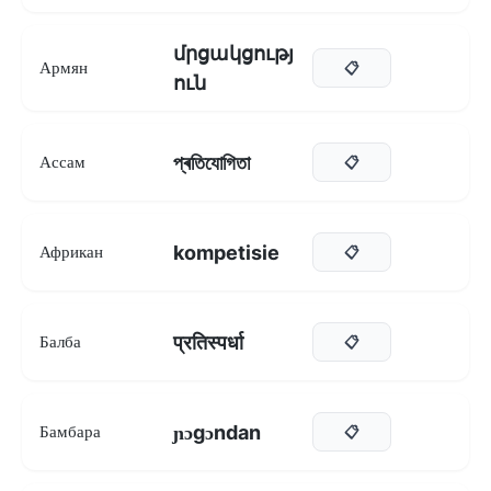
մրցակցությ
Армян
📋
ուն
প্ৰতিযোগিতা
Ассам
📋
kompetisie
Африкан
📋
प्रतिस्पर्धा
Балба
📋
ɲɔgɔndan
Бамбара
📋