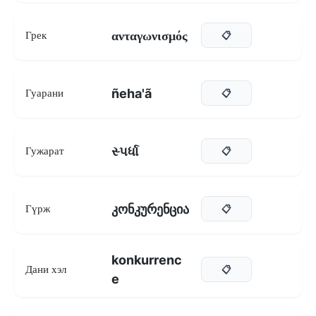
ανταγωνισμός
Грек
📋
ñeha'ã
Гуарани
📋
સ્પર્ધા
Гужарат
📋
კონკურენცია
Гүрж
📋
konkurrenc
Дани хэл
📋
e