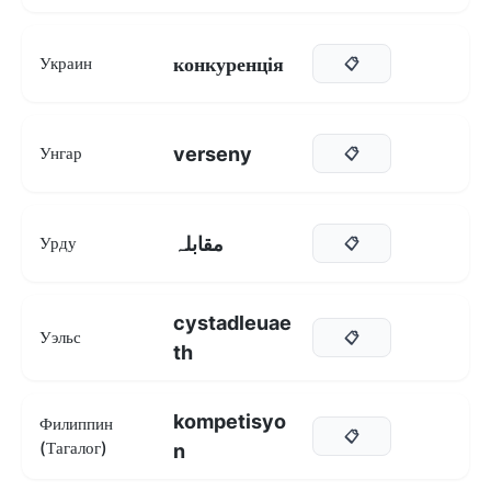
конкуренція
Украин
📋
verseny
Унгар
📋
مقابلہ
Урду
📋
cystadleuae
Уэльс
📋
th
kompetisyo
Филиппин
📋
(Тагалог)
n