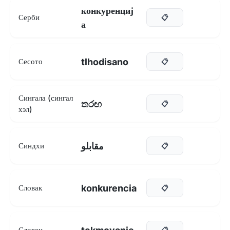
конкуренциј
Серби
📋
а
tlhodisano
Сесото
📋
Сингала (сингал
තරඟ
📋
хэл)
مقابلو
Синдхи
📋
konkurencia
Словак
📋
Словен
📋