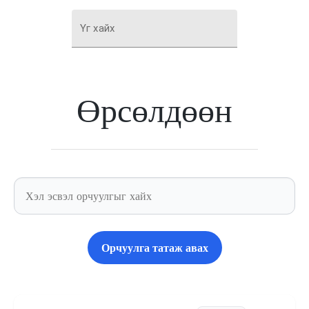
Үг хайх
Өрсөлдөөн
Орчуулга татаж авах