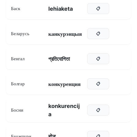
lehiaketa
Баск
📋
канкурэнцыя
Беларусь
📋
প্রতিযোগিতা
Бенгал
📋
конкуренция
Болгар
📋
konkurencij
Босни
📋
a
होड़
Бхожпури
📋