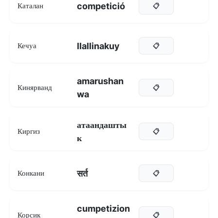
competició
Каталан
📋
llallinakuy
Кечуа
📋
amarushan
Кинярванд
📋
wa
атаандашты
Киргиз
📋
к
सर्त
Конкани
📋
cumpetizion
Корсик
📋