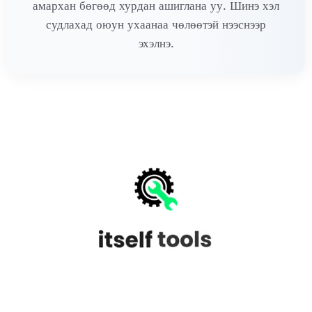
амархан бөгөөд хурдан ашиглана уу. Шинэ хэл
судлахад оюун ухаанаа чөлөөтэй нээснээр
эхэлнэ.