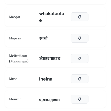
whakataeta
Маори
📋
e
स्पर्धा
Марати
📋
Мейтейлон
ꯆꯥꯡꯌꯦꯡꯅꯕ
📋
(Манипури)
inelna
Мизо
📋
өрсөлдөөн
Монгол
📋