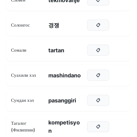
tekmovanje
경쟁
Солонгос
📋
tartan
Сомали
📋
mashindano
Суахили хэл
📋
pasanggiri
Сундан хэл
📋
kompetisyo
Тагалог
📋
(Филиппин)
n