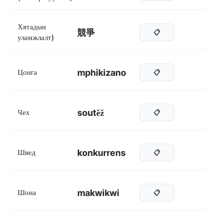
Хятадын
競爭
📋
уламжлалт)
mphikizano
Цонга
📋
soutěž
Чех
📋
konkurrens
Швед
📋
makwikwi
Шона
📋