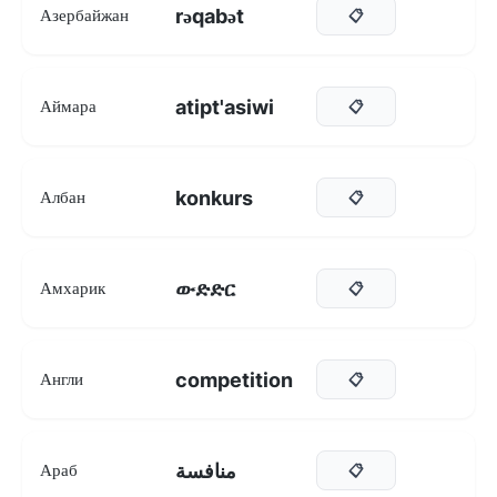
rəqabət
Азербайжан
📋
atipt'asiwi
Аймара
📋
konkurs
Албан
📋
ውድድር
Амхарик
📋
competition
Англи
📋
منافسة
Араб
📋