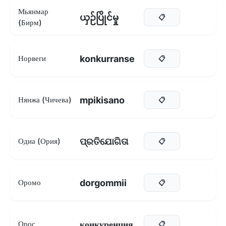
Мьянмар
ယှဉ်ပြိုင်မှု
📋
(Бирм)
konkurranse
Норвеги
📋
mpikisano
Нянжа (Чичева)
📋
ପ୍ରତିଯୋଗିତା
Одиа (Ория)
📋
dorgommii
Оромо
📋
конкуренция
Орос
📋