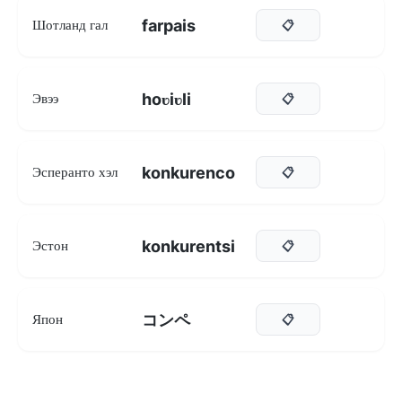
farpais
Шотланд гал
📋
hoʋiʋli
Эвээ
📋
konkurenco
Эсперанто хэл
📋
konkurentsi
Эстон
📋
コンペ
Япон
📋