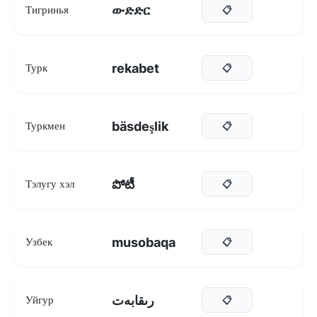
ውድድር
Тигринья
📋
rekabet
Турк
📋
bäsdeşlik
Туркмен
📋
పోటీ
Тэлугу хэл
📋
musobaqa
Узбек
📋
رىقابەت
Уйгур
📋