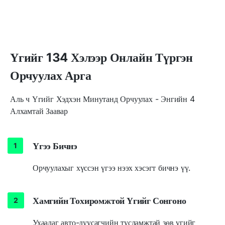
Үгийг 134 Хэлээр Онлайн Түргэн
Орчуулах Арга
Аль ч Үгийг Хэдхэн Минутанд Орчуулах - Энгийн 4
Алхамтай Заавар
Үгээ Бичнэ
Орчуулахыг хүссэн үгээ нээх хэсэгт бичнэ үү.
Хамгийн Тохиромжтой Үгийг Сонгоно
Ухаалаг авто-дуусагчийн тусламжтай зөв үгийг