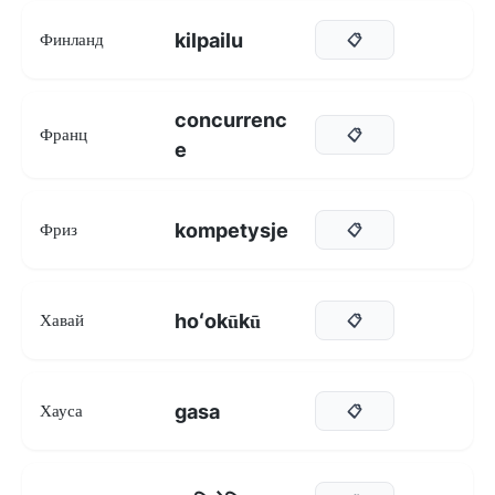
kilpailu
Финланд
📋
concurrenc
Франц
📋
e
kompetysje
Фриз
📋
hoʻokūkū
Хавай
📋
gasa
Хауса
📋