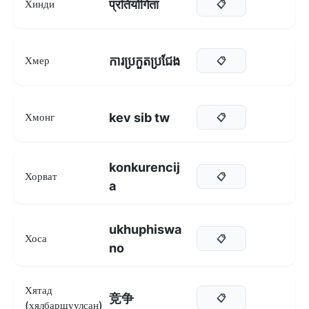
प्रतियोगिता
Хинди
📋
ការប្រកួតប្រជែង
Хмер
📋
kev sib tw
Хмонг
📋
konkurencij
Хорват
📋
a
ukhuphiswa
Хоса
📋
no
Хятад
竞争
📋
(хялбаршуулсан)