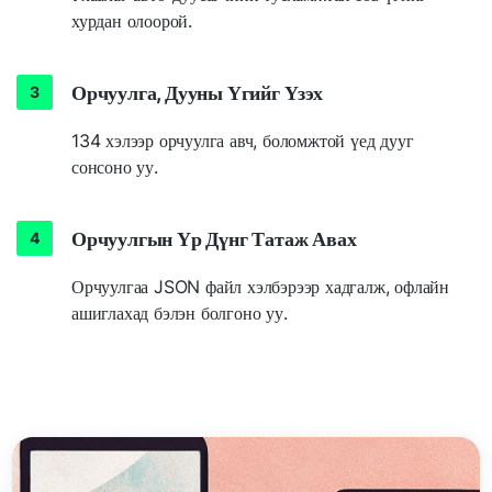
хурдан олоорой.
Орчуулга, Дууны Үгийг Үзэх
134 хэлээр орчуулга авч, боломжтой үед дууг
сонсоно уу.
Орчуулгын Үр Дүнг Татаж Авах
Орчуулгаа JSON файл хэлбэрээр хадгалж, офлайн
ашиглахад бэлэн болгоно уу.