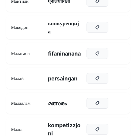
प्रतियोगिता
Майтили
📋
конкуренциј
Македон
📋
а
fifaninanana
Малагаси
📋
persaingan
Малай
📋
മത്സരം
Малаялам
📋
kompetizzjo
Мальт
📋
ni