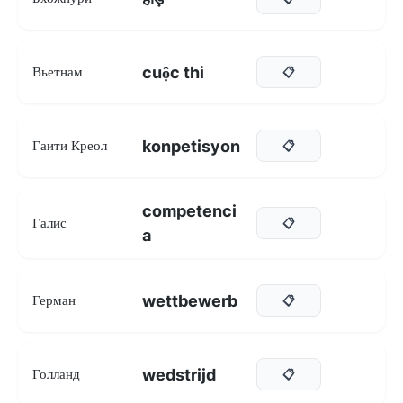
cuộc thi
Вьетнам
📋
konpetisyon
Гаити Креол
📋
competenci
Галис
📋
a
wettbewerb
Герман
📋
wedstrijd
Голланд
📋