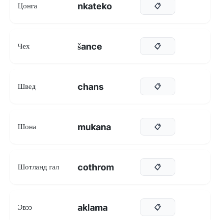
nkateko
Цонга
📋
šance
Чех
📋
chans
Швед
📋
mukana
Шона
📋
cothrom
Шотланд гал
📋
aklama
Эвээ
📋