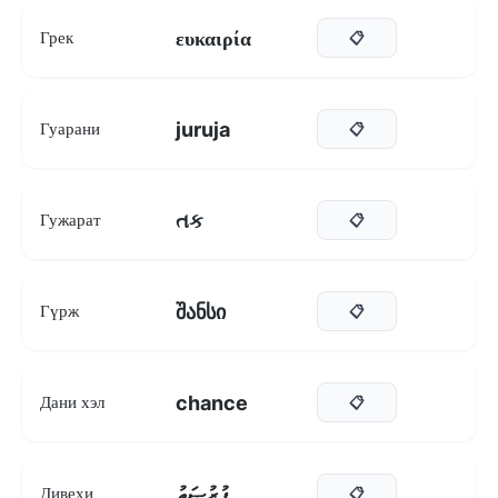
ευκαιρία
Грек
📋
juruja
Гуарани
📋
તક
Гужарат
📋
შანსი
Гүрж
📋
chance
Дани хэл
📋
ފުރުޞަތު
Дивехи
📋