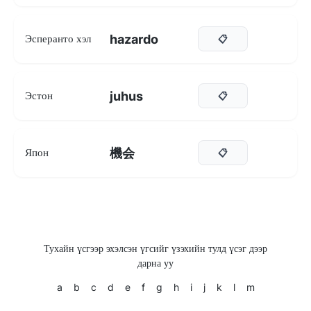
hazardo
Эсперанто хэл
📋
juhus
Эстон
📋
機会
Япон
📋
Тухайн үсгээр эхэлсэн үгсийг үзэхийн тулд үсэг дээр
дарна уу
a
b
c
d
e
f
g
h
i
j
k
l
m