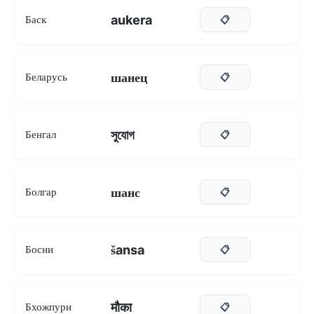
aukera
Баск
📋
шанец
Беларусь
📋
সুযোগ
Бенгал
📋
шанс
Болгар
📋
šansa
Босни
📋
मौका
Бхожпури
📋