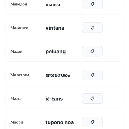
шанса
Македон
📋
vintana
Малагаси
📋
peluang
Малай
📋
അവസരം
Малаялам
📋
iċ-ċans
Мальт
📋
tupono noa
Маори
📋