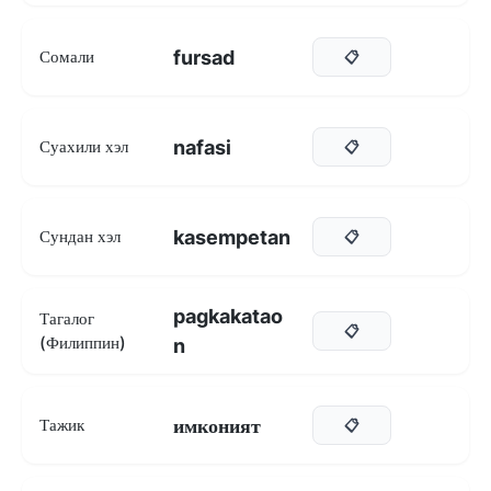
fursad
Сомали
📋
nafasi
Суахили хэл
📋
kasempetan
Сундан хэл
📋
pagkakatao
Тагалог
📋
(Филиппин)
n
имконият
Тажик
📋