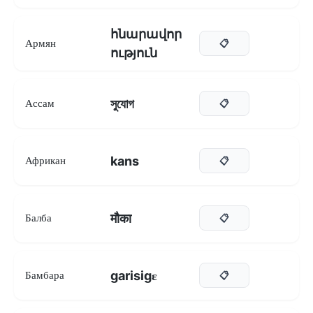
հնարավոր
Армян
📋
ություն
সুযোগ
Ассам
📋
kans
Африкан
📋
मौका
Балба
📋
garisigɛ
Бамбара
📋