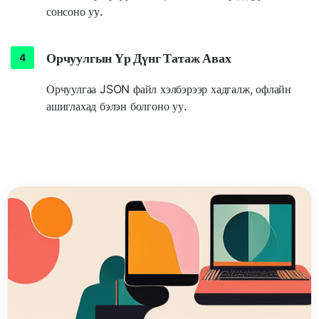
сонсоно уу.
Орчуулгын Үр Дүнг Татаж Авах
Орчуулгаа JSON файл хэлбэрээр хадгалж, офлайн
ашиглахад бэлэн болгоно уу.