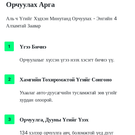
Орчуулах Арга
Аль ч Үгийг Хэдхэн Минутанд Орчуулах - Энгийн 4
Алхамтай Заавар
Үгээ Бичнэ
Орчуулахыг хүссэн үгээ нээх хэсэгт бичнэ үү.
Хамгийн Тохиромжтой Үгийг Сонгоно
Ухаалаг авто-дуусагчийн тусламжтай зөв үгийг
хурдан олоорой.
Орчуулга, Дууны Үгийг Үзэх
134 хэлээр орчуулга авч, боломжтой үед дууг