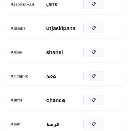
şans
Азербайжан
📋
utjaskipana
Аймара
📋
shansi
Албан
📋
ዕድል
Амхарик
📋
chance
Англи
📋
فرصة
Араб
📋