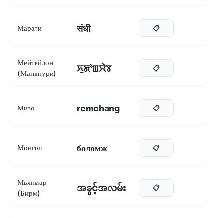
संधी
Марати
📋
Мейтейлон
ꯈꯨꯗꯣꯡꯆꯥꯕ
📋
(Манипури)
remchang
Мизо
📋
боломж
Монгол
📋
Мьянмар
အခွင့်အလမ်း
📋
(Бирм)