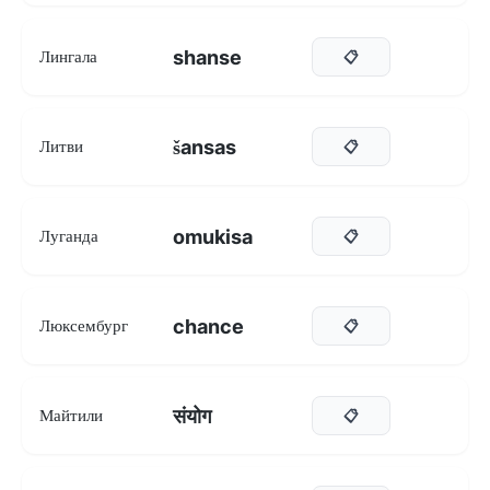
shanse
Лингала
📋
šansas
Литви
📋
omukisa
Луганда
📋
chance
Люксембург
📋
संयोग
Майтили
📋