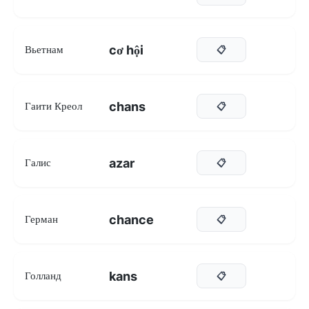
cơ hội
Вьетнам
📋
chans
Гаити Креол
📋
azar
Галис
📋
chance
Герман
📋
kans
Голланд
📋