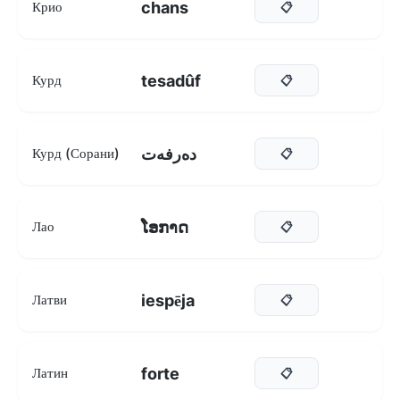
chans
Крио
📋
tesadûf
Курд
📋
دەرفەت
Курд (Сорани)
📋
ໂອກາດ
Лао
📋
iespēja
Латви
📋
forte
Латин
📋