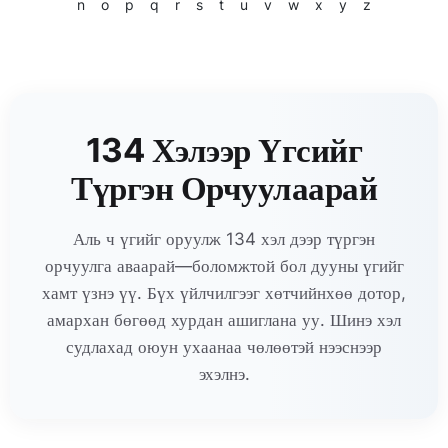
n
o
p
q
r
s
t
u
v
w
x
y
z
134 Хэлээр Үгсийг
Түргэн Орчуулаарай
Аль ч үгийг оруулж 134 хэл дээр түргэн
орчуулга аваарай—боломжтой бол дууны үгийг
хамт үзнэ үү. Бүх үйлчилгээг хөтчийнхөө дотор,
амархан бөгөөд хурдан ашиглана уу. Шинэ хэл
судлахад оюун ухаанаа чөлөөтэй нээснээр
эхэлнэ.