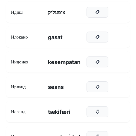
צופעליק
Идиш
📋
gasat
Илокано
📋
kesempatan
Индонез
📋
seans
Ирланд
📋
tækifæri
Исланд
📋