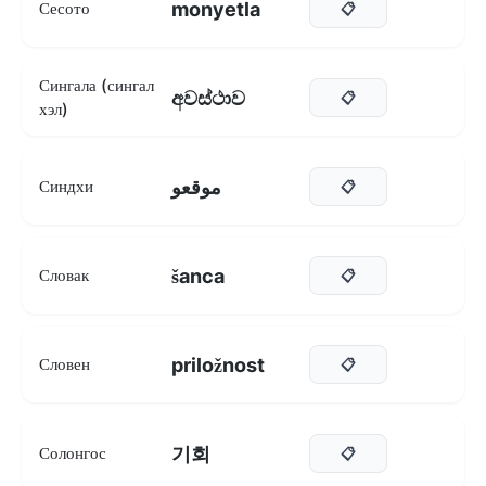
monyetla
Сесото
📋
Сингала (сингал
අවස්ථාව
📋
хэл)
موقعو
Синдхи
📋
šanca
Словак
📋
priložnost
Словен
📋
기회
Солонгос
📋