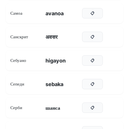
avanoa
Самоа
📋
अवसर
Санскрит
📋
higayon
Себуано
📋
sebaka
Сепеди
📋
шанса
Серби
📋