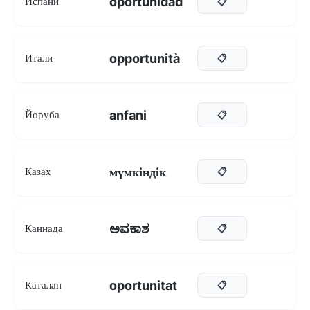
oportunidad
Испани
📋
opportunità
Итали
📋
anfani
Йоруба
📋
мүмкіндік
Казах
📋
ಅವಕಾಶ
Каннада
📋
oportunitat
Каталан
📋