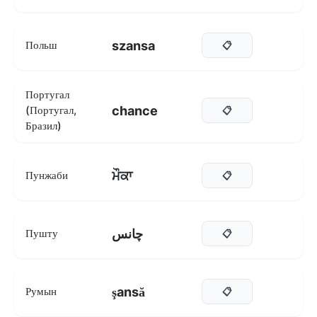
szansa
Польш
📋
Португал
chance
(Португал,
📋
Бразил)
ਮੌਕਾ
Пунжаби
📋
چانس
Пушту
📋
şansă
Румын
📋