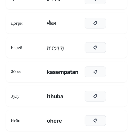
मौका
Догри
📋
הִזדַמְנוּת
Еврей
📋
kasempatan
Жава
📋
ithuba
Зулу
📋
ohere
Игбо
📋