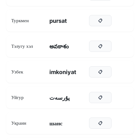
pursat
Туркмен
📋
అవకాశం
Тэлугу хэл
📋
imkoniyat
Узбек
📋
پۇرسەت
Уйгур
📋
шанс
Украин
📋