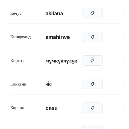
akllana
Кечуа
📋
amahirwe
Кинярванд
📋
мүмкүнчүлүк
Киргиз
📋
संद
Конкани
📋
casu
Корсик
📋