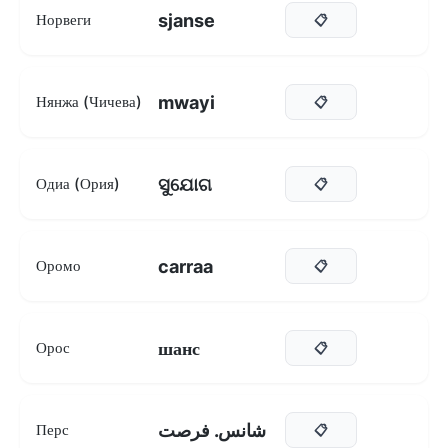
sjanse
Норвеги
📋
mwayi
Нянжа (Чичева)
📋
ସୁଯୋଗ
Одиа (Ория)
📋
carraa
Оромо
📋
шанс
Орос
📋
شانس. فرصت
Перс
📋