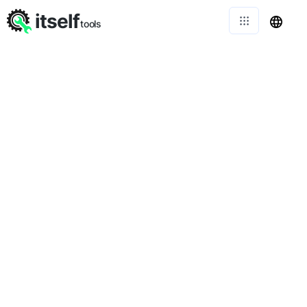
itself
tools