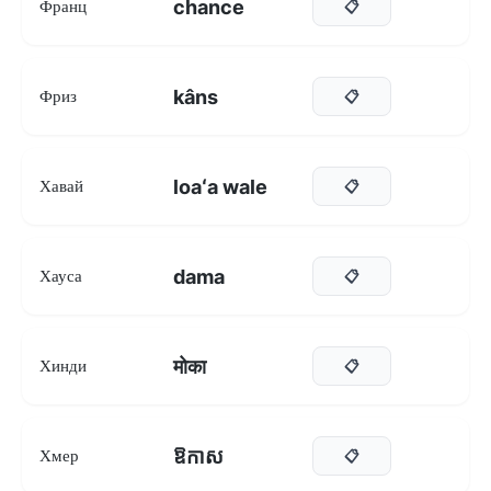
chance
Франц
📋
kâns
Фриз
📋
loaʻa wale
Хавай
📋
dama
Хауса
📋
मोका
Хинди
📋
ឱកាស
Хмер
📋