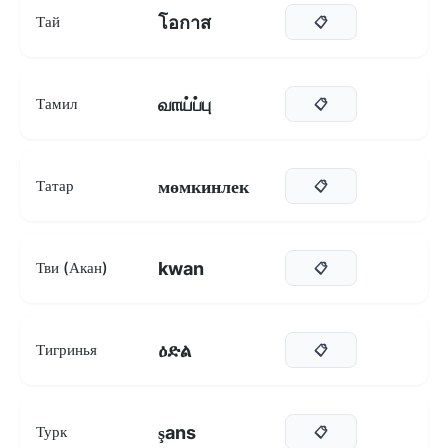
โอกาส
Тай
📋
வாய்ப்பு
Тамил
📋
мөмкинлек
Татар
📋
kwan
Тви (Акан)
📋
ዕድል
Тигринья
📋
şans
Турк
📋