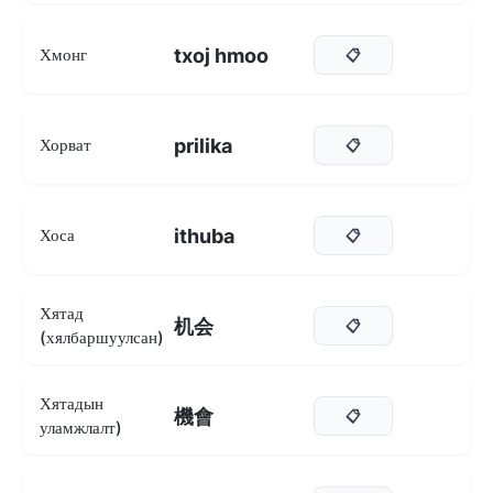
txoj hmoo
Хмонг
📋
prilika
Хорват
📋
ithuba
Хоса
📋
Хятад
机会
📋
(хялбаршуулсан)
Хятадын
機會
📋
уламжлалт)