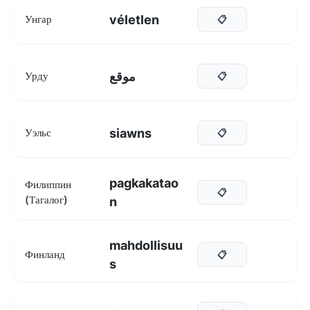
véletlen
Унгар
📋
موقع
Урду
📋
siawns
Уэльс
📋
pagkakatao
Филиппин
📋
(Тагалог)
n
mahdollisuu
Финланд
📋
s