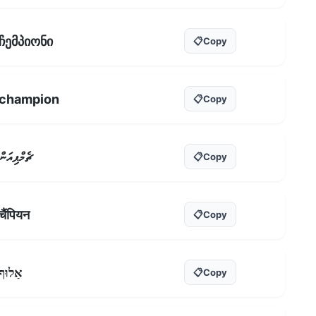
ჩემპიონი
📋
Copy
champion
📋
Copy
ޗެމްޕިއަން
📋
Copy
चैंपियन
📋
Copy
אַלוּף
📋
Copy