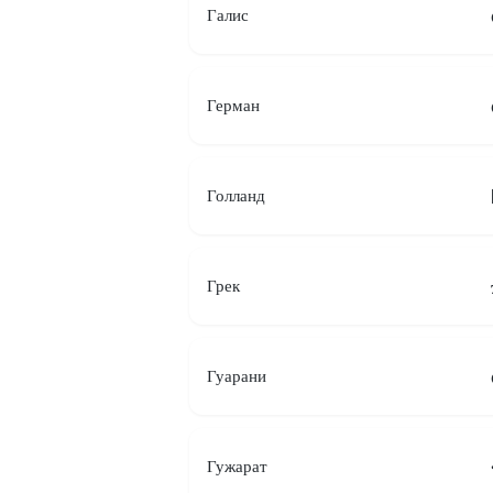
Галис
Герман
Голланд
Грек
Гуарани
Гужарат