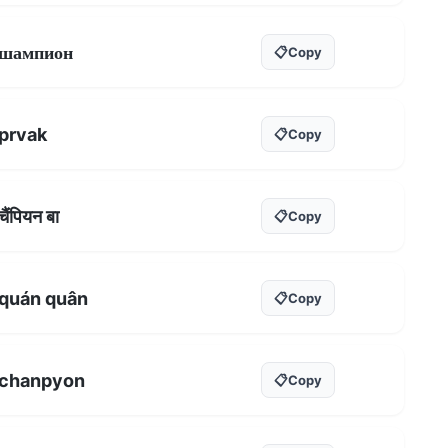
шампион
📋
Copy
prvak
📋
Copy
चैंपियन बा
📋
Copy
quán quân
📋
Copy
chanpyon
📋
Copy