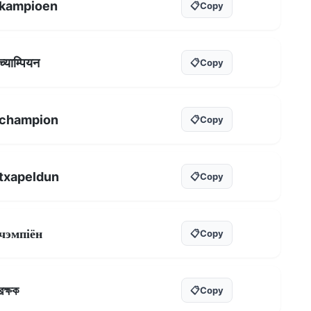
kampioen
📋
Copy
च्याम्पियन
📋
Copy
champion
📋
Copy
txapeldun
📋
Copy
чэмпіён
📋
Copy
রক্ষক
📋
Copy