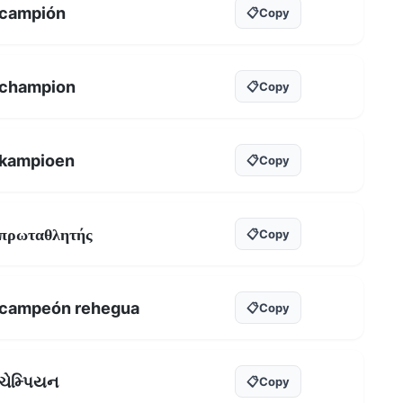
campión
📋
Copy
champion
📋
Copy
kampioen
📋
Copy
πρωταθλητής
📋
Copy
campeón rehegua
📋
Copy
ચેમ્પિયન
📋
Copy