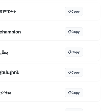
ሻምፒዮን
📋
Copy
champion
📋
Copy
بطل
📋
Copy
չեմպիոն
📋
Copy
চেম্পিয়ন
📋
Copy