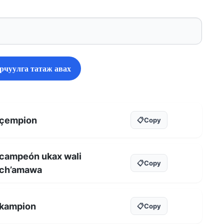
рчуулга татаж авах
çempion
📋
Copy
campeón ukax wali
📋
Copy
ch’amawa
kampion
📋
Copy