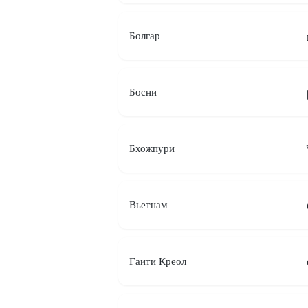
Болгар
Босни
Бхожпури
Вьетнам
Гаити Креол