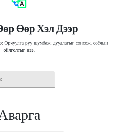
Өөр Өөр Хэл Дээр
ээ: Орчуулга руу шумбаж, дуудлагыг сонсож, соёлын
ойлголтыг нээ.
х
Аварга