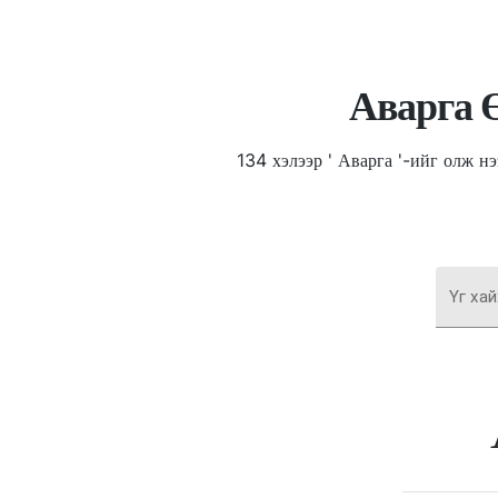
Аварга 
134 хэлээр ' Аварга '-ийг олж н
Үг хай