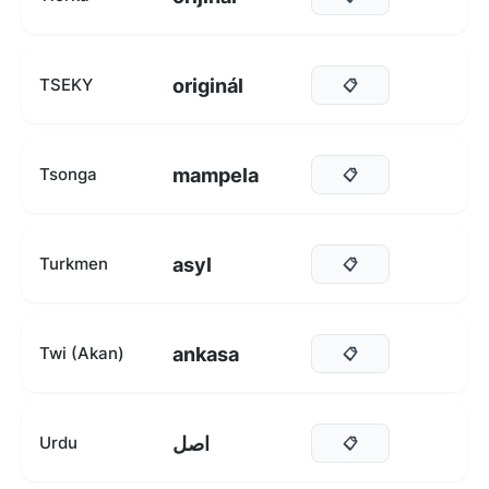
originál
TSEKY
📋
mampela
Tsonga
📋
asyl
Turkmen
📋
ankasa
Twi (Akan)
📋
اصل
Urdu
📋