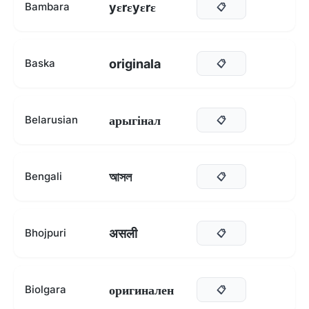
yɛrɛyɛrɛ
Bambara
📋
originala
Baska
📋
арыгінал
Belarusian
📋
আসল
Bengali
📋
असली
Bhojpuri
📋
оригинален
Biolgara
📋