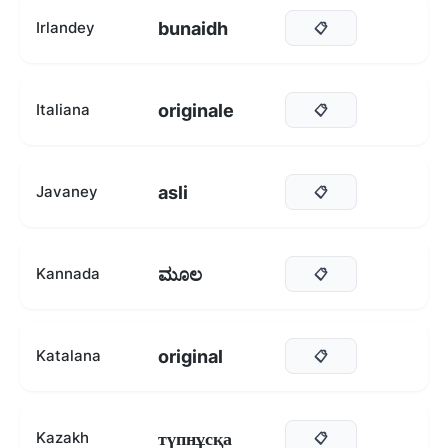
bunaidh
Irlandey
📋
originale
Italiana
📋
asli
Javaney
📋
ಮೂಲ
Kannada
📋
original
Katalana
📋
түпнұсқа
Kazakh
📋