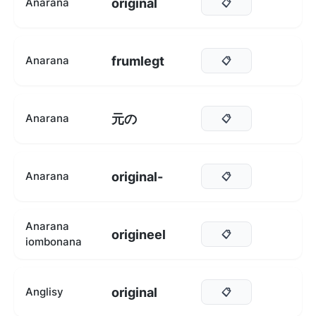
original
Anarana
📋
frumlegt
Anarana
📋
元の
Anarana
📋
original-
Anarana
📋
Anarana
origineel
📋
iombonana
original
Anglisy
📋