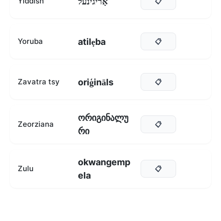
אָריגינעל
Yiddish
📋
atilẹba
Yoruba
📋
oriģināls
Zavatra tsy
📋
ორიგინალუ
Zeorziana
📋
რი
okwangemp
Zulu
📋
ela