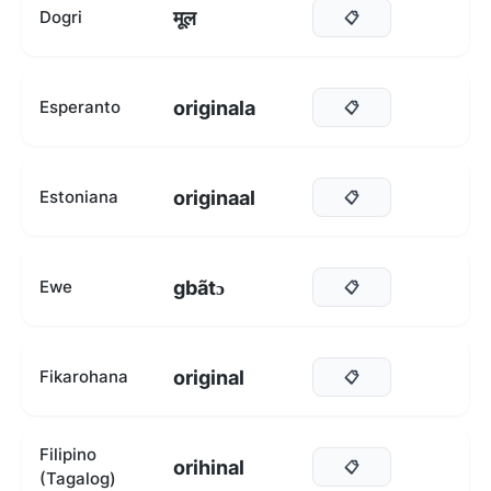
मूल
Dogri
📋
originala
Esperanto
📋
originaal
Estoniana
📋
gbãtɔ
Ewe
📋
original
Fikarohana
📋
Filipino
orihinal
📋
(Tagalog)