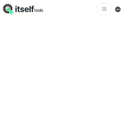
itself
tools