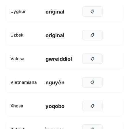
original
Uyghur
📋
original
Uzbek
📋
gwreiddiol
Valesa
📋
nguyên
Vietnamiana
📋
yoqobo
Xhosa
📋