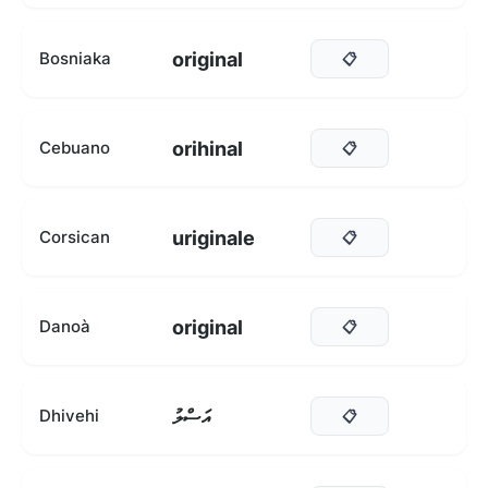
original
Bosniaka
📋
orihinal
Cebuano
📋
uriginale
Corsican
📋
original
Danoà
📋
އަސްލު
Dhivehi
📋