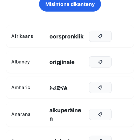
Misintona dikanteny
oorspronklik
Afrikaans
📋
origjinale
Albaney
📋
ኦሪጅናል
Amharic
📋
alkuperäine
Anarana
📋
n