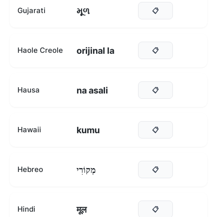
મૂળ
Gujarati
📋
orijinal la
Haole Creole
📋
na asali
Hausa
📋
kumu
Hawaii
📋
מְקוֹרִי
Hebreo
📋
मूल
Hindi
📋