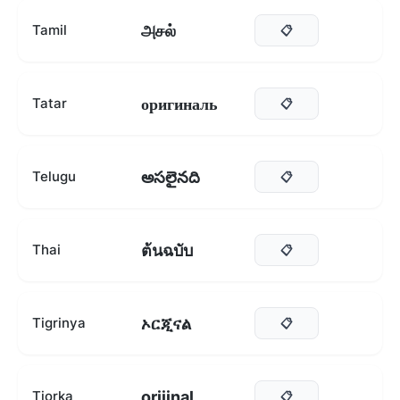
அசல்
Tamil
📋
оригиналь
Tatar
📋
అసలైనది
Telugu
📋
ต้นฉบับ
Thai
📋
ኦርጂናል
Tigrinya
📋
orijinal
Tiorka
📋