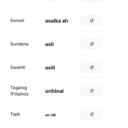
asalka ah
Somali
📋
asli
Sundana
📋
asili
Swahili
📋
Tagalog
orihinal
📋
(Filipino)
аслӣ
Tajik
📋