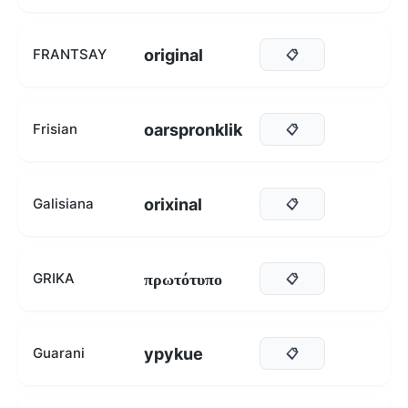
original
FRANTSAY
📋
oarspronklik
Frisian
📋
orixinal
Galisiana
📋
πρωτότυπο
GRIKA
📋
ypykue
Guarani
📋