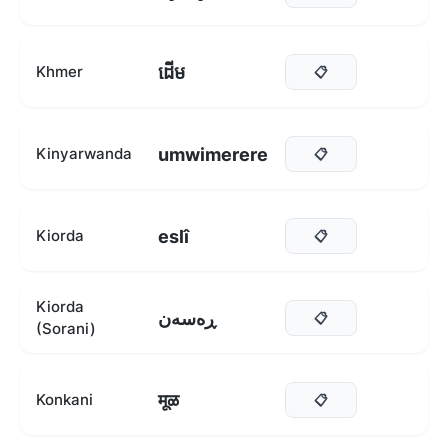
ដើម
Khmer
📋
umwimerere
Kinyarwanda
📋
eslî
Kiorda
📋
Kiorda
ڕەسەن
📋
(Sorani)
मूळ
Konkani
📋