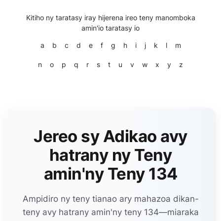
Kitiho ny taratasy iray hijerena ireo teny manomboka
amin'io taratasy io
a
b
c
d
e
f
g
h
i
j
k
l
m
n
o
p
q
r
s
t
u
v
w
x
y
z
Jereo sy Adikao avy
hatrany ny Teny
amin'ny Teny 134
Ampidiro ny teny tianao ary mahazoa dikan-
teny avy hatrany amin'ny teny 134—miaraka