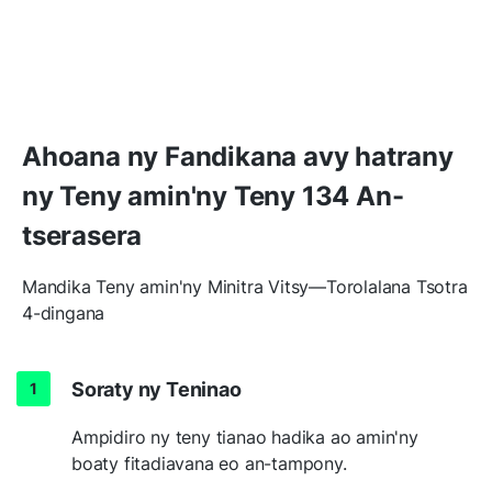
Ahoana ny Fandikana avy hatrany
ny Teny amin'ny Teny 134 An-
tserasera
Mandika Teny amin'ny Minitra Vitsy—Torolalana Tsotra
4-dingana
Soraty ny Teninao
Ampidiro ny teny tianao hadika ao amin'ny
boaty fitadiavana eo an-tampony.