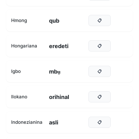
qub
Hmong
📋
eredeti
Hongariana
📋
mbụ
Igbo
📋
orihinal
Ilokano
📋
asli
Indonezianina
📋