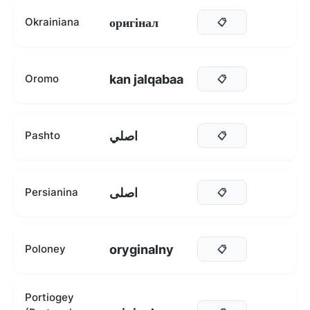
оригінал
Okrainiana
📋
kan jalqabaa
Oromo
📋
اصلي
Pashto
📋
اصلی
Persianina
📋
oryginalny
Poloney
📋
Portiogey