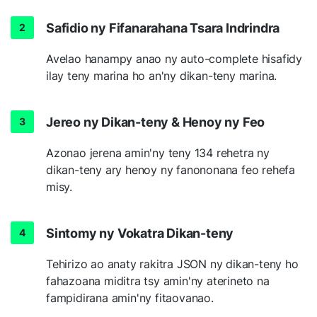
Safidio ny Fifanarahana Tsara Indrindra
Avelao hanampy anao ny auto-complete hisafidy
ilay teny marina ho an'ny dikan-teny marina.
Jereo ny Dikan-teny & Henoy ny Feo
Azonao jerena amin'ny teny 134 rehetra ny
dikan-teny ary henoy ny fanononana feo rehefa
misy.
Sintomy ny Vokatra Dikan-teny
Tehirizo ao anaty rakitra JSON ny dikan-teny ho
fahazoana miditra tsy amin'ny aterineto na
fampidirana amin'ny fitaovanao.