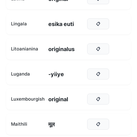
esika euti
Lingala
📋
originalus
Litoanianina
📋
-yiiye
Luganda
📋
original
Luxembourgish
📋
मूल
Maithili
📋