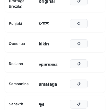
original
(Portugal,
📋
Brezila)
ਅਸਲ
Punjabi
📋
kikin
Quechua
📋
оригинал
Rosiana
📋
amataga
Samoanina
📋
मूल
Sanskrit
📋