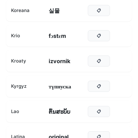
실물
Koreana
📋
fɔstɛm
Krio
📋
izvornik
Kroaty
📋
түпнуска
Kyrgyz
📋
ຕົ້ນສະບັບ
Lao
📋
original
Latina
📋