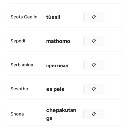
tùsail
Scots Gaelic
📋
mathomo
Sepedi
📋
оригинал
Serbianina
📋
ea pele
Sesotho
📋
chepakutan
Shona
📋
ga