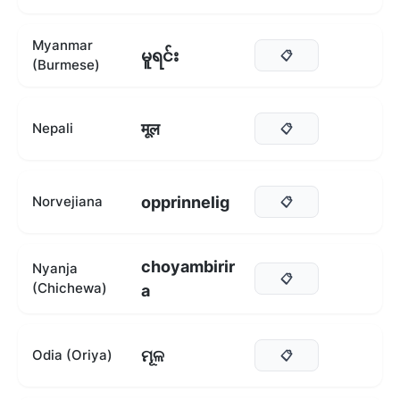
Myanmar
မူရင်း
📋
(Burmese)
मूल
Nepali
📋
opprinnelig
Norvejiana
📋
choyambirir
Nyanja
📋
(Chichewa)
a
ମୂଳ
Odia (Oriya)
📋