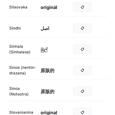
originál
Silaovaka
📋
اصل
Sindhi
📋
Sinhala
මුල්
📋
(Sinhalese)
Sinoa (nentin-
原版的
📋
drazana)
Sinoa
原版的
📋
(Notsotra)
original
Slovenianina
📋