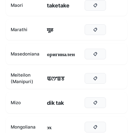
taketake
Maori
📋
मूळ
Marathi
📋
оригинален
Masedoniana
📋
Meiteilon
ꯑꯁꯦꯡꯕ
📋
(Manipuri)
dik tak
Mizo
📋
эх
Mongoliana
📋