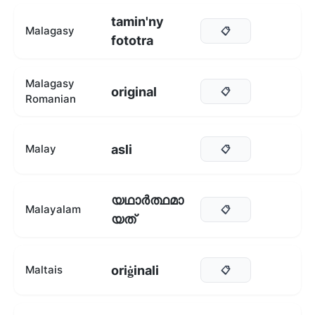
tamin'ny
Malagasy
📋
fototra
Malagasy
original
📋
Romanian
asli
Malay
📋
യഥാർത്ഥമാ
Malayalam
📋
യത്
oriġinali
Maltais
📋