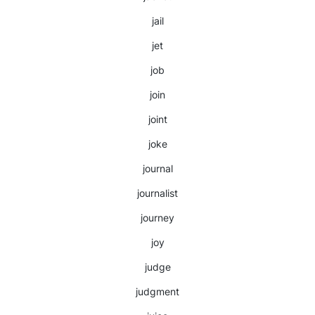
jail
jet
job
join
joint
joke
journal
journalist
journey
joy
judge
judgment