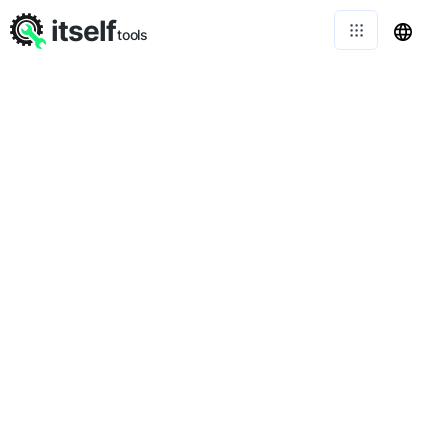
itself
tools