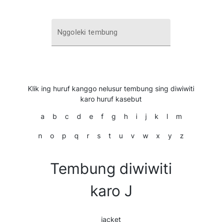
Nggoleki tembung
Klik ing huruf kanggo nelusur tembung sing diwiwiti
karo huruf kasebut
a
b
c
d
e
f
g
h
i
j
k
l
m
n
o
p
q
r
s
t
u
v
w
x
y
z
Tembung diwiwiti
karo J
jacket