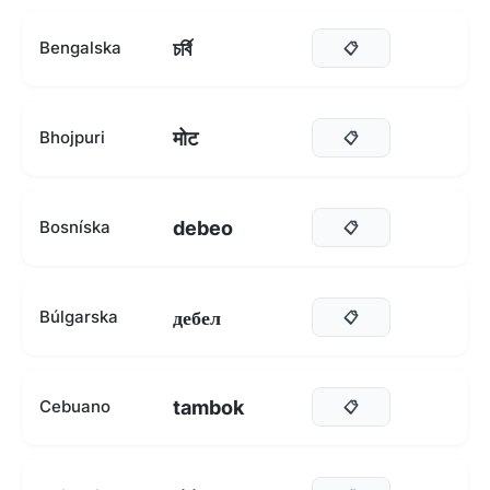
চর্বি
Bengalska
📋
मोट
Bhojpuri
📋
debeo
Bosníska
📋
дебел
Búlgarska
📋
tambok
Cebuano
📋