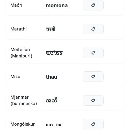
momona
Maórí
📋
चरबी
Marathi
📋
Meiteilon
ꯑꯅꯣꯏꯕ
📋
(Manipuri)
thau
Mizo
📋
Mjanmar
အဆီ
📋
(burmneska)
өөх тос
Mongólskur
📋