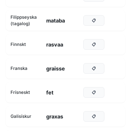
Filippseyska
mataba
📋
(tagalog)
rasvaa
Finnskt
📋
graisse
Franska
📋
fet
Frísneskt
📋
graxas
Galisískur
📋