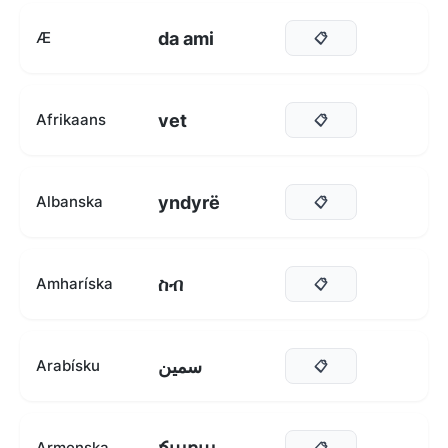
da ami
Æ
📋
vet
Afrikaans
📋
yndyrë
Albanska
📋
ስብ
Amharíska
📋
سمين
Arabísku
📋
Armenska
📋