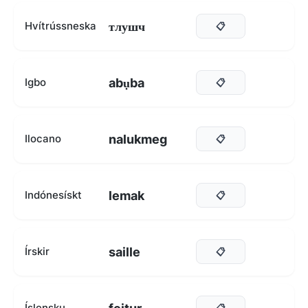
тлушч
Hvítrússneska
📋
abụba
Igbo
📋
nalukmeg
Ilocano
📋
lemak
Indónesískt
📋
saille
Írskir
📋
Íslensku
📋