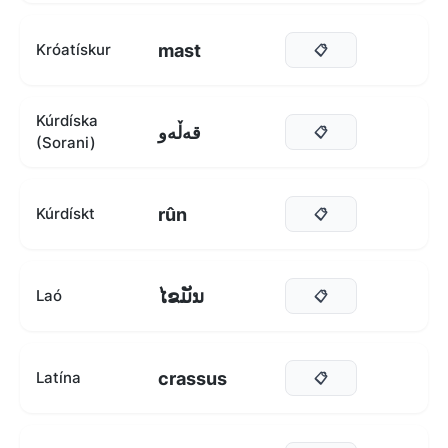
mast
Króatískur
📋
Kúrdíska
قەڵەو
📋
(Sorani)
rûn
Kúrdískt
📋
ໄຂມັນ
Laó
📋
crassus
Latína
📋