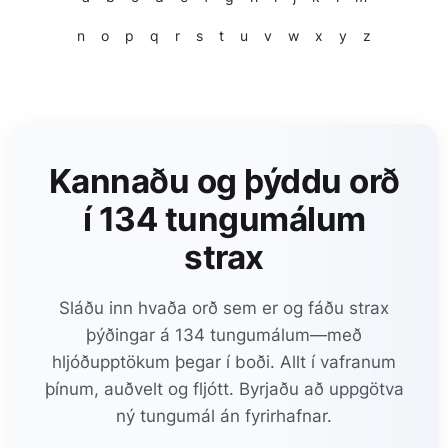
n
o
p
q
r
s
t
u
v
w
x
y
z
Kannaðu og þýddu orð
í 134 tungumálum
strax
Sláðu inn hvaða orð sem er og fáðu strax
þýðingar á 134 tungumálum—með
hljóðupptökum þegar í boði. Allt í vafranum
þínum, auðvelt og fljótt. Byrjaðu að uppgötva
ný tungumál án fyrirhafnar.