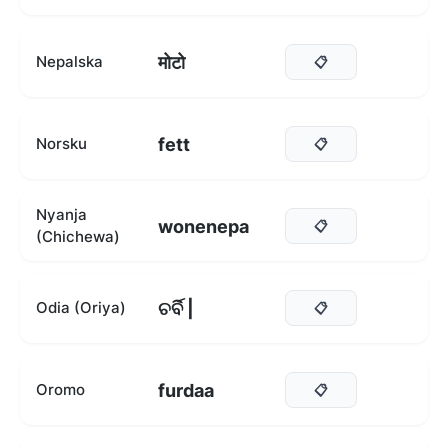
मोटो
Nepalska
📋
fett
Norsku
📋
Nyanja
wonenepa
📋
(Chichewa)
ଚର୍ବି |
Odia (Oriya)
📋
furdaa
Oromo
📋