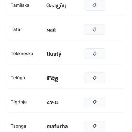
கொழுப்பு
Tamílska
📋
май
Tatar
📋
tlustý
Tékkneska
📋
కొవ్వు
Telúgú
📋
ረጒድ
Tígrinja
📋
mafurha
Tsonga
📋