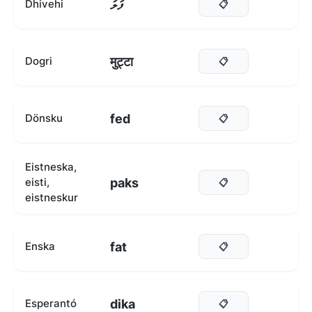
ފަލަ
Dhivehi
📋
मुट्टा
Dogri
📋
fed
Dönsku
📋
Eistneska,
paks
eisti,
📋
eistneskur
fat
Enska
📋
dika
Esperantó
📋