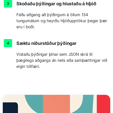
Skoðaðu þýðingar og hlustaðu á hljóð
Fáðu aðgang að þýðingum á öllum 134
tungumálum og heyrðu hljóðupptökur þegar þær
eru í boði.
Sæktu niðurstöður þýðingar
Vistaðu þýðingar þínar sem JSON skrá til
þægilegs aðgangs án nets eða samþættingar við
eigin tólfæri.