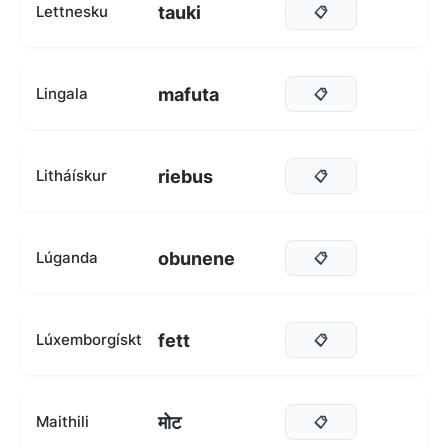
tauki
Lettnesku
📋
mafuta
Lingala
📋
riebus
Litháískur
📋
obunene
Lúganda
📋
fett
Lúxemborgískt
📋
मोट
Maithili
📋