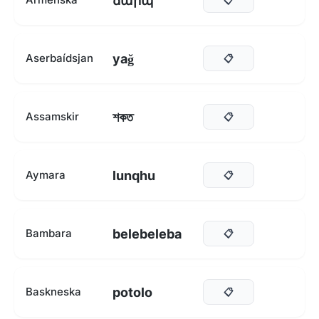
ճարպ
yağ
Aserbaídsjan
📋
শকত
Assamskir
📋
lunqhu
Aymara
📋
belebeleba
Bambara
📋
potolo
Baskneska
📋