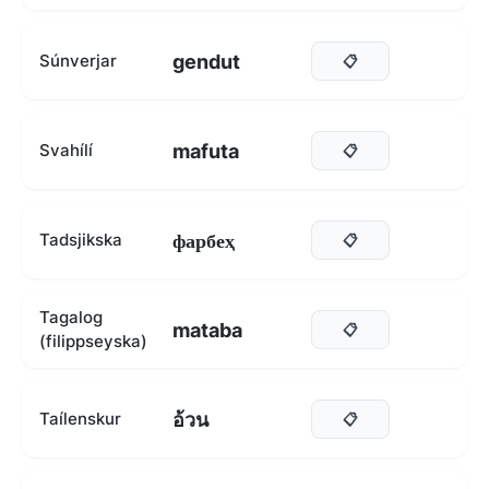
gendut
Súnverjar
📋
mafuta
Svahílí
📋
фарбеҳ
Tadsjikska
📋
Tagalog
mataba
📋
(filippseyska)
อ้วน
Taílenskur
📋