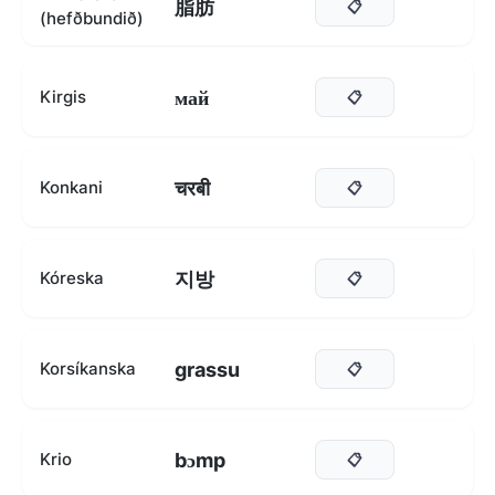
脂肪
📋
(hefðbundið)
май
Kirgis
📋
चरबी
Konkani
📋
지방
Kóreska
📋
grassu
Korsíkanska
📋
bɔmp
Krio
📋