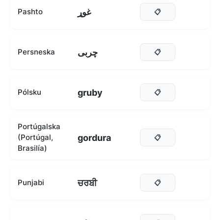
غوړ
Pashto
📋
چربی
Persneska
📋
gruby
Pólsku
📋
Portúgalska
gordura
(Portúgal,
📋
Brasilía)
ਚਰਬੀ
Punjabi
📋