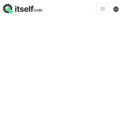
itself
tools