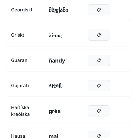
მსუქანი
Georgískt
📋
λίπος
Grískt
📋
ñandy
Guarani
📋
ચરબી
Gujarati
📋
Haítíska
grès
📋
kreólska
mai
Hausa
📋