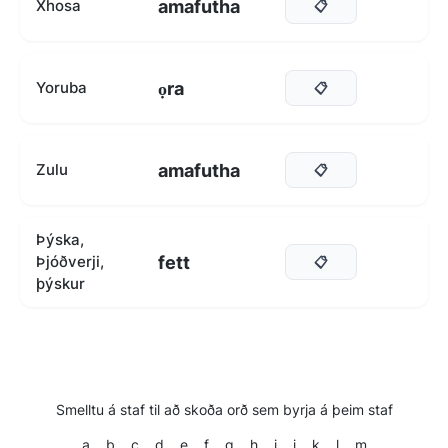
amafutha
Xhosa
📋
ọra
Yoruba
📋
amafutha
Zulu
📋
Þýska,
fett
Þjóðverji,
📋
þýskur
Smelltu á staf til að skoða orð sem byrja á þeim staf
a
b
c
d
e
f
g
h
i
j
k
l
m