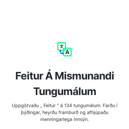
Feitur Á Mismunandi
Tungumálum
Uppgötvaðu „ Feitur “ á 134 tungumálum: Farðu í
þýðingar, heyrðu framburð og afhjúpaðu
menningarlega innsýn.