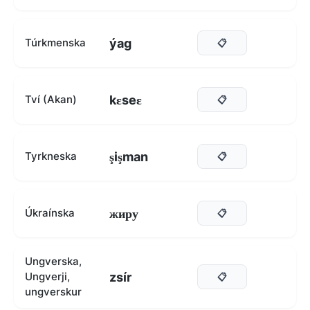
ýag
Túrkmenska
📋
kɛseɛ
Tví (Akan)
📋
şişman
Tyrkneska
📋
жиру
Úkraínska
📋
Ungverska,
zsír
Ungverji,
📋
ungverskur