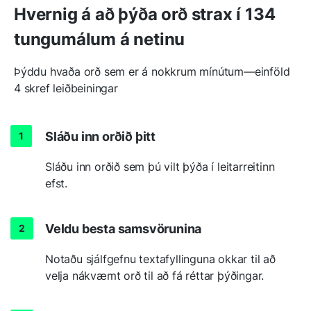
Hvernig á að þýða orð strax í 134
tungumálum á netinu
Þýddu hvaða orð sem er á nokkrum mínútum—einföld
4 skref leiðbeiningar
Sláðu inn orðið þitt
Sláðu inn orðið sem þú vilt þýða í leitarreitinn
efst.
Veldu besta samsvörunina
Notaðu sjálfgefnu textafyllinguna okkar til að
velja nákvæmt orð til að fá réttar þýðingar.