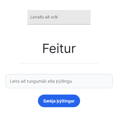
Leitaðu að orði
Feitur
Sækja þýðingar