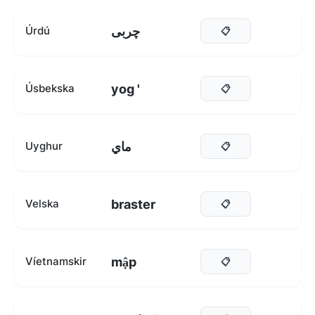
چربی
Úrdú
📋
yog '
Úsbekska
📋
ماي
Uyghur
📋
braster
Velska
📋
mập
Víetnamskir
📋