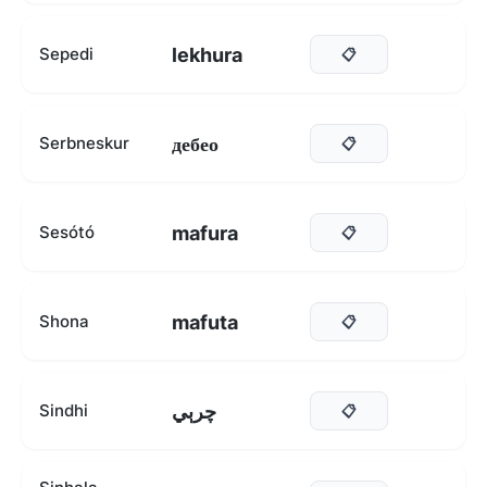
lekhura
Sepedi
📋
дебео
Serbneskur
📋
mafura
Sesótó
📋
mafuta
Shona
📋
چرٻي
Sindhi
📋