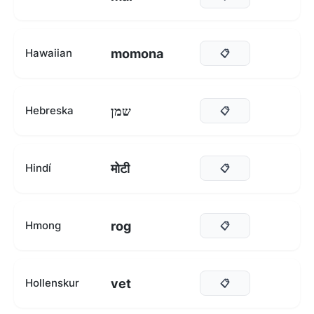
momona
Hawaiian
📋
שמן
Hebreska
📋
मोटी
Hindí
📋
rog
Hmong
📋
vet
Hollenskur
📋