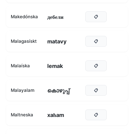
дебели
Makedónska
📋
matavy
Malagasískt
📋
lemak
Malaíska
📋
കൊഴുപ്പ്
Malayalam
📋
xaħam
Maltneska
📋