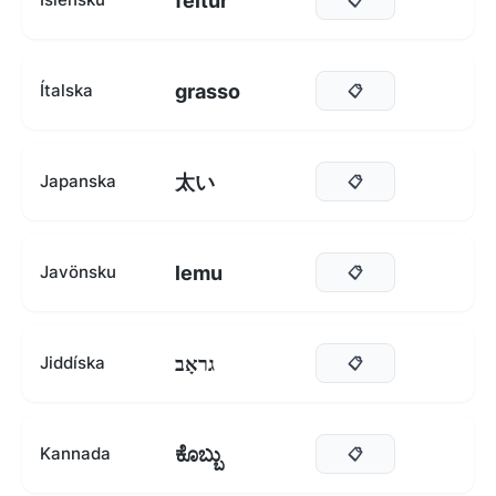
feitur
grasso
Ítalska
📋
太い
Japanska
📋
lemu
Javönsku
📋
גראָב
Jiddíska
📋
ಕೊಬ್ಬು
Kannada
📋