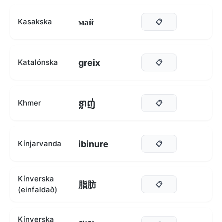
май
Kasakska
📋
greix
Katalónska
📋
ខ្លាញ់
Khmer
📋
ibinure
Kínjarvanda
📋
Kínverska
脂肪
📋
(einfaldað)
Kínverska