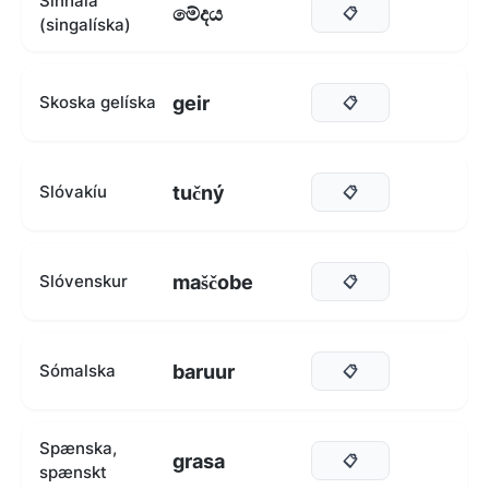
Sinhala
මේදය
📋
(singalíska)
geir
Skoska gelíska
📋
tučný
Slóvakíu
📋
maščobe
Slóvenskur
📋
baruur
Sómalska
📋
Spænska,
grasa
📋
spænskt