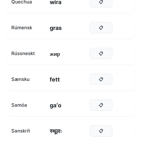
wira
Quechua
📋
gras
Rúmensk
📋
жир
Rússneskt
📋
fett
Sænsku
📋
gaʻo
Samóa
📋
स्थूलः
Sanskrít
📋