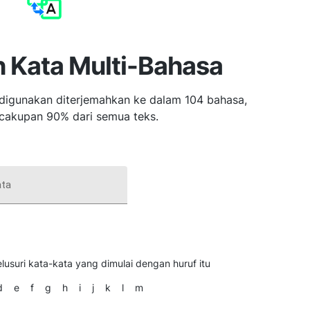
 Kata Multi-Bahasa
digunakan diterjemahkan ke dalam 104 bahasa,
cakupan 90% dari semua teks.
ata
lusuri kata-kata yang dimulai dengan huruf itu
d
e
f
g
h
i
j
k
l
m