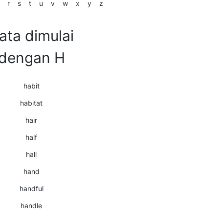
r
s
t
u
v
w
x
y
z
ata dimulai
dengan H
habit
habitat
hair
half
hall
hand
handful
handle