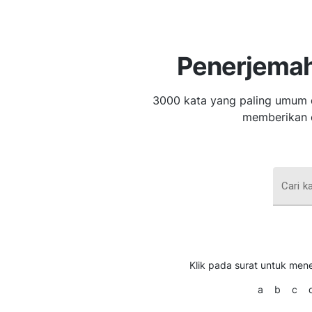
Penerjemah
3000 kata yang paling umum 
memberikan 
Cari k
Klik pada surat untuk mene
a
b
c