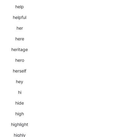
help
helpful
her
here
heritage
hero
herself
hey
hi
hide
high
highlight
highly