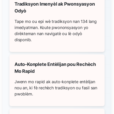
Tradiksyon Imenyèl ak Pwonsyasyon
Odyò
Tape mo ou epi wè tradiksyon nan 134 lang
imedyatman. Koute pwononsyasyon yo
dirèkteman nan navigatè ou lè odyò
disponib.
Auto-Konplete Entèlijan pou Rechèch
Mo Rapid
Jwenn mo rapid ak auto-konplete entèlijan
nou an, ki fè rechèch tradiksyon ou fasil san
pwoblèm.