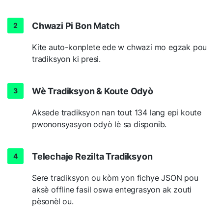
Chwazi Pi Bon Match
Kite auto-konplete ede w chwazi mo egzak pou
tradiksyon ki presi.
Wè Tradiksyon & Koute Odyò
Aksede tradiksyon nan tout 134 lang epi koute
pwononsyasyon odyò lè sa disponib.
Telechaje Rezilta Tradiksyon
Sere tradiksyon ou kòm yon fichye JSON pou
aksè offline fasil oswa entegrasyon ak zouti
pèsonèl ou.