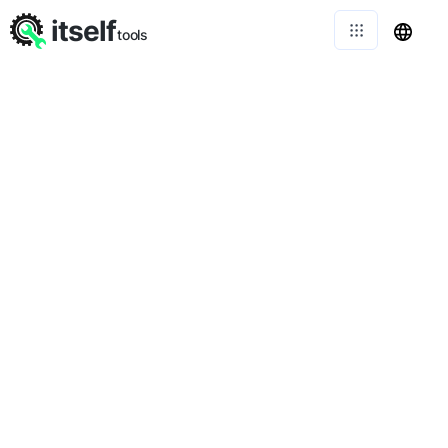
itself
tools