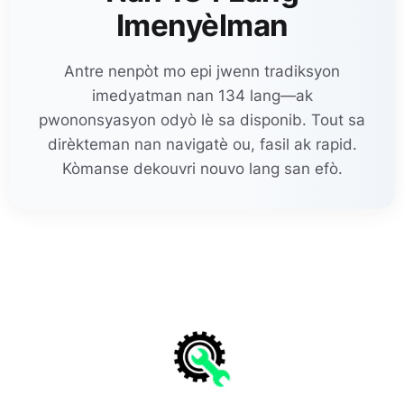
Imenyèlman
Antre nenpòt mo epi jwenn tradiksyon
imedyatman nan 134 lang—ak
pwononsyasyon odyò lè sa disponib. Tout sa
dirèkteman nan navigatè ou, fasil ak rapid.
Kòmanse dekouvri nouvo lang san efò.