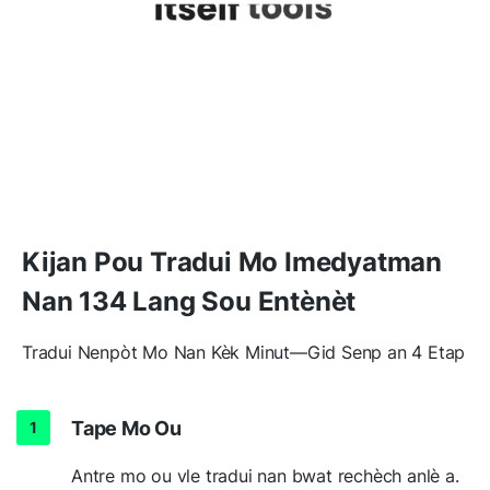
Kijan Pou Tradui Mo Imedyatman
Nan 134 Lang Sou Entènèt
Tradui Nenpòt Mo Nan Kèk Minut—Gid Senp an 4 Etap
Tape Mo Ou
Antre mo ou vle tradui nan bwat rechèch anlè a.