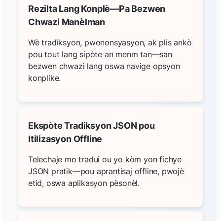
Rezilta Lang Konplè—Pa Bezwen
Chwazi Manèlman
Wè tradiksyon, pwononsyasyon, ak plis ankò
pou tout lang sipòte an menm tan—san
bezwen chwazi lang oswa navige opsyon
konplike.
Ekspòte Tradiksyon JSON pou
Itilizasyon Offline
Telechaje mo tradui ou yo kòm yon fichye
JSON pratik—pou aprantisaj offline, pwojè
etid, oswa aplikasyon pèsonèl.