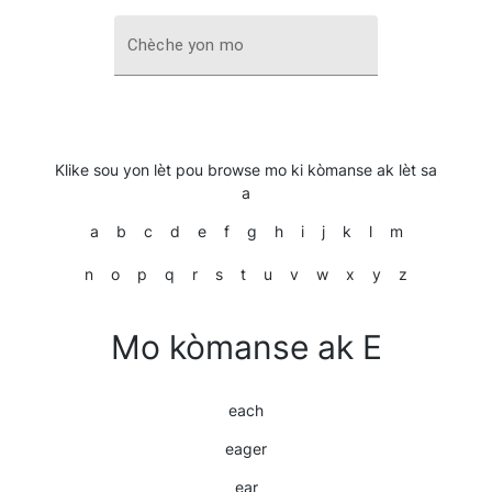
Chèche yon mo
Klike sou yon lèt pou browse mo ki kòmanse ak lèt sa
a
a
b
c
d
e
f
g
h
i
j
k
l
m
n
o
p
q
r
s
t
u
v
w
x
y
z
Mo kòmanse ak E
each
eager
ear