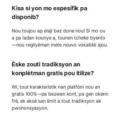
Kisa si yon mo espesifik pa
disponib?
Nou toujou ap elaji baz done nou! Si mo ou
a pa ladan kounye a, tounen tcheke byento
—nou regilyèman mete nouvo vokabilè ajou.
Èske zouti tradiksyon an
konplètman gratis pou itilize?
Wi, tout karakteristik nan platfòm nou an
gratis 100%—pa bezwen kont, pa gen okenn
frè, ak aksè san limit a tout tradiksyon ak
pwononsyasyon.