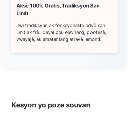
Aksè 100% Gratis, Tradiksyon San
Limit
Jwi tradiksyon ak fonksyonalite odyò san
limit ak frè. Ideyal pou elèv lang, pwofesè,
vwayajè, ak amater lang atravè lemond.
Kesyon yo poze souvan