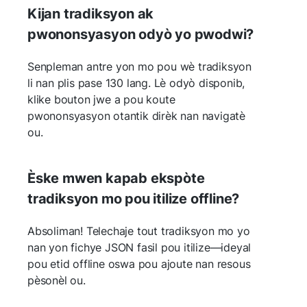
Kijan tradiksyon ak
pwononsyasyon odyò yo pwodwi?
Senpleman antre yon mo pou wè tradiksyon
li nan plis pase 130 lang. Lè odyò disponib,
klike bouton jwe a pou koute
pwononsyasyon otantik dirèk nan navigatè
ou.
Èske mwen kapab ekspòte
tradiksyon mo pou itilize offline?
Absoliman! Telechaje tout tradiksyon mo yo
nan yon fichye JSON fasil pou itilize—ideyal
pou etid offline oswa pou ajoute nan resous
pèsonèl ou.