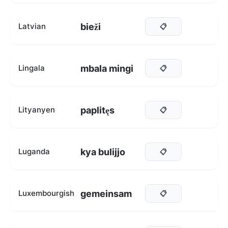
bieži
Latvian
📋
mbala mingi
Lingala
📋
paplitęs
Lityanyen
📋
kya bulijjo
Luganda
📋
gemeinsam
Luxembourgish
📋