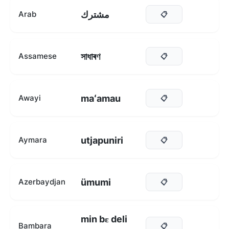
مشترك
Arab
📋
সাধাৰণ
Assamese
📋
maʻamau
Awayi
📋
utjapuniri
Aymara
📋
ümumi
Azerbaydjan
📋
min bɛ deli
Bambara
📋