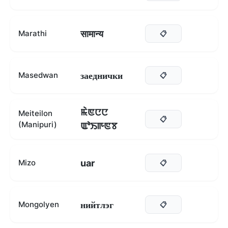
सामान्य
Marathi
📋
заеднички
Masedwan
📋
ꯃꯥꯟꯅꯅ
Meiteilon
📋
(Manipuri)
ꯑꯣꯏꯒꯟꯕ
uar
Mizo
📋
нийтлэг
Mongolyen
📋