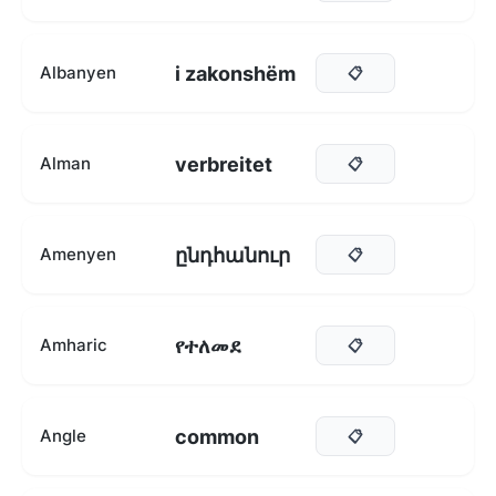
i zakonshëm
Albanyen
📋
verbreitet
Alman
📋
ընդհանուր
Amenyen
📋
የተለመደ
Amharic
📋
common
Angle
📋