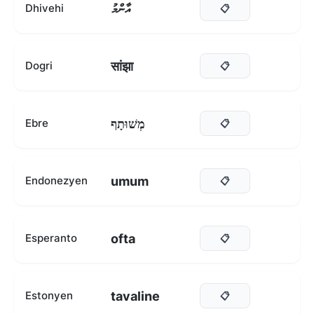
އާންމު
Dhivehi
📋
सांझा
Dogri
📋
מְשׁוּתָף
Ebre
📋
umum
Endonezyen
📋
ofta
Esperanto
📋
tavaline
Estonyen
📋