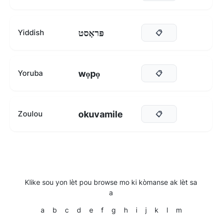
פּראָסט
Yiddish
📋
wọpọ
Yoruba
📋
okuvamile
Zoulou
📋
Klike sou yon lèt pou browse mo ki kòmanse ak lèt sa
a
a
b
c
d
e
f
g
h
i
j
k
l
m