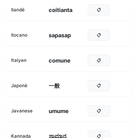
coitianta
Ilandè
📋
sapasap
Ilocano
📋
comune
Italyen
📋
一般
Japonè
📋
umume
Javanese
📋
ಸಾಮಾನ್ಯ
Kannada
📋