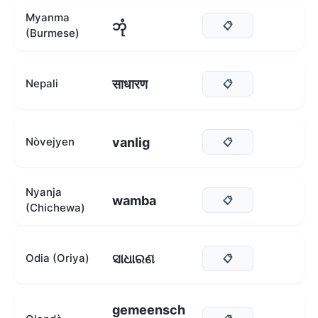
Myanma
ဘုံ
📋
(Burmese)
साधारण
Nepali
📋
vanlig
Nòvejyen
📋
Nyanja
wamba
📋
(Chichewa)
ସାଧାରଣ
Odia (Oriya)
📋
gemeensch