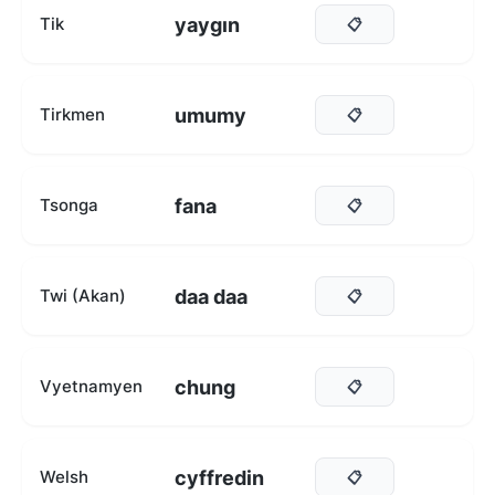
yaygın
Tik
📋
umumy
Tirkmen
📋
fana
Tsonga
📋
daa daa
Twi (Akan)
📋
chung
Vyetnamyen
📋
cyffredin
Welsh
📋