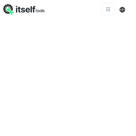
itself
tools