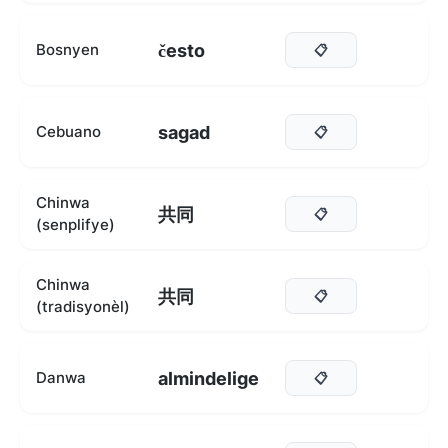
često
Bosnyen
📋
sagad
Cebuano
📋
Chinwa
共同
📋
(senplifye)
Chinwa
共同
📋
(tradisyonèl)
almindelige
Danwa
📋