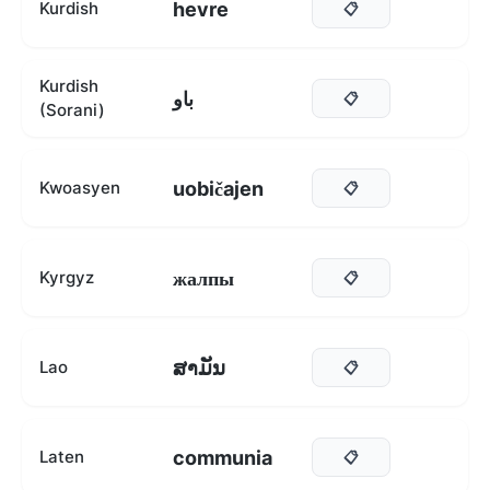
hevre
Kurdish
📋
Kurdish
باو
📋
(Sorani)
uobičajen
Kwoasyen
📋
жалпы
Kyrgyz
📋
ສາມັນ
Lao
📋
communia
Laten
📋