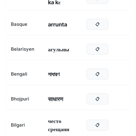
ka kɛ
arrunta
Basque
📋
агульны
Belarisyen
📋
সাধারণ
Bengali
📋
साधारण
Bhojpuri
📋
често
Bilgari
📋
срещани