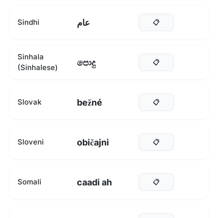
عام
Sindhi
📋
Sinhala
පොදු
📋
(Sinhalese)
bežné
Slovak
📋
običajni
Sloveni
📋
caadi ah
Somali
📋