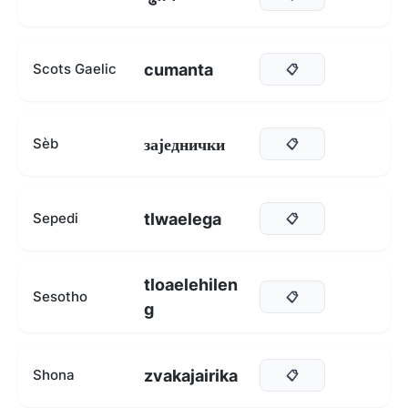
cumanta
Scots Gaelic
📋
заједнички
Sèb
📋
tlwaelega
Sepedi
📋
tloaelehilen
Sesotho
📋
g
zvakajairika
Shona
📋