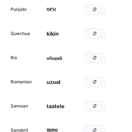
ਆਮ
Punjabi
📋
kikin
Quechua
📋
общий
Ris
📋
uzual
Romanian
📋
taatele
Samoan
📋
सुलभः
Sanskrit
📋