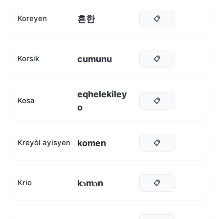
흔한
Koreyen
📋
cumunu
Korsik
📋
eqhelekiley
Kosa
📋
o
komen
Kreyòl ayisyen
📋
kɔmɔn
Krio
📋