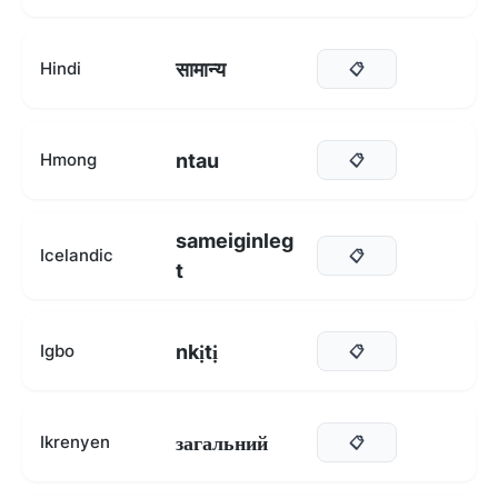
सामान्य
Hindi
📋
ntau
Hmong
📋
sameiginleg
Icelandic
📋
t
nkịtị
Igbo
📋
загальний
Ikrenyen
📋