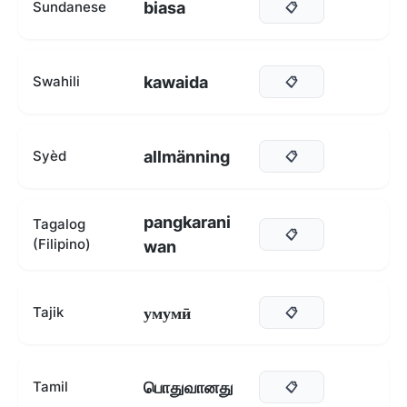
biasa
Sundanese
📋
kawaida
Swahili
📋
allmänning
Syèd
📋
pangkarani
Tagalog
📋
(Filipino)
wan
умумӣ
Tajik
📋
பொதுவானது
Tamil
📋