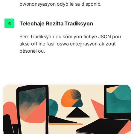
pwononsyasyon odyò lè sa disponib.
Telechaje Rezilta Tradiksyon
Sere tradiksyon ou kòm yon fichye JSON pou
aksè offline fasil oswa entegrasyon ak zouti
pèsonèl ou.