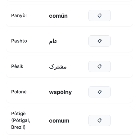
común
Panyòl
📋
عام
Pashto
📋
مشترک
Pèsik
📋
wspólny
Polonè
📋
Pòtigè
comum
(Pòtigal,
📋
Brezil)