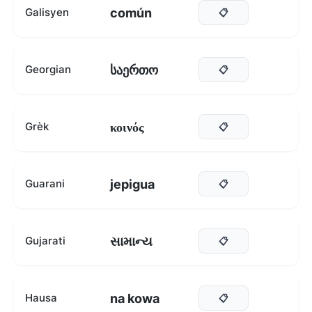
común
Galisyen
📋
საერთო
Georgian
📋
κοινός
Grèk
📋
jepigua
Guarani
📋
સામાન્ય
Gujarati
📋
na kowa
Hausa
📋