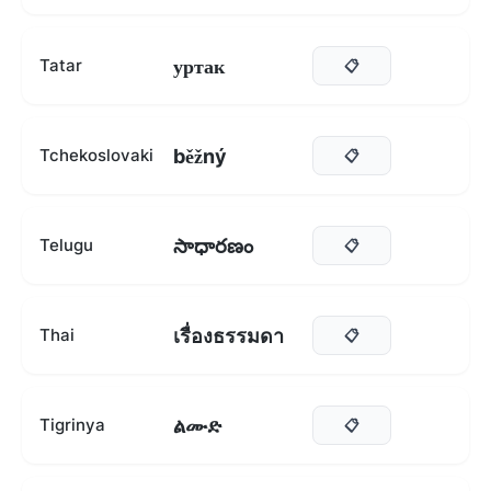
уртак
Tatar
📋
běžný
Tchekoslovaki
📋
సాధారణం
Telugu
📋
เรื่องธรรมดา
Thai
📋
ልሙድ
Tigrinya
📋