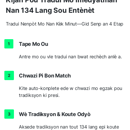
Nan 134 Lang Sou Entènèt
Tradui Nenpòt Mo Nan Kèk Minut—Gid Senp an 4 Etap
Tape Mo Ou
Antre mo ou vle tradui nan bwat rechèch anlè a.
Chwazi Pi Bon Match
Kite auto-konplete ede w chwazi mo egzak pou
tradiksyon ki presi.
Wè Tradiksyon & Koute Odyò
Aksede tradiksyon nan tout 134 lang epi koute