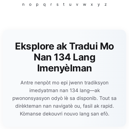
n
o
p
q
r
s
t
u
v
w
x
y
z
Eksplore ak Tradui Mo
Nan 134 Lang
Imenyèlman
Antre nenpòt mo epi jwenn tradiksyon
imedyatman nan 134 lang—ak
pwononsyasyon odyò lè sa disponib. Tout sa
dirèkteman nan navigatè ou, fasil ak rapid.
Kòmanse dekouvri nouvo lang san efò.