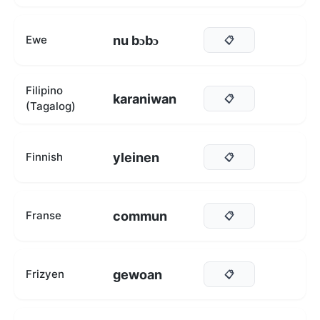
nu bɔbɔ
Ewe
📋
Filipino
karaniwan
📋
(Tagalog)
yleinen
Finnish
📋
commun
Franse
📋
gewoan
Frizyen
📋