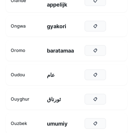
Olandè
📋
appelijk
gyakori
Ongwa
📋
baratamaa
Oromo
📋
عام
Oudou
📋
ئورتاق
Ouyghur
📋
umumiy
Ouzbek
📋