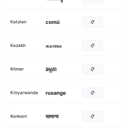
comú
Katalan
📋
жалпы
Kazakh
📋
ធម្មតា
Khmer
📋
rusange
Kinyarwanda
📋
सामान्य
Konkani
📋