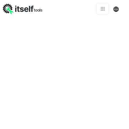
itself
tools