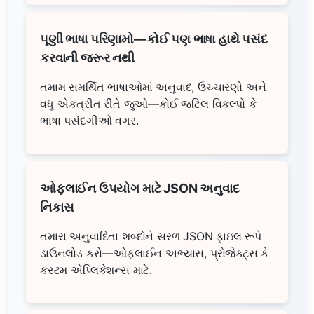
પૂણી ભાષા પરિણામો—કોઈ પણ ભાષા હાથે પસંદ
કરવાની જરૂર નથી
તમામ સમર્થિત ભાષાઓમાં અનુવાદ, ઉચ્ચારણો અને
વધુ એકત્રીત રીતે જુઓ—કોઈ જટિલ વિકલ્પો કે
ભાષા પસંદગીઓ વગર.
ઓફલાઈન ઉપયોગ માટે JSON અનુવાદ
નિકાસ
તમારા અનુવાદિતા શબ્દોને સરળ JSON ફાઇલ રૂપે
ડાઉનલોડ કરો—ઓફલાઈન અભ્યાસ, પ્રોજેક્ટ્સ કે
કસ્ટમ એપ્લિકેશન્સ માટે.