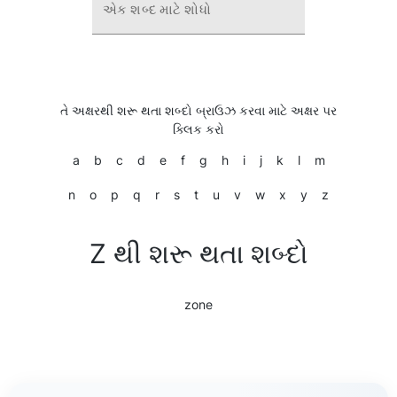
એક શબ્દ માટે શોધો
તે અક્ષરથી શરૂ થતા શબ્દો બ્રાઉઝ કરવા માટે અક્ષર પર
ક્લિક કરો
a
b
c
d
e
f
g
h
i
j
k
l
m
n
o
p
q
r
s
t
u
v
w
x
y
z
Z થી શરૂ થતા શબ્દો
zone