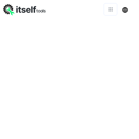
itself
tools