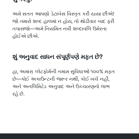
અમે સતત આપણો ડેટાબેસ વિસ્તૃત કરી રહ્યા છીએ!
જો તમારો શબ્દ હાલમાં ન હોય, તો થોડીવાર બાદ ફરી
તપાસજો—અમે નિયમિત નવી શબ્દાવલિ ઉમેરતા
હોઈએ છીએ.
શું અનુવાદ સાધન સંપૂર્ણપણે મફત છે?
હા, અમારા પ્લેટફોર્મની તમામ સુવિધાઓ ૧૦૦% મફત
છે—કોઈ અકાઉન્ટની જરૂર નથી, કોઈ ખર્ચ નહીં,
અને અનલિમિટેડ અનુવાદ અને ઉચ્ચારણનો લાભ
રહે છે.