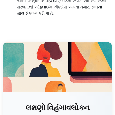
તમારા અનુવાદોને JSON ફાઇલના રૂપમાં સેવ કરો જેથી
સરળતાથી ઓફલાઈન ઍક્સેસ અથવા તમારા સાધનો
સાથે સંકલન કરી શકો.
લક્ષણો વિહંગાવલોકન