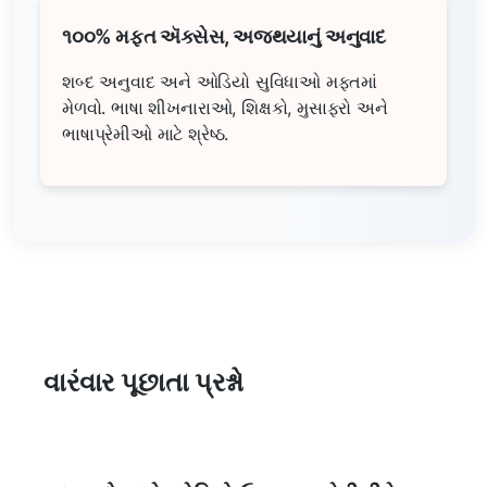
૧૦૦% મફત ઍક્સેસ, અજથયાનું અનુવાદ
શબ્દ અનુવાદ અને ઓડિયો સુવિધાઓ મફતમાં
મેળવો. ભાષા શીખનારાઓ, શિક્ષકો, મુસાફરો અને
ભાષાપ્રેમીઓ માટે શ્રેષ્ઠ.
વારંવાર પૂછાતા પ્રશ્નો