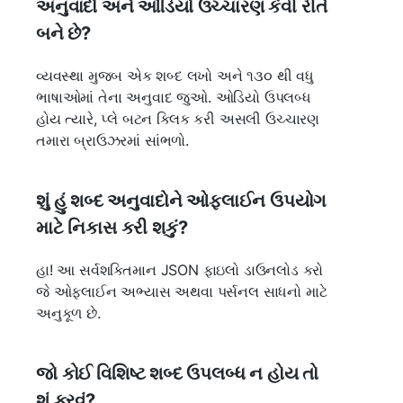
અનુવાદો અને ઓડિયો ઉચ્ચારણ કેવી રીતે
બને છે?
વ્યવસ્થા મુજબ એક શબ્દ લખો અને ૧૩૦ થી વધુ
ભાષાઓમાં તેના અનુવાદ જુઓ. ઓડિયો ઉપલબ્ધ
હોય ત્યારે, પ્લે બટન ક્લિક કરી અસલી ઉચ્ચારણ
તમારા બ્રાઉઝરમાં સાંભળો.
શું હું શબ્દ અનુવાદોને ઓફલાઈન ઉપયોગ
માટે નિકાસ કરી શકું?
હા! આ સર્વશક્તિમાન JSON ફાઇલો ડાઉનલોડ કરો
જે ઓફલાઈન અભ્યાસ અથવા પર્સનલ સાધનો માટે
અનુકૂળ છે.
જો કોઈ વિશિષ્ટ શબ્દ ઉપલબ્ધ ન હોય તો
શું કરવું?