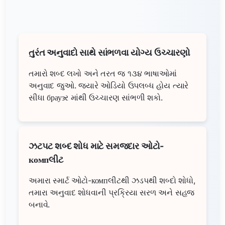
તુરંત અનુવાદો સાથે સાંભળવા યોગ્ય ઉચ્ચારણો
તમારો શબ્દ લખો અને તરત જ ૧૩૪ ભાષાઓમાં
અનુવાદ જુઓ. જ્યારે ઓડિયો ઉપલબ્ધ હોય ત્યારે
સીધા браузર માંથી ઉચ્ચારણ સાંભળી શકો.
ઝટપટ શબ્દ શોધ માટે સમજદાર ઓટો-
компલીટ
અમારા સ્માર્ટ ઓટો-компલીટથી ઝડપથી શબ્દો શોધો,
તમારા અનુવાદ શોધવાની પ્રક્રિયા સરળ અને સહજ
બનાવે.