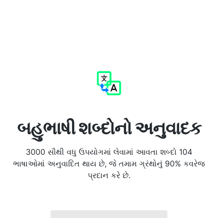
બહુભાષી શબ્દોનો અનુવાદક
3000 સૌથી વધુ ઉપયોગમાં લેવામાં આવતા શબ્દો 104
ભાષાઓમાં અનુવાદિત થાય છે, જે તમામ ગ્રંથોનું 90% કવરેજ
પ્રદાન કરે છે.