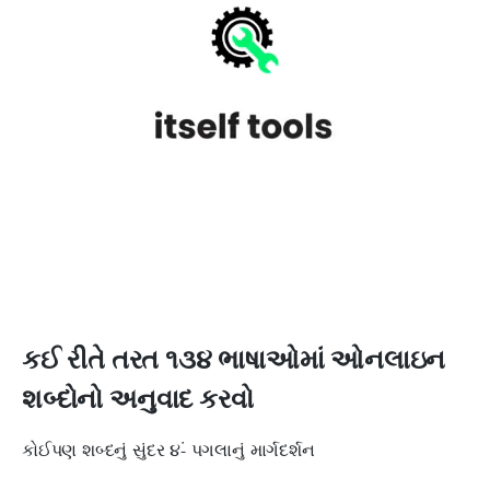
કઈ રીતે તરત ૧૩૪ ભાષાઓમાં ઓનલાઇન
શબ્દોનો અનુવાદ કરવો
કોઈપણ શબ્દનું સુંદર ૪-ં પગલાનું માર્ગદર્શન