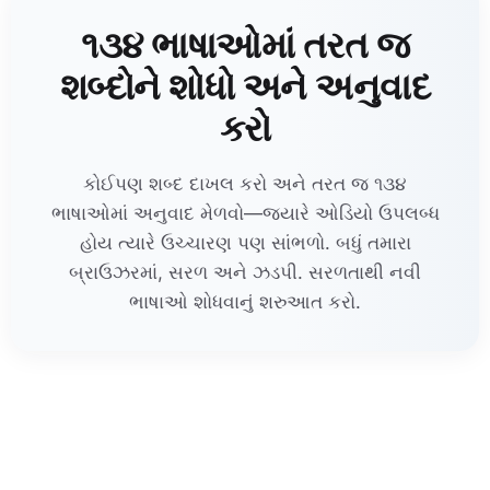
૧૩૪ ભાષાઓમાં તરત જ
શબ્દોને શોધો અને અનુવાદ
કરો
કોઈપણ શબ્દ દાખલ કરો અને તરત જ ૧૩૪
ભાષાઓમાં અનુવાદ મેળવો—જ્યારે ઓડિયો ઉપલબ્ધ
હોય ત્યારે ઉચ્ચારણ પણ સાંભળો. બધું તમારા
બ્રાઉઝરમાં, સરળ અને ઝડપી. સરળતાથી નવી
ભાષાઓ શોધવાનું શરુઆત કરો.