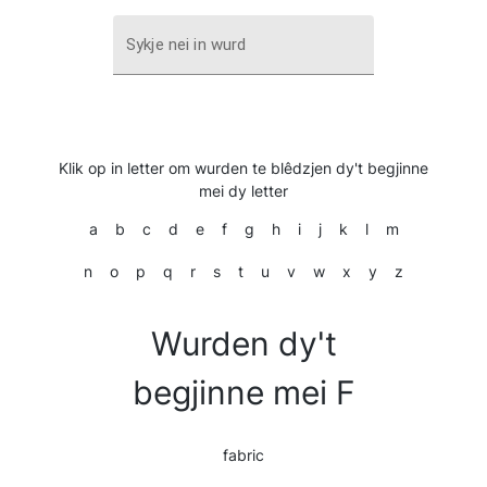
Sykje nei in wurd
Klik op in letter om wurden te blêdzjen dy't begjinne
mei dy letter
a
b
c
d
e
f
g
h
i
j
k
l
m
n
o
p
q
r
s
t
u
v
w
x
y
z
Wurden dy't
begjinne mei F
fabric