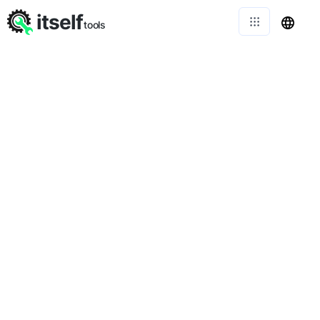
itself
tools