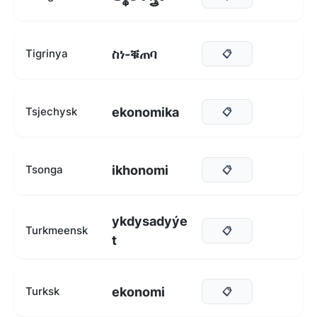
ስነ-ቑጠባ
Tigrinya
📋
ekonomika
Tsjechysk
📋
ikhonomi
Tsonga
📋
ykdysadyýe
Turkmeensk
📋
t
ekonomi
Turksk
📋