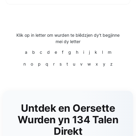
Klik op in letter om wurden te blêdzjen dy't begjinne
mei dy letter
a
b
c
d
e
f
g
h
i
j
k
l
m
n
o
p
q
r
s
t
u
v
w
x
y
z
Untdek en Oersette
Wurden yn 134 Talen
Direkt