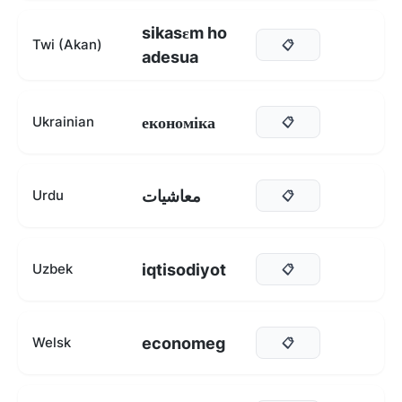
sikasɛm ho
Twi (Akan)
📋
adesua
економіка
Ukrainian
📋
معاشیات
Urdu
📋
iqtisodiyot
Uzbek
📋
economeg
Welsk
📋