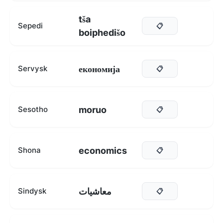
tša
Sepedi
📋
boiphedišo
економија
Servysk
📋
moruo
Sesotho
📋
economics
Shona
📋
معاشيات
Sindysk
📋