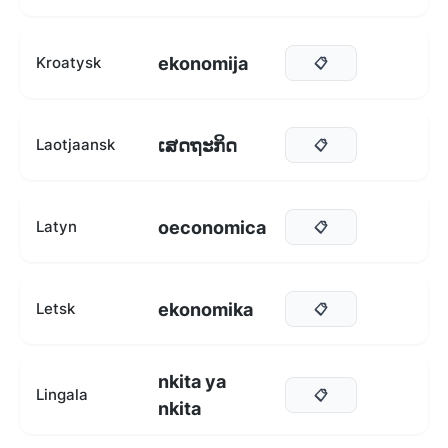
ekonomija
Kroatysk
📋
ເສດຖະກິດ
Laotjaansk
📋
oeconomica
Latyn
📋
ekonomika
Letsk
📋
nkita ya
Lingala
📋
nkita