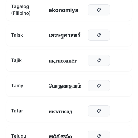
Tagalog
ekonomiya
📋
(Filipino)
เศรษฐศาสตร์
Taisk
📋
иқтисодиёт
Tajik
📋
பொருளாதாரம்
Tamyl
📋
икътисад
Tatar
📋
ఆర్థిక శాస్త్రం
Telugu
📋