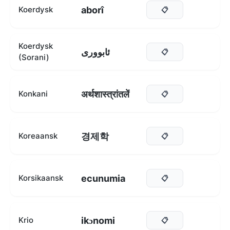
aborî
Koerdysk
📋
Koerdysk
ئابووری
📋
(Sorani)
अर्थशास्त्रांतलें
Konkani
📋
경제학
Koreaansk
📋
ecunumia
Korsikaansk
📋
ikɔnomi
Krio
📋