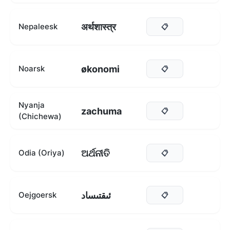
अर्थशास्त्र
Nepaleesk
📋
økonomi
Noarsk
📋
Nyanja
zachuma
📋
(Chichewa)
ଅର୍ଥନୀତି
Odia (Oriya)
📋
ئىقتىساد
Oejgoersk
📋