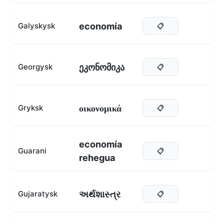
economía
Galyskysk
📋
ეკონომიკა
Georgysk
📋
οικονομικά
Gryksk
📋
economía
Guarani
📋
rehegua
અર્થશાસ્ત્ર
Gujaratysk
📋