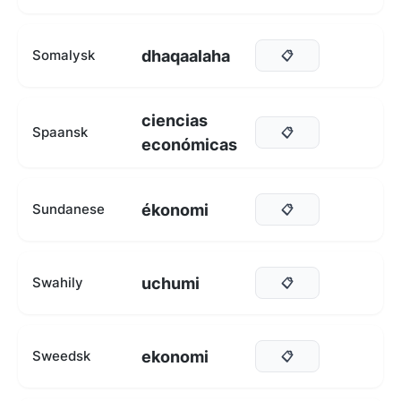
dhaqaalaha
Somalysk
📋
ciencias
Spaansk
📋
económicas
ékonomi
Sundanese
📋
uchumi
Swahily
📋
ekonomi
Sweedsk
📋