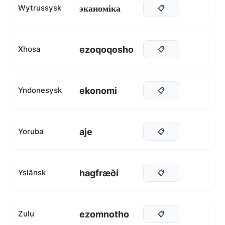
эканоміка
Wytrussysk
📋
ezoqoqosho
Xhosa
📋
ekonomi
Yndonesysk
📋
aje
Yoruba
📋
hagfræði
Yslânsk
📋
ezomnotho
Zulu
📋