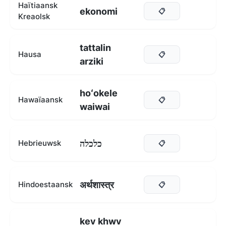
Haïtiaansk
ekonomi
📋
Kreaolsk
tattalin
Hausa
📋
arziki
hoʻokele
Hawaïaansk
📋
waiwai
כלכלה
Hebrieuwsk
📋
अर्थशास्त्र
Hindoestaansk
📋
kev khwv