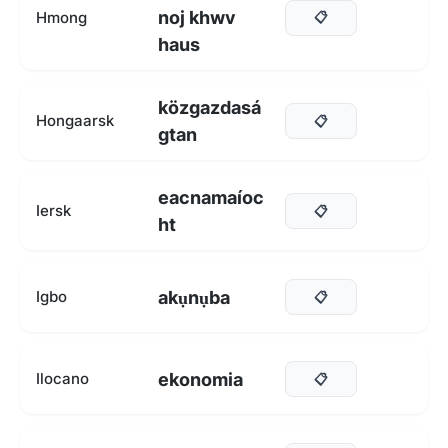
noj khwv
Hmong
📋
haus
közgazdasá
Hongaarsk
📋
gtan
eacnamaíoc
Iersk
📋
ht
akụnụba
Igbo
📋
ekonomia
Ilocano
📋