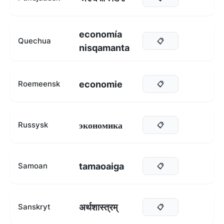
economía
Quechua
📋
nisqamanta
economie
Roemeensk
📋
экономика
Russysk
📋
tamaoaiga
Samoan
📋
अर्थशास्त्रम्
Sanskryt
📋