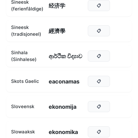
Sineesk
经济学
📋
(ferienfâldige)
Sineesk
經濟學
📋
(tradisjoneel)
Sinhala
ආර්ථික විද්‍යාව
📋
(Sinhalese)
eaconamas
Skots Gaelic
📋
ekonomija
Sloveensk
📋
ekonomika
Slowaaksk
📋