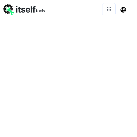
itself
tools