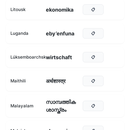
ekonomika
Litousk
📋
eby’enfuna
Luganda
📋
wirtschaft
Lúksemboarchsk
📋
अर्थशास्त्र
Maithili
📋
സാമ്പത്തിക
Malayalam
📋
ശാസ്ത്രം