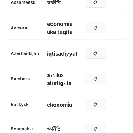
অৰ্থনীতি
Assameesk
📋
economía
Aymara
📋
uka tuqita
iqtisadiyyat
Azerbeidzjan
📋
sɔrɔko
Bambara
📋
siratigɛ la
ekonomia
Baskysk
📋
অর্থনীতি
Bengaalsk
📋