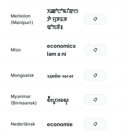
ꯏꯀꯣꯅꯣꯃꯤꯛꯁ
Meiteilon
ꯇꯥ ꯌꯨꯝꯐꯝ
📋
(Manipuri)
ꯑꯣꯏꯕꯥ꯫
economics
Mizo
📋
lam a ni
эдийн засаг
Mongoalsk
📋
Myanmar
စီးပွားရေး
📋
(Birmaansk)
economie
Nederlânsk
📋