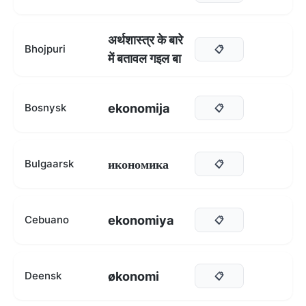
अर्थशास्त्र के बारे
Bhojpuri
📋
में बतावल गइल बा
ekonomija
Bosnysk
📋
икономика
Bulgaarsk
📋
ekonomiya
Cebuano
📋
økonomi
Deensk
📋