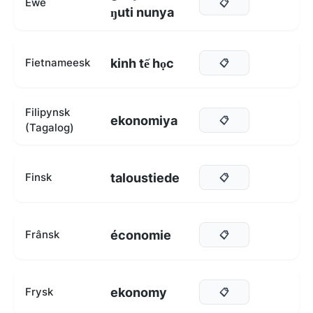
Ewe
📋
ŋuti nunya
kinh tế học
Fietnameesk
📋
Filipynsk
ekonomiya
📋
(Tagalog)
taloustiede
Finsk
📋
économie
Frânsk
📋
ekonomy
Frysk
📋