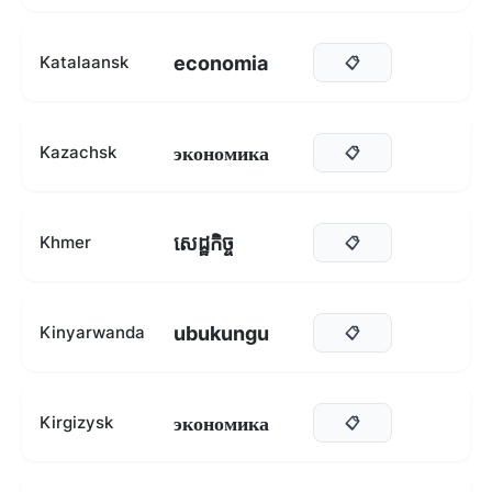
economia
Katalaansk
📋
экономика
Kazachsk
📋
សេដ្ឋកិច្ច
Khmer
📋
ubukungu
Kinyarwanda
📋
экономика
Kirgizysk
📋