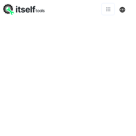
itself
tools