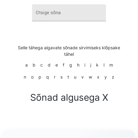
Otsige sõna
Selle tähega algavate sõnade sirvimiseks klõpsake
tähel
a
b
c
d
e
f
g
h
i
j
k
l
m
n
o
p
q
r
s
t
u
v
w
x
y
z
Sõnad algusega X