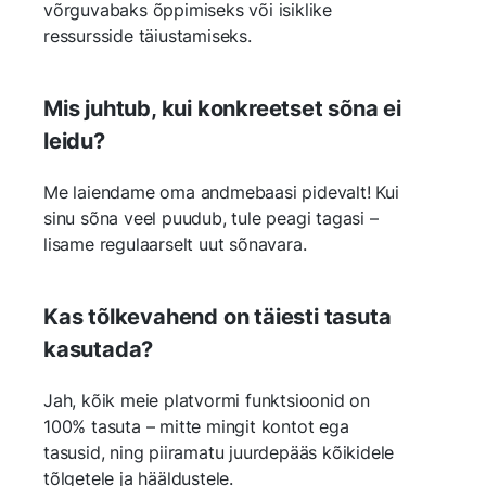
võrguvabaks õppimiseks või isiklike
ressursside täiustamiseks.
Mis juhtub, kui konkreetset sõna ei
leidu?
Me laiendame oma andmebaasi pidevalt! Kui
sinu sõna veel puudub, tule peagi tagasi –
lisame regulaarselt uut sõnavara.
Kas tõlkevahend on täiesti tasuta
kasutada?
Jah, kõik meie platvormi funktsioonid on
100% tasuta – mitte mingit kontot ega
tasusid, ning piiramatu juurdepääs kõikidele
tõlgetele ja hääldustele.